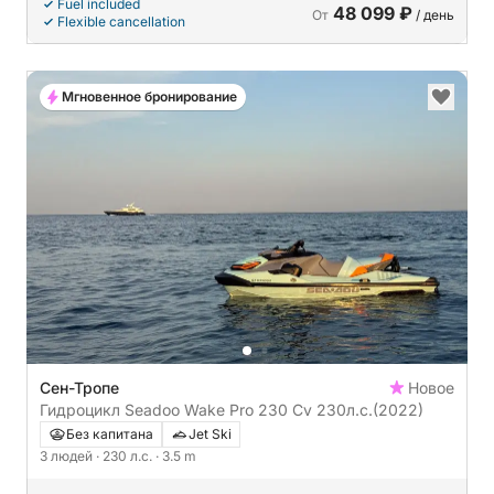
Fuel included
48 099 ₽
От
/ день
Flexible cancellation
Мгновенное бронирование
Сен-Тропе
Новое
Гидроцикл Seadoo Wake Pro 230 Cv 230л.с.
(2022)
Без капитана
Jet Ski
3 людей
· 230 л.с.
· 3.5 m