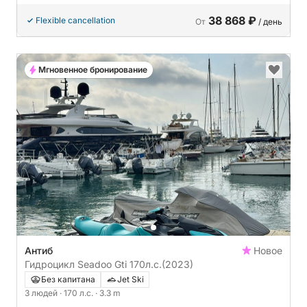
38 868 ₽
Flexible cancellation
От
/ день
Мгновенное бронирование
Антиб
Новое
Гидроцикл Seadoo Gti 170л.с.
(2023)
Без капитана
Jet Ski
3 людей
· 170 л.с.
· 3.3 m