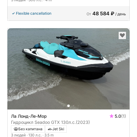
48 584 ₽
Flexible cancellation
От
/ день
Ла Лонд-Ле-Мор
5.0
(1)
Гидроцикл Seadoo GTX 130л.с.
(2023)
Без капитана
Jet Ski
3 людей
· 130 л.с.
· 3.5 m