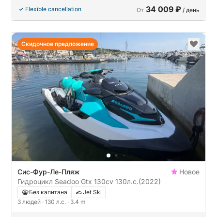
34 009 ₽
Flexible cancellation
От
/ день
Скидочное предложение
Сис-Фур-Ле-Пляж
Новое
Гидроцикл Seadoo Gtx 130cv 130л.с.
(2022)
Без капитана
Jet Ski
3 людей
· 130 л.с.
· 3.4 m