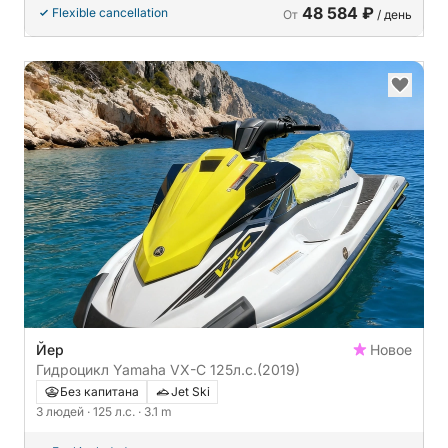
48 584 ₽
Flexible cancellation
От
/ день
Йер
Новое
Гидроцикл Yamaha VX-C 125л.с.
(2019)
Без капитана
Jet Ski
3 людей
· 125 л.с.
· 3.1 m