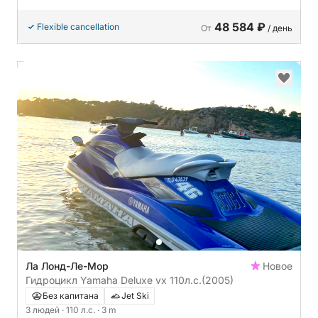
48 584 ₽
Flexible cancellation
От
/ день
Ла Лонд-Ле-Мор
Новое
Гидроцикл Yamaha Deluxe vx 110л.с.
(2005)
Без капитана
Jet Ski
3 людей
· 110 л.с.
· 3 m