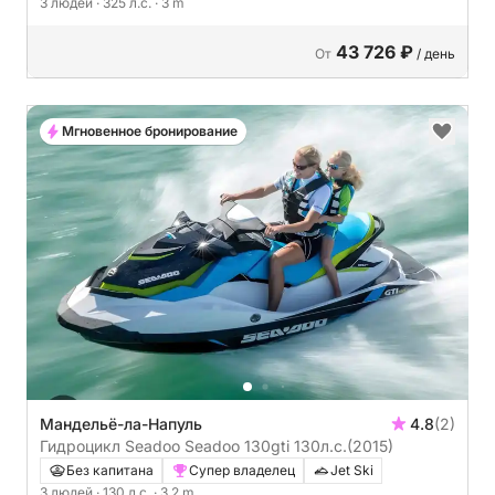
3 людей
· 325 л.с.
· 3 m
43 726 ₽
От
/ день
Мгновенное бронирование
Мандельё-ла-Напуль
4.8
(2)
Гидроцикл Seadoo Seadoo 130gti 130л.с.
(2015)
Без капитана
Супер владелец
Jet Ski
3 людей
· 130 л.с.
· 3.2 m