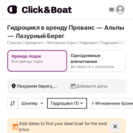
Гидроцикл в аренду Прованс — Альпы
— Лазурный Берег
Главная
/
Аренда яхт
/
Моторные лодки
/
Гидроцикл
/
Гидроцикл Прова
Однодневные
Аренда лодок
впечатления
Все аренды лодок
Активности с капитаном
Лазурном берегу,
Добавьте даты
Франция
Шкипер
Гидроцикл
(1)
Мгновенное брон
Add dates to find your ideal boat for the best
price