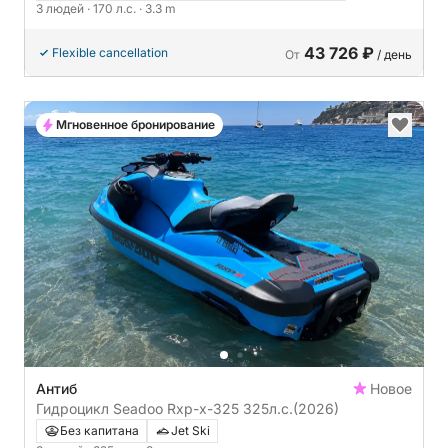
3 людей
· 170 л.с.
· 3.3 m
43 726 ₽
Flexible cancellation
От
/ день
Мгновенное бронирование
Антиб
Новое
Гидроцикл Seadoo Rxp-x-325 325л.с.
(2026)
Без капитана
Jet Ski