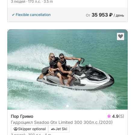
3 людей
· 170 л.с.
· 3.5 m
35 953 ₽
Flexible cancellation
От
/ день
Пор Гримо
4.9
(5)
Гидроцикл Seadoo Gtx Limited 300 300л.с.
(2020)
Skipper optional
Jet Ski
3 людей
· 300 л.с.
· 4 m