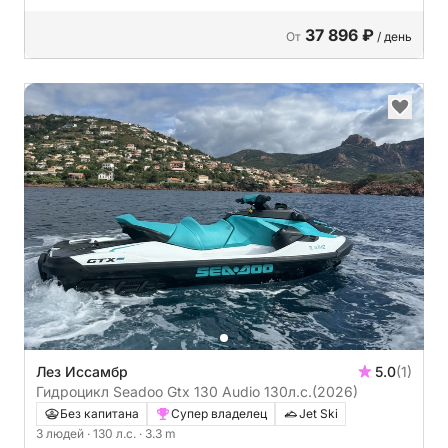
37 896 ₽
От
/ день
Лез Иссамбр
5.0
(1)
Гидроцикл Seadoo Gtx 130 Audio 130л.с.
(2026)
Без капитана
Супер владелец
Jet Ski
3 людей
· 130 л.с.
· 3.3 m