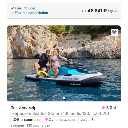
Fuel included
46 641 ₽
От
/ день
Flexible cancellation
Лез Иссамбр
5.0
(4)
Гидроцикл Seadoo Gtx pro 130 audio 130л.с.
(2026)
Без капитана
Супер владелец
Jet Ski
3 людей
· 130 л.с.
· 3.5 m