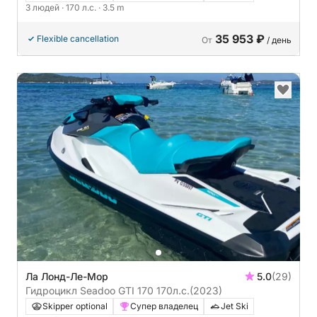
3 людей
· 170 л.с.
· 3.5 m
35 953 ₽
Flexible cancellation
От
/ день
Ла Лонд-Ле-Мор
5.0
(29)
Гидроцикл Seadoo GTI 170 170л.с.
(2023)
Skipper optional
Супер владелец
Jet Ski