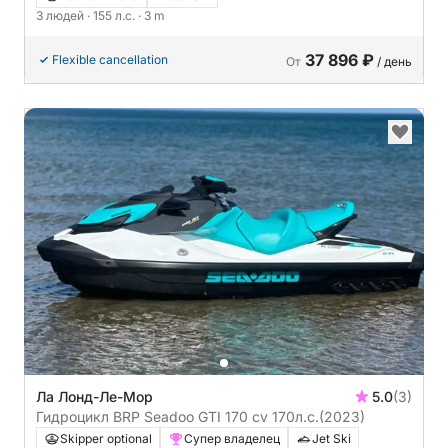
3 людей
· 155 л.с.
· 3 m
37 896 ₽
Flexible cancellation
От
/ день
Ла Лонд-Ле-Мор
5.0
(3)
Гидроцикл BRP Seadoo GTI 170 cv 170л.с.
(2023)
Skipper optional
Супер владелец
Jet Ski