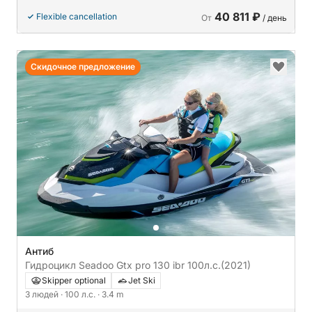
40 811 ₽
Flexible cancellation
От
/ день
Скидочное предложение
Антиб
Гидроцикл Seadoo Gtx pro 130 ibr 100л.с.
(2021)
Skipper optional
Jet Ski
3 людей
· 100 л.с.
· 3.4 m