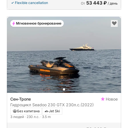
53 443 ₽
Flexible cancellation
От
/ день
Мгновенное бронирование
Сен-Тропе
Новое
Гидроцикл Seadoo 230 GTX 230л.с.
(2022)
Без капитана
Jet Ski
3 людей
· 230 л.с.
· 3.5 m