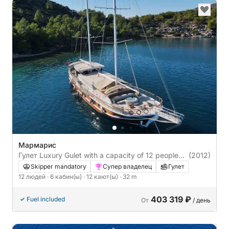
Мармарис
Гулет Luxury Gulet with a capacity of 12 people
(2012)
Luxury Ketch 32m
Skipper mandatory
Супер владелец
Гулет
12 людей
· 6 кабин(ы)
· 12 кают(ы)
· 32 m
403 319 ₽
Fuel included
От
/ день