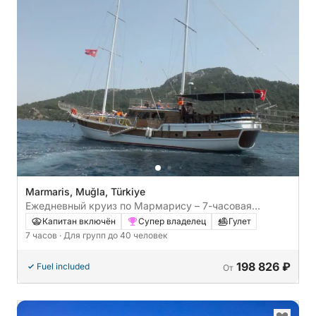
Marmaris, Muğla, Türkiye
Ежедневный круиз по Мармарису – 7-часовая
экскурсия на Райский остров и пляж Кумлубюк.
Капитан включён
Супер владелец
Гулет
7 часов
· Для групп до 40 человек
198 826 ₽
Fuel included
От