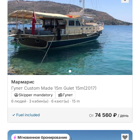
Мармарис
Гулет Custom Made 15m Gulet 15m
(2017)
Skipper mandatory
Гулет
6 людей
· 3 кабин(ы)
· 6 кают(ы)
· 15 m
74 560 ₽
Fuel included
От
/ день
Мгновенное бронирование