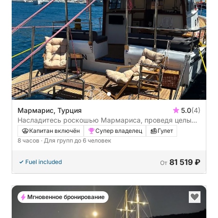
Мармарис, Турция
5.0
(4)
Насладитесь роскошью Мармариса, проведя целый
день на гулете.
Капитан включён
Супер владелец
Гулет
8 часов
· Для групп до 6 человек
81 519 ₽
Fuel included
От
Мгновенное бронирование