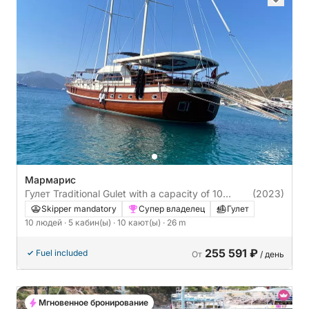
Мармарис
Гулет Traditional Gulet with a capacity of 10
(2023)
people Ketch 26m
Skipper mandatory
Супер владелец
Гулет
10 людей
· 5 кабин(ы)
· 10 кают(ы)
· 26 m
255 591 ₽
Fuel included
От
/ день
Мгновенное бронирование