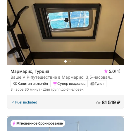
Мармарис, Турция
5.0
(4)
Ваше VIP-путешествие в Мармарис: 3,5-часовая
поездка на гулете.
Капитан включён
Супер владелец
Гулет
3 часов 30 минут
· Для групп до 6 человек
81 519 ₽
Fuel included
От
Мгновенное бронирование