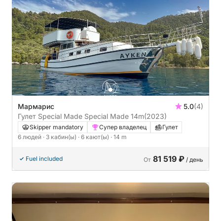
Мармарис
5.0
(4)
Гулет Special Made Special Made 14m
(2023)
Skipper mandatory
Супер владелец
Гулет
6 людей
· 3 кабин(ы)
· 6 кают(ы)
· 14 m
81 519 ₽
Fuel included
От
/ день