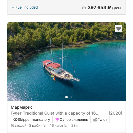
397 653 ₽
Fuel included
От
/ день
Мармарис
Гулет Traditional Gulet with a capacity of 16
(2020)
people Ketch 28m
Skipper mandatory
Супер владелец
Гулет
16 людей
· 8 кабин(ы)
· 16 кают(ы)
· 28 m