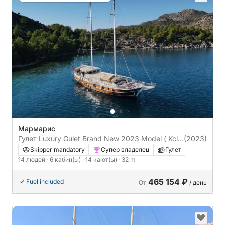
Мармарис
Гулет Luxury Gulet Brand New 2023 Model ( Kcln
(2023)
) Jakuzi 32m
Skipper mandatory
Супер владелец
Гулет
14 людей
· 6 кабин(ы)
· 14 кают(ы)
· 32 m
465 154 ₽
Fuel included
От
/ день