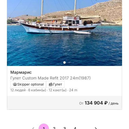
Мармарис
Гулет Custom Made Refit 2017 24m
(1987)
Skipper optional
Гулет
12 людей
· 6 кабин(ы)
· 12 кают(ы)
· 24 m
134 904 ₽
От
/ день
1
2
3
4
…