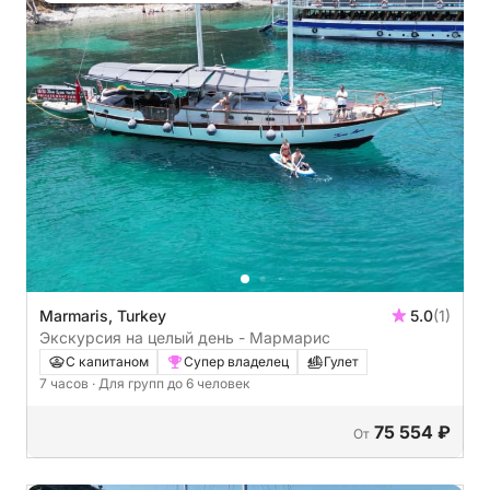
Marmaris, Turkey
5.0
(1)
Экскурсия на целый день - Мармарис
С капитаном
Супер владелец
Гулет
7 часов
· Для групп до 6 человек
75 554 ₽
От