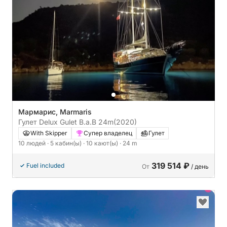
Мармарис, Marmaris
Гулет Delux Gulet B.a.B 24m
(2020)
With Skipper
Супер владелец
Гулет
10 людей
· 5 кабин(ы)
· 10 кают(ы)
· 24 m
319 514 ₽
Fuel included
От
/ день