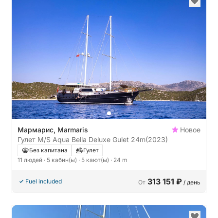
Мармарис, Marmaris
Новое
Гулет M/S Aqua Bella Deluxe Gulet 24m
(2023)
Без капитана
Гулет
11 людей
· 5 кабин(ы)
· 5 кают(ы)
· 24 m
313 151 ₽
Fuel included
От
/ день