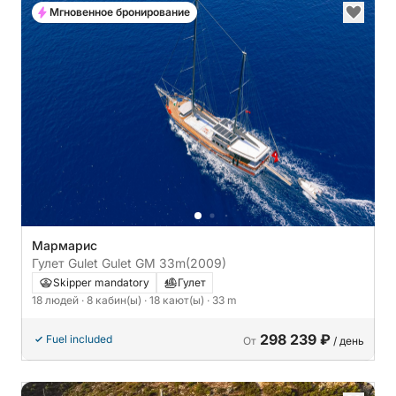
Мгновенное бронирование
Мармарис
Гулет Gulet Gulet GM 33m
(2009)
Skipper mandatory
Гулет
18 людей
· 8 кабин(ы)
· 18 кают(ы)
· 33 m
298 239 ₽
Fuel included
От
/ день