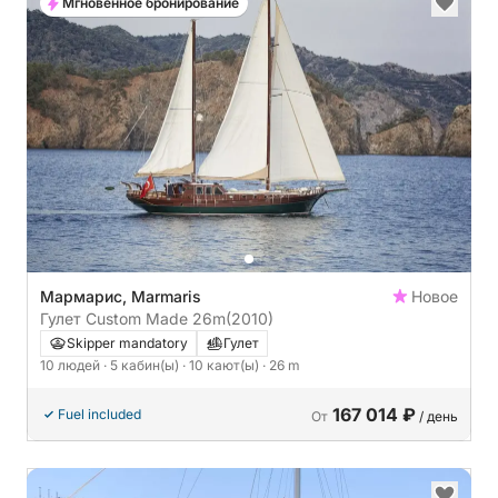
Мгновенное бронирование
Мармарис, Marmaris
Новое
Гулет Custom Made 26m
(2010)
Skipper mandatory
Гулет
10 людей
· 5 кабин(ы)
· 10 кают(ы)
· 26 m
167 014 ₽
Fuel included
От
/ день