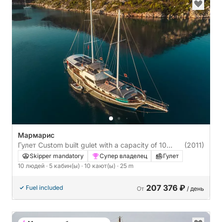
Мармарис
Гулет Custom built gulet with a capacity of 10
(2011)
people Traditional gulet 25m
Skipper mandatory
Супер владелец
Гулет
10 людей
· 5 кабин(ы)
· 10 кают(ы)
· 25 m
207 376 ₽
Fuel included
От
/ день