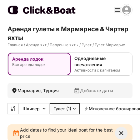
Аренда гулеты в Мармарисе & Чартер
яхты
Главная
/
Аренда яхт
/
Парусные яхты
/
Гулет
/
Гулет Мармарис
Однодневные
Аренда лодок
впечатления
Все аренды лодок
Активности с капитаном
Мармарис, Турция
Добавьте даты
Шкипер
Гулет
(1)
Мгновенное бронирова
Add dates to find your ideal boat for the best
price