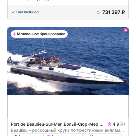
731 397 ₽
Fuel included
От
Мгновенное бронирование
Port de Beaulieu-Sur-Mer, Больё-Сюр-Мер,
4.9
(4)
Франция
Beaulieu – роскошный круиз по престижным виллам