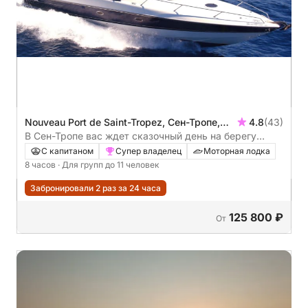
Nouveau Port de Saint-Tropez, Сен-Тропе,
4.8
(43)
Франция
В Сен-Тропе вас ждет сказочный день на берегу
залива Сен-Тропе и в его окрестностях: роскошь,
С капитаном
Супер владелец
Моторная лодка
комфорт и захватывающие виды.
8 часов
· Для групп до 11 человек
Забронировали 2 раз за 24 часа
125 800 ₽
От