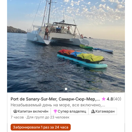
Port de Sanary-Sur-Mer, Санари-Сюр-Мер,
4.8
(40)
Франция
Незабываемый день на море, все включено,
отправление из Санари-сюр-Мер
Капитан включён
Супер владелец
Катамаран
7 часов
· Для групп до 23 человек
Забронировали 1 раз за 24 часа