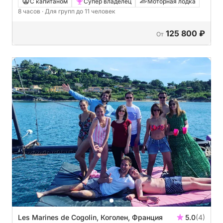
Французской Ривьеры и Монако.
С капитаном
Супер владелец
Моторная лодка
8 часов
· Для групп до 11 человек
125 800 ₽
От
Les Marines de Cogolin, Коголен, Франция
5.0
(4)