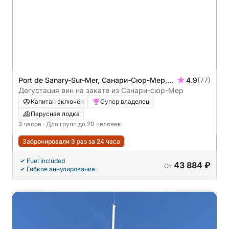
Port de Sanary-Sur-Mer, Санари-Сюр-Мер,
4.9
(77)
Франция
Дегустация вин на закате из Санари-сюр-Мер
Капитан включён
Супер владелец
Парусная лодка
3 часов
· Для групп до 20 человек
Забронировали 3 раз за 24 часа
Fuel included
43 884 ₽
От
Гибкое аннулирование