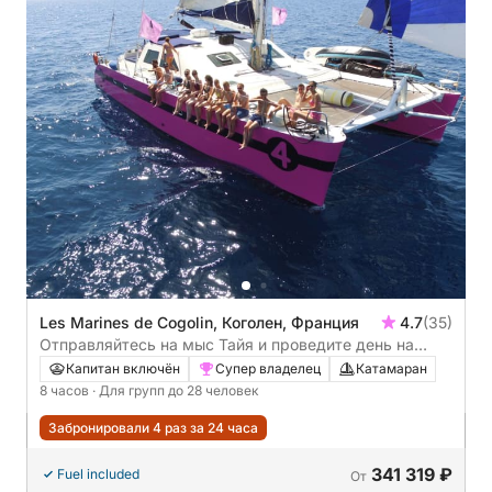
Les Marines de Cogolin, Коголен, Франция
4.7
(35)
Отправляйтесь на мыс Тайя и проведите день на
борту макси-катамарана.
Капитан включён
Супер владелец
Катамаран
8 часов
· Для групп до 28 человек
Забронировали 4 раз за 24 часа
341 319 ₽
Fuel included
От