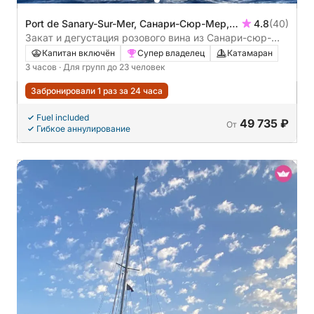
Port de Sanary-Sur-Mer, Санари-Сюр-Мер,
4.8
(40)
Франция
Закат и дегустация розового вина из Санари-сюр-
Мер
Капитан включён
Супер владелец
Катамаран
3 часов
· Для групп до 23 человек
Забронировали 1 раз за 24 часа
Fuel included
49 735 ₽
От
Гибкое аннулирование