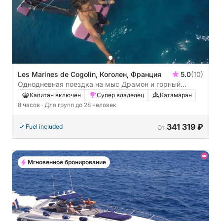
Les Marines de Cogolin, Коголен, Франция
5.0
(10)
Однодневная поездка на мыс Драмон и горный
массив Эстерель: Золотой остров
Капитан включён
Супер владелец
Катамаран
8 часов
· Для групп до 28 человек
341 319 ₽
Fuel included
От
Мгновенное бронирование