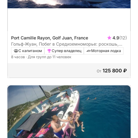
Port Camille Rayon, Golf Juan, France
4.9
(12)
Гольф-Жуан, Побег в Средиземноморье: роскошь,
плавание и открытия на Леринских островах и
С капитаном
Супер владелец
Моторная лодка
Французской Ривьере!
8 часов
· Для групп до 11 человек
125 800 ₽
От