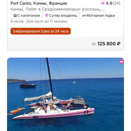
Port Canto, Канны, Франция
4.8
(34)
Канны, Побег в Средиземноморье: роскошь,
плавание и открытия на Леринских островах и
С капитаном
Супер владелец
Моторная лодка
Французской Ривьере!
8 часов
· Для групп до 11 человек
Забронировали 2 раз за 24 часа
125 800 ₽
От