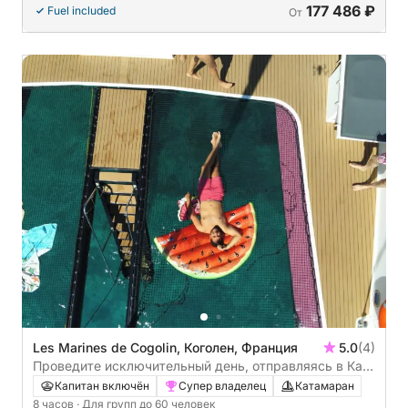
177 486 ₽
Fuel included
От
Les Marines de Cogolin, Коголен, Франция
5.0
(4)
Проведите исключительный день, отправляясь в Кап-
Тайя!
Капитан включён
Супер владелец
Катамаран
8 часов
· Для групп до 60 человек