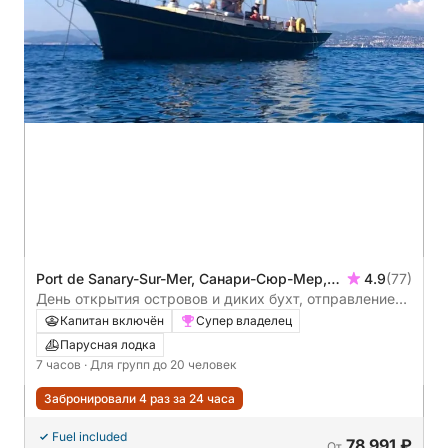
Port de Sanary-Sur-Mer, Санари-Сюр-Мер,
4.9
(77)
Франция
День открытия островов и диких бухт, отправление
из Санари-сюр-Мер
Капитан включён
Супер владелец
Парусная лодка
7 часов
· Для групп до 20 человек
Забронировали 4 раз за 24 часа
Fuel included
78 991 ₽
От