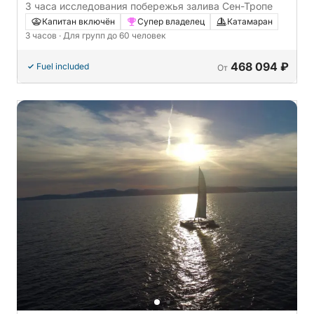
3 часа исследования побережья залива Сен-Тропе
Капитан включён
Супер владелец
Катамаран
3 часов
· Для групп до 60 человек
468 094 ₽
Fuel included
От