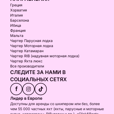
Греция
Хорватия
Италия
Барселона
Ибица
Франция
Мальта
Чартер Парусная лодка
Чартер Моторная лодка
Чартер Катамаран
Чартер RIB (надувная моторная лодка)
Чартер Яхта люкс
Все производители
СЛЕДИТЕ ЗА НАМИ В
СОЦИАЛЬНЫХ СЕТЯХ
f
Лидер в Европе
Доступны для аренды со шкипером или без, более
чем 55 000 частных яхт (яхты, парусные и моторные
судна, катамараны, RIB-лодки и др.). «Click&Boat» -