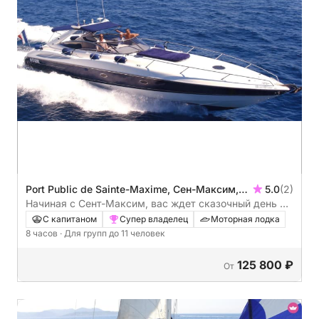
Port Public de Sainte-Maxime, Сен-Максим,
5.0
(2)
Франция
Начиная с Сент-Максим, вас ждет сказочный день в
Сен-Тропе и его окрестностях: роскошь, комфорт и
С капитаном
Супер владелец
Моторная лодка
захватывающие виды.
8 часов
· Для групп до 11 человек
125 800 ₽
От