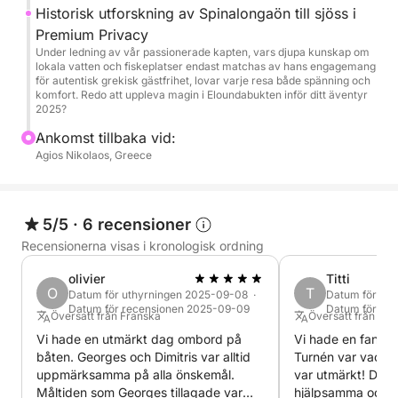
Historisk utforskning av Spinalongaön till sjöss i
Elegant kryssning förbi Elounda och kustens gömda
Premium Privacy
vikar
Under ledning av vår passionerade kapten, vars djupa kunskap om
Naturskön kryssning på Spinalongaön
lokala vatten och fiskeplatser endast matchas av hans engagemang
för autentisk grekisk gästfrihet, lovar varje resa både spänning och
(fotoögonblick från havet)
komfort. Redo att uppleva magin i Eloundabukten inför ditt äventyr
Bad- och snorkelstopp i lugna, avskilda vikar (om
2025?
väder-/sjöförhållandena tillåter)
Ankomst tillbaka vid:
Agios Nikolaos, Greece
Vad ingår:
Professionell kapten + värd
5/5
·
6 recensioner
Färska kretensiska mezedes (aptitretare) tillagade
Recensionerna visas i kronologisk ordning
ombord
Utvalda lokala viner
olivier
Titti
O
T
Förfriskningar: läsk, öl, vatten, is
Datum för uthyrningen 2025-09-08 ·
Datum för uth
Datum för recensionen 2025-09-09
Datum för re
Snorkelutrustning
Översatt från Franska
Översatt från Eng
Handdukar och komfort bekvämligheter
Vi hade en utmärkt dag ombord på
Vi hade en fantas
båten. Georges och Dimitris var alltid
Turnén var vacke
Bränsle och moms ingår
uppmärksamma på alla önskemål.
var utmärkt! De v
Olycksfallsförsäkring
Måltiden som Georges tillagade var
hjälpsamma och r