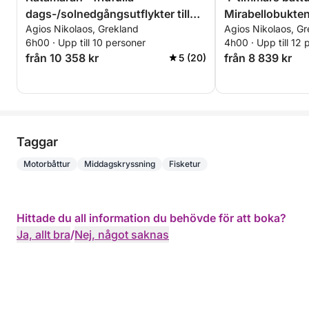
dags-/solnedgångsutflykter till
Mirabellobukte
Agios Nikolaos, Grekland
Agios Nikolaos, Gr
den gömda blå lagunen.
6h00 · Upp till 10 personer
4h00 · Upp till 12 
från 10 358 kr
från 8 839 kr
5 (20)
Taggar
Motorbåttur
Middagskryssning
Fisketur
Hittade du all information du behövde för att boka?
Ja, allt bra
/
Nej, något saknas