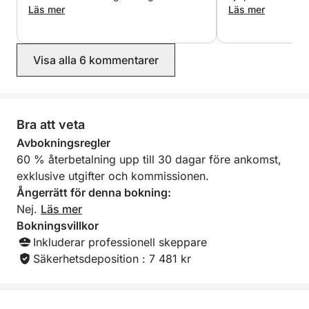
Flexibel avgångstid (på begäran)
utmärkt. Verkligen en fröjd, och stort
Läs mer
drycker var också
Läs mer
tack igen till Georges och Dimitris.
badade på vackra 
Perfekt för:
och med ordnat e
som en överraskni
Visa alla 6 kommentarer
en väns födelse
Romantiska resor, små familjer, intima fester och
detta varmt!
resenärer som vill ha det bästa av Agios Nikolaos–
Elounda–Spinalonga utan folkmassor – på en yacht
som känns helt och hållet din.
Bra att veta
Avbokningsregler
60 % återbetalning upp till 30 dagar före ankomst,
exklusive utgifter och kommissionen.
Ångerrätt för denna bokning:
Nej.
Läs mer
Bokningsvillkor
Inkluderar professionell skeppare
Säkerhetsdeposition : 7 481 kr