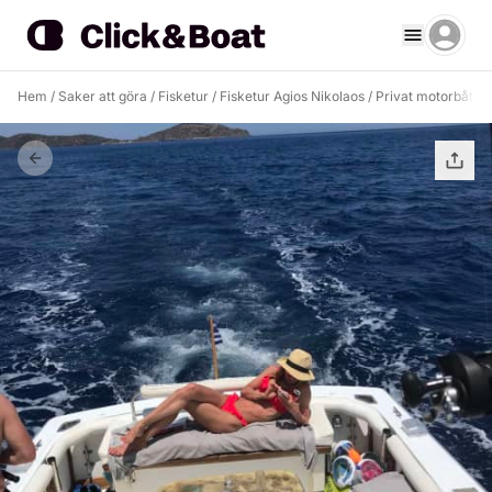
Hem
/
Saker att göra
/
Fisketur
/
Fisketur Agios Nikolaos
/
Privat motorbåtsk