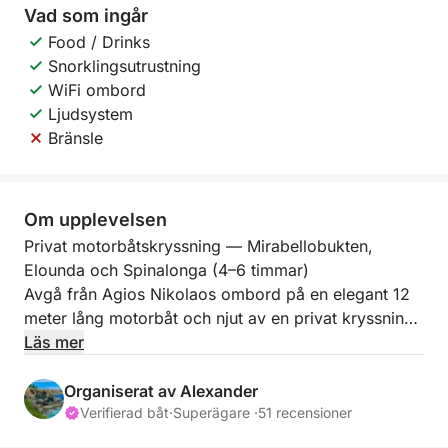
Vad som ingår
Food / Drinks
Snorklingsutrustning
WiFi ombord
Ljudsystem
Bränsle
Om upplevelsen
Privat motorbåtskryssning — Mirabellobukten,
Elounda och Spinalonga (4–6 timmar)
Avgå från Agios Nikolaos ombord på en elegant 12
meter lång motorbåt och njut av en privat kryssning
genom det kristallklara vattnet i Mirabellobukten – ett
Läs mer
av Kretas mest ikoniska havslandskap. Med endast
din grupp ombord är detta en avslappnad och
Organiserat av Alexander
exklusiv upplevelse som kombinerar natursköna
Verifierad båt
·
Superägare ·
51 recensioner
kryssningar, diskreta badstopp och uppmärksamt