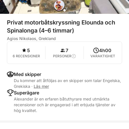
Privat motorbåtskryssning Elounda och
Spinalonga (4–6 timmar)
Agios Nikolaos, Grekland
5
7
4h00
6 RECENSIONER
PERSONER
VARAKTIGHET
Med skipper
Du kommer att åtföljas av en skipper som talar Engelska,
Grekiska
·
Läs mer
Superägare
Alexander är en erfaren båtuthyrare med utmärkta
recensioner och är engagerad i att erbjuda tjänster av
hög kvalitet.