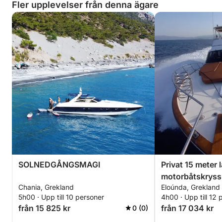
Fler upplevelser från denna ägare
SOLNEDGÅNGSMAGI
Privat 15 meter 
motorbåtskryss
Chania, Grekland
Eloúnda, Grekland
hamn till Spina
5h00 · Upp till 10 personer
4h00 · Upp till 12 
Mirabellobukten
från 15 825 kr
från 17 034 kr
0 (0)