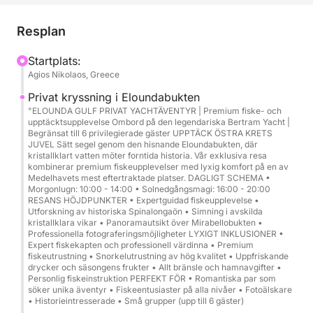
värdskap ombord.
Resplan
Översikt över kryssningen:
Startplats:
Agios Nikolaos, Greece
Längd: 4 till 6 timmar
Avgång/Ankomst: Agios Nikolaos hamn
Privat kryssning i Eloundabukten
Kapacitet: Upp till 6 gäster + 2
"ELOUNDA GULF PRIVAT YACHTÄVENTYR | Premium fiske- och
upptäcktsupplevelse Ombord på den legendariska Bertram Yacht |
besättningsmedlemmar
Begränsat till 6 privilegierade gäster UPPTÄCK ÖSTRA KRETS
JUVEL Sätt segel genom den hisnande Eloundabukten, där
kristallklart vatten möter forntida historia. Vår exklusiva resa
Ruttens höjdpunkter:
kombinerar premium fiskeupplevelser med lyxig komfort på en av
Mirabellobukten → Eloundabukten → Spinalonga
Medelhavets mest eftertraktade platser. DAGLIGT SCHEMA •
Morgonlugn: 10:00 - 14:00 • Solnedgångsmagi: 16:00 - 20:00
(naturskön kryssning) + badstopp (om förhållandena
RESANS HÖJDPUNKTER • Expertguidad fiskeupplevelse •
tillåter)
Utforskning av historiska Spinalongaön • Simning i avskilda
kristallklara vikar • Panoramautsikt över Mirabellobukten •
Professionella fotograferingsmöjligheter LYXIGT INKLUSIONER •
Stil: Privat, flexibelt tempo, premiumkomfort
Expert fiskekapten och professionell värdinna • Premium
fiskeutrustning • Snorkelutrustning av hög kvalitet • Uppfriskande
drycker och säsongens frukter • Allt bränsle och hamnavgifter •
Upplev höjdpunkter:
Personlig fiskeinstruktion PERFEKT FÖR • Romantiska par som
söker unika äventyr • Fiskeentusiaster på alla nivåer • Fotoälskare
• Historieintresserade • Små grupper (upp till 6 gäster)
Panoramakryssning i Mirabellobukten