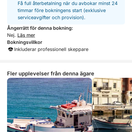
Få full återbetalning när du avbokar minst 24
en bekväm och trevlig resa, så att du kan koppla av
timmar före bokningens start (exklusive
och helt fördjupa dig i vikens skönhet. Oavsett om
serviceavgifter och provision).
du firar ett speciellt tillfälle eller helt enkelt letar efter
ett unikt sätt att utforska Kreta, erbjuder denna 6-
Ångerrätt för denna bokning:
timmars båttur en exceptionell upplevelse på en av
Nej.
Läs mer
öns mest förtrollande platser.
Bokningsvillkor
Inkluderar professionell skeppare
Fler upplevelser från denna ägare