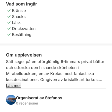
Vad som ingår
Bränsle
Snacks
Läsk
Dricksvatten
Besättning
Om upplevelsen
Sätt segel på en oförglömlig 6-timmars privat båttur
och utforska den hisnande skönheten i
Mirabellobukten, en av Kretas mest fantastiska
kustdestinationer. Omgiven av kristallklart turkost
vatten, dramatiska landskap och dolda pärlor som
Läs mer
endast är tillgängliga från havet, erbjuder denna
upplevelse den perfekta kombinationen av
Organiserat av Stefanos
avkoppling, äventyr och naturlig skönhet.
0 recensioner