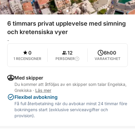
6 timmars privat upplevelse med simning
och kretensiska vyer
-
0
12
6h00
1 RECENSIONER
PERSONER
VARAKTIGHET
Med skipper
Du kommer att åtföljas av en skipper som talar Engelska,
Grekiska
·
Läs mer
Flexibel avbokning
Få full återbetalning när du avbokar minst 24 timmar före
bokningens start (exklusive serviceavgifter och
provision).