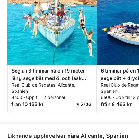
Segla i 8 timmar på en 19 meter
6 timmar på en 
lång segelbåt med öl och läsk
segelbåt + dryc
Real Club de Regatas, Alicante,
Real Club de Regat
inkluderat - Utrymme, komfort
solnedgång
Spanien
Spanien
och hav
8h00 · Upp till 12 personer
6h00 · Upp till 12 
från 10 155 kr
från 8 463 kr
5 (36)
Liknande upplevelser nära Alicante, Spanien