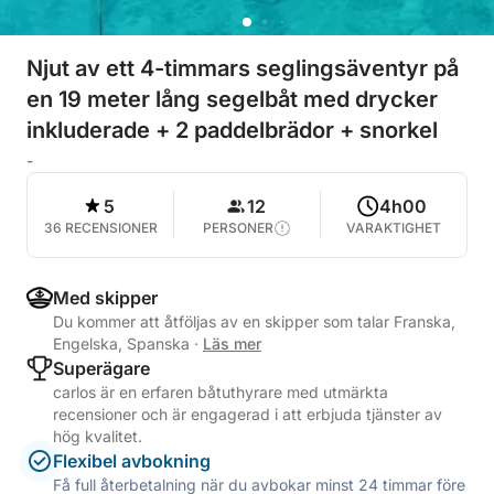
Njut av ett 4-timmars seglingsäventyr på
en 19 meter lång segelbåt med drycker
inkluderade + 2 paddelbrädor + snorkel
-
5
12
4h00
36 RECENSIONER
PERSONER
VARAKTIGHET
Med skipper
Du kommer att åtföljas av en skipper som talar Franska,
Engelska, Spanska
·
Läs mer
Superägare
carlos är en erfaren båtuthyrare med utmärkta
recensioner och är engagerad i att erbjuda tjänster av
hög kvalitet.
Flexibel avbokning
Få full återbetalning när du avbokar minst 24 timmar före