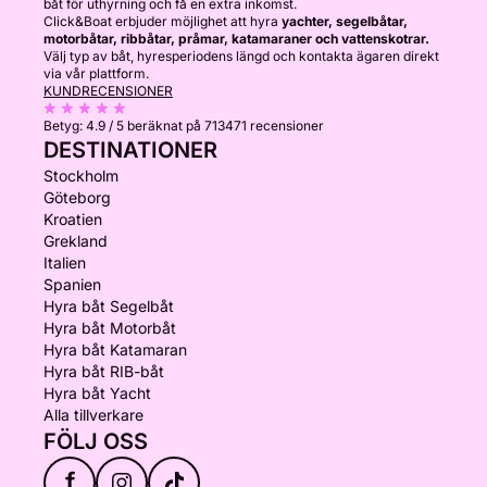
båt för uthyrning och få en extra inkomst.
Click&Boat erbjuder möjlighet att hyra
yachter, segelbåtar,
motorbåtar, ribbåtar, pråmar, katamaraner och vattenskotrar.
Välj typ av båt, hyresperiodens längd och kontakta ägaren direkt
via vår plattform.
KUNDRECENSIONER
Betyg:
4.9 / 5
beräknat på 713471 recensioner
DESTINATIONER
Stockholm
Göteborg
Kroatien
Grekland
Italien
Spanien
Hyra båt Segelbåt
Hyra båt Motorbåt
Hyra båt Katamaran
Hyra båt RIB-båt
Hyra båt Yacht
Alla tillverkare
FÖLJ OSS
f