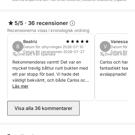
🌞 Oavsett om du vill varva ner, upptäcka havet från
5/5
·
36 recensioner
ett annat perspektiv eller dela ett speciellt ögonblick
Recensionerna visas i kronologisk ordning
med vänner och familj, är den här upplevelsen för
Beatriz
Vanessa
dig. Boka din plats och ge dig ut på äventyret! 🚤✨
B
V
Datum för uthyrningen 2026-07-10 ·
Datum för uth
Datum för recensionen 2026-07-27
Datum för re
Översatt från Spanska
Översatt från Tys
Rekommenderas varmt! Det var en
Carlos och hans p
mycket trevlig båttur runt bukten med
fantastiskt team 
ett par stopp för bad. Vi hade det
avslappnade!
väldigt bekvämt, och både Carlos och
hans pappa var fantastiska värdar. En
Läs mer
fantastisk eftermiddag, utan tvekan!
Visa alla 36 kommentarer