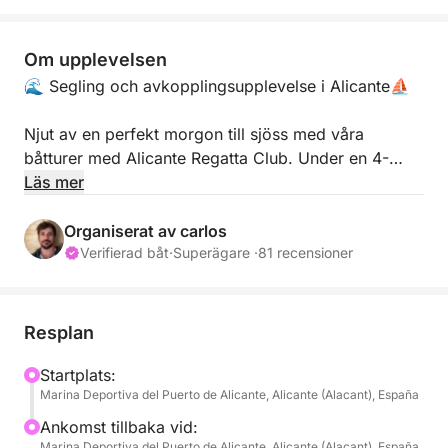
Om upplevelsen
🌊 Segling och avkopplingsupplevelse i Alicante⛵
Njut av en perfekt morgon till sjöss med våra
båtturer med Alicante Regatta Club. Under en 4-
timmars kryssning kan du koppla av i solen, utforska
Läs mer
det kristallklara vattnet och njuta av en unik
upplevelse ombord.
Organiserat av carlos
Verifierad båt
·
Superägare ·
81 recensioner
🍽️ Innehåller:
✅ Segling och ankring på de bästa platserna i
Postiguet och Almadraba
Resplan
✅ Uppfriskande drycker: vatten, läsk och öl att
njuta av under överfarten.
Startplats:
Marina Deportiva del Puerto de Alicante, Alicante (Alacant), España
✅ Komplett utrustning: paddleboards,
snorkelutrustning och allt du behöver för en
Ankomst tillbaka vid:
oförglömlig dag.
Marina Deportiva del Puerto de Alicante, Alicante (Alacant), España