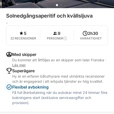
Solnedgångsaperitif och kvällsljuva
-
5
9
2h30
22 RECENSIONER
PERSONER
VARAKTIGHET
Med skipper
Du kommer att åtföljas av en skipper som talar Franska
·
Läs mer
Superägare
Hy är en erfaren båtuthyrare med utmärkta recensioner
och är engagerad i att erbjuda tjänster av hög kvalitet.
Flexibel avbokning
Få full återbetalning när du avbokar minst 24 timmar före
bokningens start (exklusive serviceavgifter och
provision).