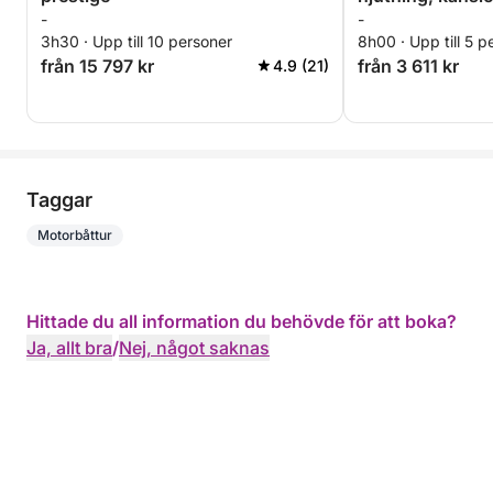
-
-
personer
3h30 · Upp till 10 personer
8h00 · Upp till 5 p
från 15 797 kr
från 3 611 kr
4.9 (21)
Taggar
Motorbåttur
Hittade du all information du behövde för att boka?
Ja, allt bra
/
Nej, något saknas