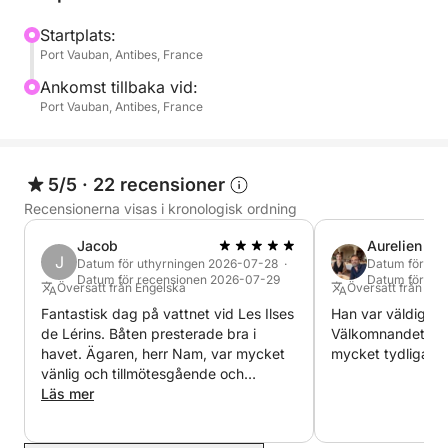
avkoppling.
Startplats:
Port Vauban, Antibes, France
Våra priser gäller för:
👤 - Två personer; ett tillägg på 30 € per ytterligare
Ankomst tillbaka vid:
person tillkommer.
Port Vauban, Antibes, France
⛽️ - Bränsle ingår för en förutbestämd överfart mot
Cap d'Antibes. För alla andra destinationer
5/5
·
22 recensioner
tillkommer ett bränsletillägg.
Recensionerna visas i kronologisk ordning
Jacob
Aurelien
Tillval:
J
Datum för uthyrningen 2026-07-28 ·
Datum för uth
🥂 - Drycker/aptitretare
Datum för recensionen 2026-07-29
Datum för re
Översatt från Engelska
Översatt från Fra
🥓 - Charkuteribricka från cateringfirman
Fantastisk dag på vattnet vid Les Ilses
Han var väldigt n
🍉 - Bukett med säsongens frukter
de Lérins. Båten presterade bra i
Välkomnandet och
havet. Ägaren, herr Nam, var mycket
mycket tydliga! T
vänlig och tillmötesgående och
förklarade allt om båten mycket
Läs mer
tydligt.