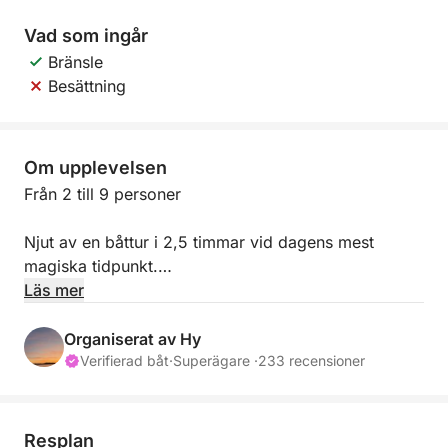
Vad som ingår
Bränsle
Besättning
Om upplevelsen
Från 2 till 9 personer
Njut av en båttur i 2,5 timmar vid dagens mest
magiska tidpunkt.
Segla längs kusten, låt dig vaggas av vågorna och
Läs mer
beundra solens gyllene ljus när den sakta sänker sig
över Medelhavet.
Organiserat av Hy
Verifierad båt
·
Superägare ·
233 recensioner
Oavsett om det är för en romantisk stund, drinkar
med vänner eller bara för att njuta av ögonblicket,
lovar denna solnedgångsresa lugn, skönhet och total
Resplan