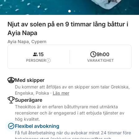
Njut av solen på en 9 timmar lång båttur i
Ayia Napa
Ayia Napa, Cypern
15
9h00
PERSONER
VARAKTIGHET
Med skipper
Du kommer att åtföljas av en skipper som talar Grekiska,
Engelska, Polska
·
Läs mer
Superägare
Theoklitos är en erfaren båtuthyrare med utmärkta
recensioner och är engagerad i att erbjuda tjänster av
hög kvalitet.
Flexibel avbokning
Få full återbetalning när du avbokar minst 24 timmar före
bokningens start (exklusive serviceavgifter och