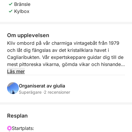
Bränsle
Kylbox
Om upplevelsen
Kliv ombord på vår charmiga vintagebåt från 1979
och låt dig fängslas av det kristallklara havet i
Cagliaribukten. Vår expertskeppare guidar dig till de
mest pittoreska vikarna, gömda vikar och hisnande
landskapen, där du kan dyka ner i det turkosa
Läs mer
vattnet eller bara koppla av, vaggat av vågorna. Vi
gör fyra stopp under dagen: Cala Bernat,
Organiserat av giulia
Calamosca, Cala Fighera och Poetto-stranden.
Superägare ·
2 recensioner
Stoppen kan variera beroende på
väderförhållandena. Ombord hittar du rymliga
utomhusutrymmen utformade för maximal komfort,
Resplan
inklusive en matplats utomhus och ett mysigt
soldäck i fören med bekväma madrasser, perfekt för
Startplats: