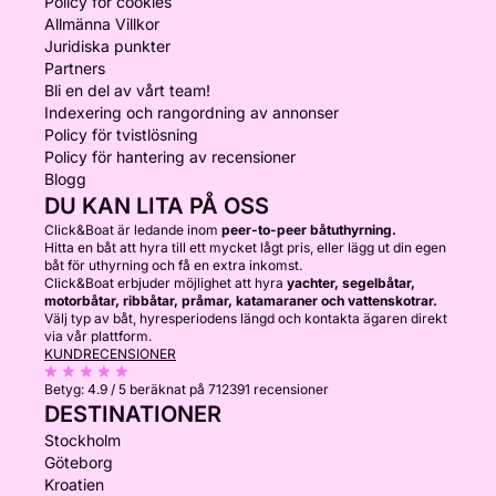
Policy för cookies
Allmänna Villkor
Juridiska punkter
Partners
Bli en del av vårt team!
Indexering och rangordning av annonser
Policy för tvistlösning
Policy för hantering av recensioner
Blogg
DU KAN LITA PÅ OSS
Click&Boat är ledande inom
peer-to-peer båtuthyrning.
Hitta en båt att hyra till ett mycket lågt pris, eller lägg ut din egen
båt för uthyrning och få en extra inkomst.
Click&Boat erbjuder möjlighet att hyra
yachter, segelbåtar,
motorbåtar, ribbåtar, pråmar, katamaraner och vattenskotrar.
Välj typ av båt, hyresperiodens längd och kontakta ägaren direkt
via vår plattform.
KUNDRECENSIONER
Betyg:
4.9 / 5
beräknat på 712391 recensioner
DESTINATIONER
Stockholm
Göteborg
Kroatien