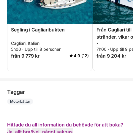
Segling i Cagliaribukten
Från Cagliari til
stränder, vikar 
Cagliari, Italien
-
5h00 · Upp till 8 personer
7h00 · Upp till 9 p
från 9 779 kr
från 9 204 kr
4.9 (12)
Taggar
Motorbåttur
Hittade du all information du behövde för att boka?
Ja, allt bra
/
Nej, något saknas