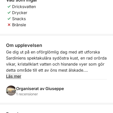
Dricksvatten
Drycker
Snacks
Bränsle
Om upplevelsen
Ge dig ut på en oförglömlig dag med att utforska
Sardiniens spektakulära sydöstra kust, en rad orörda
vikar, kristallklart vatten och hisnande vyer som gör
detta område till ett av öns mest älskade.
Läs mer
Denna heldagstur är utformad för att erbjuda dig
maximal frihet och flexibilitet. Resplanen
Organiserat av Giuseppe
skräddarsys tillsammans med kaptenen baserat på
1 recensioner
dina preferenser, väder- och sjöförhållanden och din
önskade takt under dagen. Du kan välja att segla
mot den fantastiska kusten i Villasimius, känd för sitt