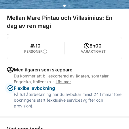
Mellan Mare Pintau och Villasimius: En
dag av ren magi
-
10
8h00
PERSONER
VARAKTIGHET
Med ägaren som skeppare
Du kommer att bli eskorterad av ägaren, som talar
Engelska, Italienska.
·
Läs mer
Flexibel avbokning
Få full återbetalning när du avbokar minst 24 timmar före
bokningens start (exklusive serviceavgifter och
provision).
Vad som ingår