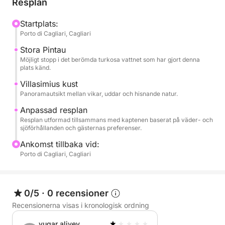
Resplan
otroligt turkosa hav, eller utforska vikarna i Mare
Pintau-området, känt för sina karibiska färger och
Startplats:
Porto di Cagliari, Cagliari
kristallklara vatten.
Stora Pintau
Under resan har du möjlighet att stanna till i de mest
Möjligt stopp i det berömda turkosa vattnet som har gjort denna
plats känd.
pittoreska vikarna för att simma, snorkla eller helt
enkelt koppla av i solen omgiven av orörd natur.
Villasimius kust
Panoramautsikt mellan vikar, uddar och hisnande natur.
Stopp och rutten anpassas under dagen för att
uppnå bästa möjliga förhållanden och ge dig en
Anpassad resplan
autentisk och personlig upplevelse.
Resplan utformad tillsammans med kaptenen baserat på väder- och
sjöförhållanden och gästernas preferenser.
Perfekt för par, familjer eller grupper av vänner,
Ankomst tillbaka vid:
Porto di Cagliari, Cagliari
denna tur är det perfekta sättet att uppleva det
sardiska havet i fullständig frihet, borta från
folkmassorna och omgivet av några av de mest
spektakulära landskapen i Medelhavet.
0/5
·
0 recensioner
Recensionerna visas i kronologisk ordning
vugar aliyev