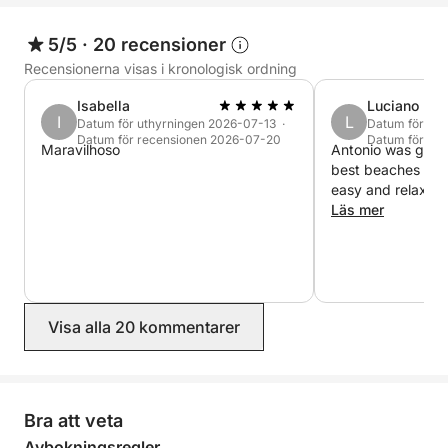
5/5
·
20 recensioner
Recensionerna visas i kronologisk ordning
Isabella
Luciano
I
L
Datum för uthyrningen 2026-07-13 ·
Datum för uth
Datum för recensionen 2026-07-20
Datum för re
Maravilhoso
Antonio was great
best beaches and
easy and relax. 
Läs mer
Visa alla 20 kommentarer
Bra att veta
Avbokningsregler