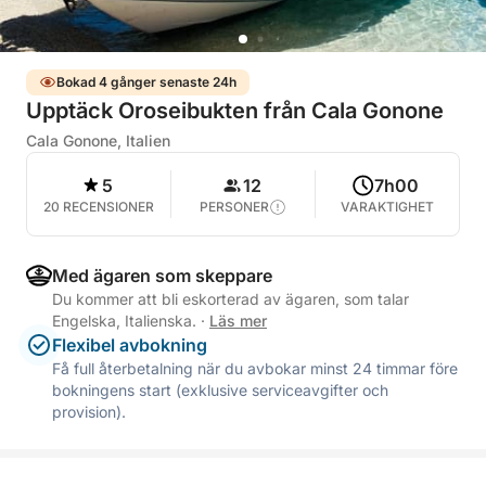
Bokad 4 gånger senaste 24h
Upptäck Oroseibukten från Cala Gonone
Cala Gonone, Italien
5
12
7h00
20 RECENSIONER
PERSONER
VARAKTIGHET
Med ägaren som skeppare
Du kommer att bli eskorterad av ägaren, som talar
Engelska, Italienska.
·
Läs mer
Flexibel avbokning
Få full återbetalning när du avbokar minst 24 timmar före
bokningens start (exklusive serviceavgifter och
provision).