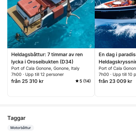
Heldagsbåttur: 7 timmar av ren
En dag i paradis
lycka i Oroseibukten (D34)
Heldagskryssni
Port of Cala Gonone, Gonone, Italy
Port of Cala Gonon
(D29)
7h00 · Upp till 12 personer
7h00 · Upp till 10 
från 25 310 kr
från 23 009 kr
5 (14)
Taggar
Motorbåttur