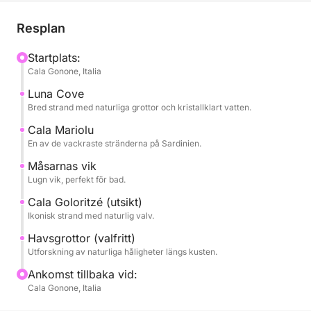
Cala Mariolu, Cala dei Gabbiani och Cala Goloritzé,
sanna naturparadis som främst är tillgängliga från
Resplan
havet.
Startplats:
Cala Gonone, Italia
Turen är utformad för att varva naturskön segling
med stopp för bad i turkost vatten, perfekt för
Luna Cove
simning och snorkling. Det kristallklara havet och
Bred strand med naturliga grottor och kristallklart vatten.
havsbotten gör varje stopp till en unik upplevelse.
Cala Mariolu
En av de vackraste stränderna på Sardinien.
Under dagen har du gott om tid att koppla av, sola
Måsarnas vik
och njuta av landskapet i lugn och ro, omgivet av en
Lugn vik, perfekt för bad.
extraordinär naturlig miljö.
Cala Goloritzé (utsikt)
Ikonisk strand med naturlig valv.
Perfekt för par, familjer eller grupper av vänner, det
Havsgrottor (valfritt)
är det perfekta sättet att upptäcka Oroseibukten från
Utforskning av naturliga håligheter längs kusten.
ett privilegierat perspektiv.
Ankomst tillbaka vid:
Cala Gonone, Italia
Boka nu på Click&Boat och upplev Cala Gonone från
havet.