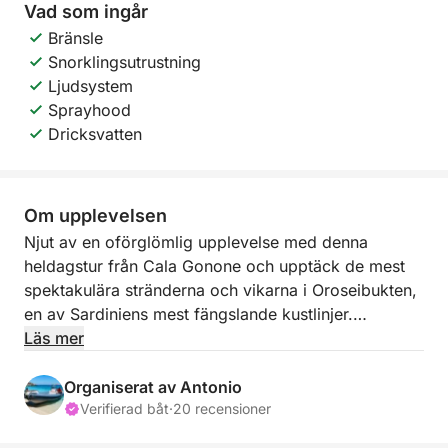
Vad som ingår
Bränsle
Snorklingsutrustning
Ljudsystem
Sprayhood
Dricksvatten
Om upplevelsen
Njut av en oförglömlig upplevelse med denna
heldagstur från Cala Gonone och upptäck de mest
spektakulära stränderna och vikarna i Oroseibukten,
en av Sardiniens mest fängslande kustlinjer.
Läs mer
Du seglar längs en vild och orörd kustlinje, som
kännetecknas av höga klippor, havsgrottor och
Organiserat av Antonio
otroligt klart vatten. Under dagen besöker du några
Verifierad båt
·
20 recensioner
av de mest ikoniska stränderna, som Cala Luna,