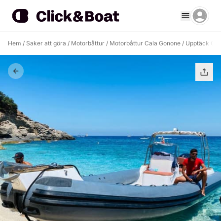
Hem
/
Saker att göra
/
Motorbåttur
/
Motorbåttur Cala Gonone
/
Upptäck Oro