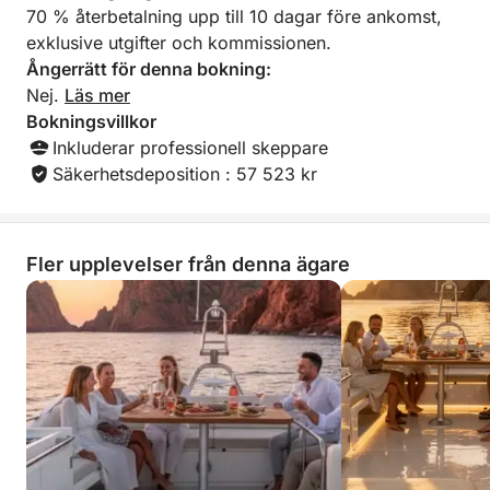
70 % återbetalning upp till 10 dagar före ankomst,
Magisk återkomst till Cannes
exklusive utgifter och kommissionen.
Seglar tillbaka till Port Canto under Rivierans sista
Ångerrätt för denna bokning:
gyllene ljus, med en exceptionell utsikt över
Nej.
Läs mer
Cannesbukten upplyst i skymningen.
Bokningsvillkor
Inkluderar professionell skeppare
Höjdpunkter från upplevelsen
Säkerhetsdeposition : 57 523 kr
• Liten grupp för en intim atmosfär
• Premiumaperitif: champagne eller rosé ingår
• Professionella livsstilsbilder ingår
• Utforskning av Lérinsöarna
Fler upplevelser från denna ägare
• Undervattensscooter, paddleboarding och
snorkling
• Elegant, avkopplande och uppslukande
solnedgångsupplevelse
Längd: 3 timmar
Avgång: Port Canto – Cannes
Premiumkryssning i liten grupp