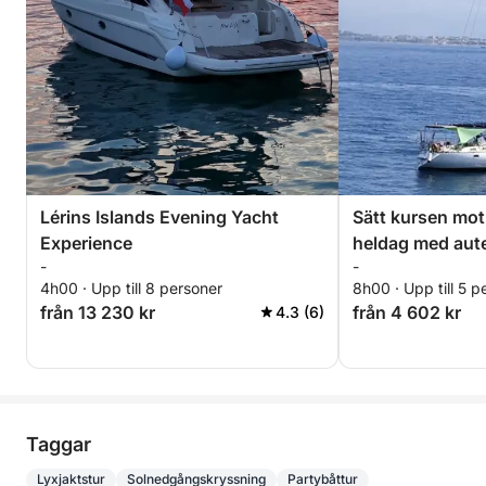
Lérins Islands Evening Yacht
Sätt kursen mot
Experience
heldag med aute
-
-
Cannes på en s
4h00 · Upp till 8 personer
8h00 · Upp till 5 p
från 13 230 kr
från 4 602 kr
4.3 (6)
Taggar
Lyxjaktstur
Solnedgångskryssning
Partybåttur