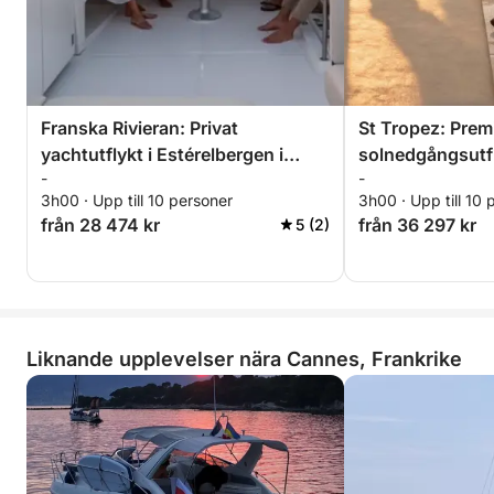
Perfekt för par, möhippa, vänner eller ett speciellt
ögonblick på den franska rivieran
En exklusiv kryssning till hjärtat av Lérinsöarna, som
kombinerar äventyr, avkoppling och elegans för en
Franska Rivieran: Privat
St Tropez: Prem
oförglömlig kväll med utsikt över Cannes
yachtutflykt i Estérelbergen i
solnedgångsutfl
solnedgång.
-
-
solnedgången med aperitif,
Estérelbergen me
3h00 · Upp till 10 personer
3h00 · Upp till 10 
paddleboarding och snorkling
paddleboarding
från 28 474 kr
från 36 297 kr
5 (2)
Liknande upplevelser nära Cannes, Frankrike