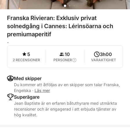
Franska Rivieran: Exklusiv privat
solnedgång i Cannes: Lérinsöarna och
premiumaperitif
-
5
10
3h00
2 RECENSIONER
PERSONER
VARAKTIGHET
Med skipper
Du kommer att åtföljas av en skipper som talar Franska,
Engelska
·
Läs mer
Superägare
Jean Baptiste är en erfaren båtuthyrare med utmärkta
recensioner och är engagerad i att erbjuda tjänster av
hög kvalitet.