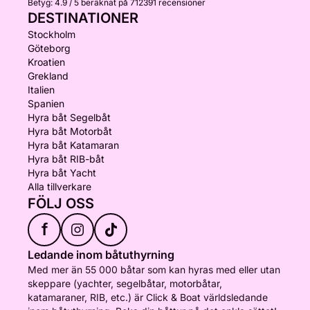
Betyg:
4.9 / 5
beräknat på 712391 recensioner
DESTINATIONER
Stockholm
Göteborg
Kroatien
Grekland
Italien
Spanien
Hyra båt Segelbåt
Hyra båt Motorbåt
Hyra båt Katamaran
Hyra båt RIB-båt
Hyra båt Yacht
Alla tillverkare
FÖLJ OSS
f
Ledande inom båtuthyrning
Med mer än 55 000 båtar som kan hyras med eller utan
skeppare (yachter, segelbåtar, motorbåtar,
katamaraner, RIB, etc.) är Click & Boat världsledande