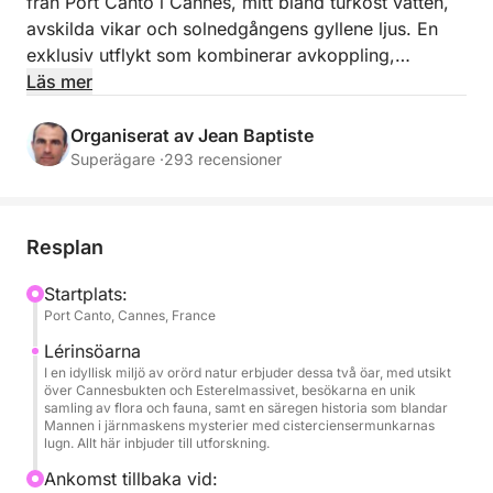
från Port Canto i Cannes, mitt bland turkost vatten,
avskilda vikar och solnedgångens gyllene ljus. En
exklusiv utflykt som kombinerar avkoppling,
simning, snorkling, undervattensscooterturer och en
Läs mer
premiumaperitif i Lérinsöarnas exceptionella miljö.
Organiserat av Jean Baptiste
Med avgång från Port Canto i Cannes kan du ge dig
Superägare ·
293 recensioner
ut på en premiumupplevelse i liten grupp. Slå dig
bekvämt ner ombord och låt din skeppare guida dig
på ett elegant och gemytligt äventyr i hjärtat av
Resplan
Medelhavet.
Startplats:
Port Canto, Cannes, France
Exceptionell segling till Lérinsöarna
Bege dig mot de berömda Lérinsöarna, sanna
Lérinsöarna
naturpärlor utanför Cannes kust. Segla mellan det
I en idyllisk miljö av orörd natur erbjuder dessa två öar, med utsikt
över Cannesbukten och Esterelmassivet, besökarna en unik
kristallklara vattnet i Île Sainte-Marguerite och de
samling av flora och fauna, samt en säregen historia som blandar
vilda vikarna i Île Saint-Honorat, i en avkopplande
Mannen i järnmaskens mysterier med cisterciensermunkarnas
lugn. Allt här inbjuder till utforskning.
loungeatmosfär som förstärks av solnedgångens
färger.
Ankomst tillbaka vid: