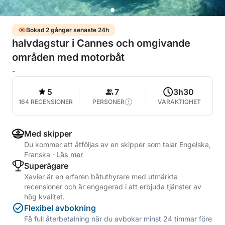
Bokad 2 gånger senaste 24h
halvdagstur i Cannes och omgivande
områden med motorbåt
-
5
7
3h30
164 RECENSIONER
PERSONER
VARAKTIGHET
Med skipper
Du kommer att åtföljas av en skipper som talar Engelska,
Franska
·
Läs mer
Superägare
Xavier är en erfaren båtuthyrare med utmärkta
recensioner och är engagerad i att erbjuda tjänster av
hög kvalitet.
Flexibel avbokning
Få full återbetalning när du avbokar minst 24 timmar före