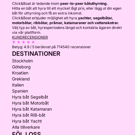
Click&Boat är ledande inom
peer-to-peer båtuthyrning.
Hitta en båt att hyra till ett mycket lågt pris, eller lägg ut din egen
båt för uthyrning och få en extra inkomst.
Click&Boat erbjuder möjlighet att hyra
yachter, segelbåtar,
motorbåtar, ribbåtar, pråmar, katamaraner och vattenskotrar.
Välj typ av båt, hyresperiodens längd och kontakta ägaren direkt
via vår plattform.
KUNDRECENSIONER
Betyg:
4.9 / 5
beräknat på 714540 recensioner
DESTINATIONER
Stockholm
Göteborg
Kroatien
Grekland
Italien
Spanien
Hyra båt Segelbåt
Hyra båt Motorbåt
Hyra båt Katamaran
Hyra båt RIB-båt
Hyra båt Yacht
Alla tillverkare
FÖLJ OSS