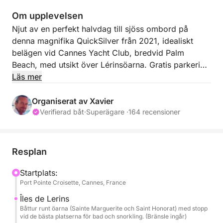
Om upplevelsen
Njut av en perfekt halvdag till sjöss ombord på
denna magnifika QuickSilver från 2021, idealiskt
belägen vid Cannes Yacht Club, bredvid Palm
Beach, med utsikt över Lérinsöarna. Gratis parkering
i närheten.
Läs mer
Denna båt på 6,75 meter (7,16 meter med
Organiserat av Xavier
förlängningar), utrustad med en 150 hk Mercury-
Verifierad båt
·
Superägare ·
164 recensioner
motor, är perfekt för en kort semester som
kombinerar komfort, avkoppling och utforskning.
Stabil, rymlig och lätthanterlig, perfekt för att få ut
Resplan
det mesta av några timmar på vattnet.
Startplats:
Port Pointe Croisette, Cannes, France
Ombord hittar du ett välkomnande utrymme med två
vridbara bältrosäten, en stor akterbänk och ett
Îles de Lerins
avtagbart bord för drycker eller snacks. Soltältet
Båttur runt öarna (Sainte Marguerite och Saint Honorat) med stopp
vid de bästa platserna för bad och snorkling. (Bränsle ingår)
täcker hela aktersektionen, och de breda