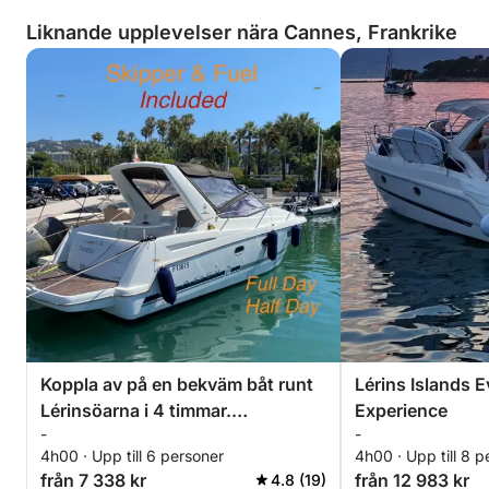
Liknande upplevelser nära Cannes, Frankrike
Koppla av på en bekväm båt runt
Lérins Islands 
Lérinsöarna i 4 timmar.
Experience
-
-
Specialrabatt för par!
4h00 · Upp till 6 personer
4h00 · Upp till 8 p
från 7 338 kr
från 12 983 kr
4.8 (19)