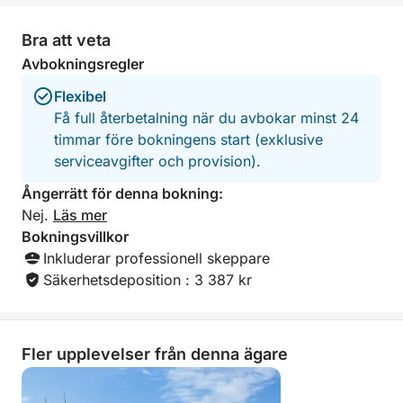
inget fiske, ingen dykning och ingen harpunfiske.
mettre à l’aise et
moment inoubliabl
Bra att veta
Betalning: Du kan betala hela beloppet på
l’organisation étai
Avbokningsregler
webbplatsen eller betala för båthyran och skepparen
moindre souci. Je recommande cette
expérience les ye
separat kontant på hyresdagen.
Flexibel
n’hésiterai pas u
Få full återbetalning när du avbokar minst 24
appel à Xavier lo
timmar före bokningens start (exklusive
visite à Cannes. 
pour cette superb
serviceavgifter och provision).
Ångerrätt för denna bokning:
Nej.
Läs mer
Bokningsvillkor
Inkluderar professionell skeppare
Säkerhetsdeposition : 3 387 kr
Fler upplevelser från denna ägare