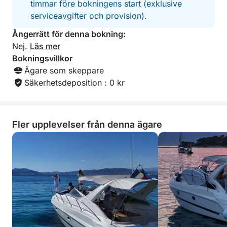
timmar före bokningens start (exklusive
tvekan en av de 
serviceavgifter och provision).
båtupplevelserna v
du vet kaptenens 
Ångerrätt för denna bokning:
lägga till det (t.
Nej.
Läs mer
Marco – du komme
recensionen ännu
Bokningsvillkor
effektfull.
Ägare som skeppare
Säkerhetsdeposition : 0 kr
Fler upplevelser från denna ägare