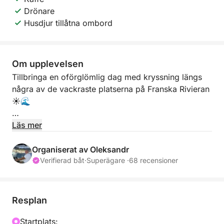
Drönare
Husdjur tillåtna ombord
Om upplevelsen
Tillbringa en oförglömlig dag med kryssning längs
några av de vackraste platserna på Franska Rivieran
☀️🌊
Denna privata upplevelse avgår från Cannes och tar
Läs mer
dig till de fantastiska Lérinsöarna, den berömda
Billionaires Bay i Cap d'Antibes och den charmiga
Organiserat av Oleksandr
kusten i Théoule-sur-Mer. ✨ Upptäck kristallklart
Verifierad båt
·
Superägare ·
68 recensioner
turkost vatten, gömda vikar och otroliga vyer hela
dagen lång.
Resplan
Njut av simning, snorkling, solbad och avkoppling
ombord medan du utforskar olika platser under
Startplats: