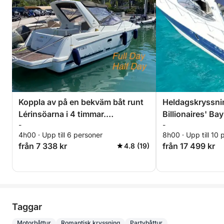
Koppla av på en bekväm båt runt
Heldagskryssning
Lérinsöarna i 4 timmar.
Billionaires' B
-
-
Specialrabatt för par!
slott
4h00 · Upp till 6 personer
8h00 · Upp till 10 
från 7 338 kr
från 17 499 kr
4.8 (19)
Taggar
Motorbåttur
Romantisk kryssning
Partybåttur