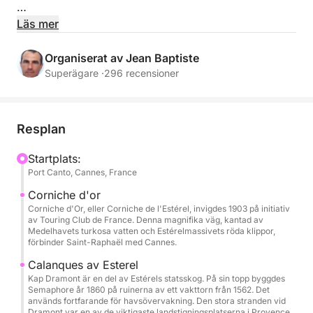
Segla i fullständig lugn och ro till regionens
Läs mer
vackraste platser: turkost vatten, avskilda vikar och
ikoniska destinationer, tillsammans med din
Organiserat av Jean Baptiste
professionella besättning.
Superägare ·
296 recensioner
Rymlig och perfekt utrustad, Pershing X5 erbjuder
komfort i toppklass med gott om
Resplan
avkopplingsområden, perfekt för att sola, dela en
måltid eller njuta av vattensporter.
Startplats:
Port Canto, Cannes, France
Ingår:
Corniche d'or
Professionell skeppare och besättning (inklusive
Corniche d'Or, eller Corniche de l'Estérel, invigdes 1903 på initiativ
av Touring Club de France. Denna magnifika väg, kantad av
värdinna)
Medelhavets turkosa vatten och Estérelmassivets röda klippor,
Bränsle
förbinder Saint-Raphaël med Cannes.
Läsk
Calanques av Esterel
Paddleboarding och snorkling
Kap Dramont är en del av Estérels statsskog. På sin topp byggdes
Semaphore år 1860 på ruinerna av ett vakttorn från 1562. Det
Fullständig säkerhetsutrustning
används fortfarande för havsövervakning. Den stora stranden vid
Dramont var en av de viktigaste landstigningsplatserna i Provence.