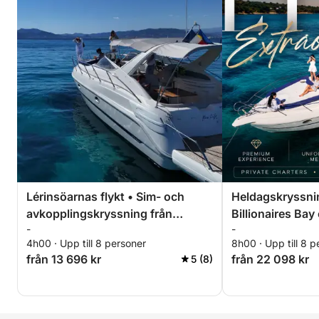
Lérinsöarnas flykt • Sim- och
Heldagskryssnin
avkopplingskryssning från
Billionaires Ba
-
-
Cannes
Mer
4h00 · Upp till 8 personer
8h00 · Upp till 8 p
från 13 696 kr
från 22 098 kr
5 (8)