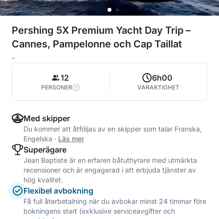
Pershing 5X Premium Yacht Day Trip –
Cannes, Pampelonne och Cap Taillat
-
12
6h00
PERSONER
VARAKTIGHET
Med skipper
Du kommer att åtföljas av en skipper som talar Franska,
Engelska
·
Läs mer
Superägare
Jean Baptiste är en erfaren båtuthyrare med utmärkta
recensioner och är engagerad i att erbjuda tjänster av
hög kvalitet.
Flexibel avbokning
Få full återbetalning när du avbokar minst 24 timmar före
bokningens start (exklusive serviceavgifter och