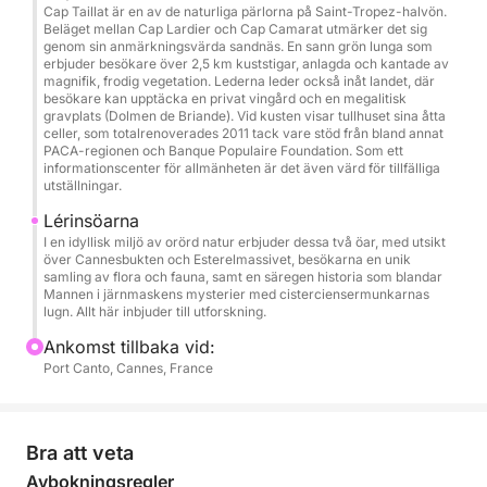
Möhippa/svensexor • Födelsedagar • Privata
Cap Taillat är en av de naturliga pärlorna på Saint-Tropez-halvön.
utflykter • Teambuilding
Beläget mellan Cap Lardier och Cap Camarat utmärker det sig
genom sin anmärkningsvärda sandnäs. En sann grön lunga som
erbjuder besökare över 2,5 km kuststigar, anlagda och kantade av
Slutstädning (obligatorisk): 250 €
magnifik, frodig vegetation. Lederna leder också inåt landet, där
besökare kan upptäcka en privat vingård och en megalitisk
gravplats (Dolmen de Briande). Vid kusten visar tullhuset sina åtta
Boka nu med avresa från Cannes och unna dig en
celler, som totalrenoverades 2011 tack vare stöd från bland annat
PACA-regionen och Banque Populaire Foundation. Som ett
exklusiv upplevelse till sjöss, som kombinerar lyx,
informationscenter för allmänheten är det även värd för tillfälliga
frihet och oförglömliga stunder i Medelhavet.
utställningar.
Lérinsöarna
I en idyllisk miljö av orörd natur erbjuder dessa två öar, med utsikt
över Cannesbukten och Esterelmassivet, besökarna en unik
samling av flora och fauna, samt en säregen historia som blandar
Mannen i järnmaskens mysterier med cisterciensermunkarnas
lugn. Allt här inbjuder till utforskning.
Ankomst tillbaka vid:
Port Canto, Cannes, France
Bra att veta
Avbokningsregler