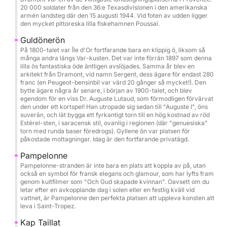
20 000 soldater från den 36:e Texasdivisionen i den amerikanska
Extra och alternativ (betalas i hamnen):
armén landsteg där den 15 augusti 1944. Vid foten av udden ligger
Seabob: 80 € / bokning
den mycket pittoreska lilla fiskehamnen Poussaï.
Wakeboard: 50 € / dag
Guldönerön
Munk: 50 € / bokning
På 1800-talet var Île d'Or fortfarande bara en klippig ö, liksom så
Fotograf / drönare på begäran
många andra längs Var-kusten. Det var inte förrän 1897 som denna
lilla ös fantastiska öde äntligen avslöjades. Samma år blev en
arkitekt från Dramont, vid namn Sergent, dess ägare för endast 280
Catering / lunch ombord: 50 € / person
franc (en Peugeot-bensinbil var värd 20 gånger så mycket!). Den
bytte ägare några år senare, i början av 1900-talet, och blev
Strandhandduk: 5 € / dag
egendom för en viss Dr. Auguste Lutaud, som förmodligen förvärvat
Kock: 250 € / dag
den under ett kortspel! Han utropade sig sedan till "Auguste I", öns
suverän, och lät bygga ett fyrkantigt torn till en hög kostnad av röd
Estérel-sten, i saracensk stil, ovanlig i regionen (där "genuesiska"
Möjliga resplaner:
torn med runda baser föredrogs). Gyllene ön var platsen för
påkostade mottagningar. Idag är den fortfarande privatägd.
Cannes och dess kristallklara vatten
Saint-Tropez
Pampelonne
Pampelonne-stranden är inte bara en plats att koppla av på, utan
Porquerolles och Port-Cros-öarna
också en symbol för fransk elegans och glamour, som har lyfts fram
Vilda vikar i Esterelmassivet
genom kultfilmer som "Och Gud skapade kvinnan". Oavsett om du
letar efter en avkopplande dag i solen eller en festlig kväll vid
Korsika och Sardinien på begäran
vattnet, är Pampelonne den perfekta platsen att uppleva konsten att
leva i Saint-Tropez.
Perfekt för:
Kap Taillat