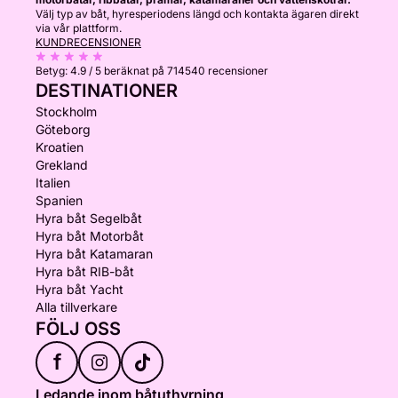
Välj typ av båt, hyresperiodens längd och kontakta ägaren direkt
via vår plattform.
KUNDRECENSIONER
Betyg:
4.9 / 5
beräknat på 714540 recensioner
DESTINATIONER
Stockholm
Göteborg
Kroatien
Grekland
Italien
Spanien
Hyra båt Segelbåt
Hyra båt Motorbåt
Hyra båt Katamaran
Hyra båt RIB-båt
Hyra båt Yacht
Alla tillverkare
FÖLJ OSS
f
Ledande inom båtuthyrning