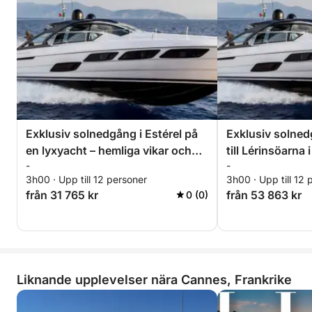
Exklusiv solnedgång i Estérel på
Exklusiv solne
en lyxyacht – hemliga vikar och
till Lérinsöarna 
-
-
all-inclusive premiumupplevelse
5X – all-inclusiv
3h00 · Upp till 12 personer
3h00 · Upp till 12 
upplevelse
från 31 765 kr
från 53 863 kr
0 (0)
Liknande upplevelser nära Cannes, Frankrike