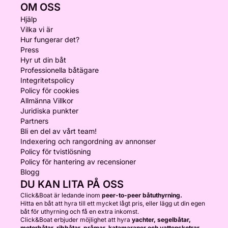
OM OSS
Hjälp
Vilka vi är
Hur fungerar det?
Press
Hyr ut din båt
Professionella båtägare
Integritetspolicy
Policy för cookies
Allmänna Villkor
Juridiska punkter
Partners
Bli en del av vårt team!
Indexering och rangordning av annonser
Policy för tvistlösning
Policy för hantering av recensioner
Blogg
DU KAN LITA PÅ OSS
Click&Boat är ledande inom
peer-to-peer båtuthyrning.
Hitta en båt att hyra till ett mycket lågt pris, eller lägg ut din egen
båt för uthyrning och få en extra inkomst.
Click&Boat erbjuder möjlighet att hyra
yachter, segelbåtar,
motorbåtar, ribbåtar, pråmar, katamaraner och vattenskotrar.