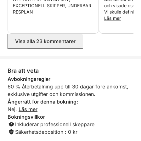
EXCEPTIONELL SKIPPER, UNDERBAR
och visade oss nå
RESPLAN
Vi skulle definiti
enda nackdelen va
Läs mer
med oss en ståbrä
annonserat. Annars
perfekt. Tack så 
Visa alla 23 kommentarer
underbar dag!
Bra att veta
Avbokningsregler
60 % återbetalning upp till 30 dagar före ankomst,
exklusive utgifter och kommissionen.
Ångerrätt för denna bokning:
Nej.
Läs mer
Bokningsvillkor
Inkluderar professionell skeppare
Säkerhetsdeposition : 0 kr