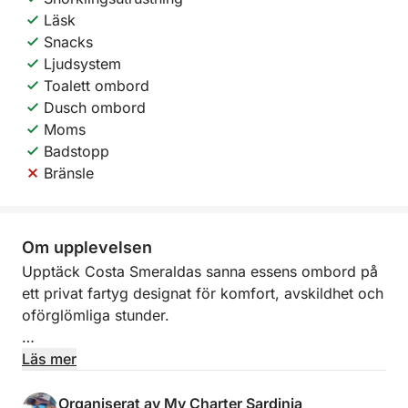
Läsk
Snacks
Ljudsystem
Toalett ombord
Dusch ombord
Moms
Badstopp
Bränsle
Om upplevelsen
Upptäck Costa Smeraldas sanna essens ombord på
ett privat fartyg designat för komfort, avskildhet och
oförglömliga stunder.
Med avgång från Cannigione seglar du längs en av
Läs mer
de mest exklusiva kuststräckorna i Medelhavet, känd
för sitt kristallklara vatten, gömda vikar och lyxiga
Organiserat av My Charter Sardinia