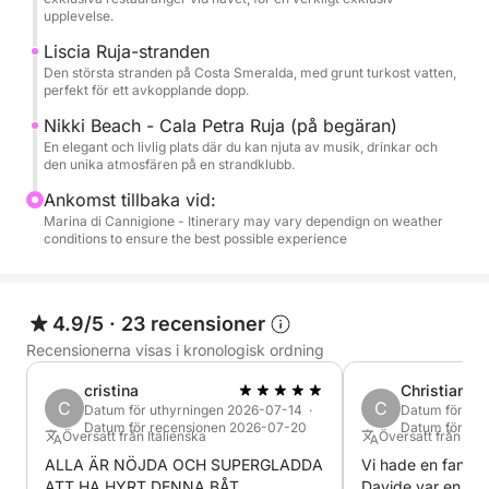
upplevelse.
Bränsle som betalas i hamnen: 400/500 euro
Liscia Ruja-stranden
Den största stranden på Costa Smeralda, med grunt turkost vatten,
perfekt för ett avkopplande dopp.
Nikki Beach - Cala Petra Ruja (på begäran)
En elegant och livlig plats där du kan njuta av musik, drinkar och
den unika atmosfären på en strandklubb.
Ankomst tillbaka vid:
Marina di Cannigione - Itinerary may vary dependign on weather
conditions to ensure the best possible experience
4.9/5
·
23 recensioner
Recensionerna visas i kronologisk ordning
cristina
Christian
C
C
Datum för uthyrningen 2026-07-14 ·
Datum för ut
Datum för recensionen 2026-07-20
Datum för re
Översatt från Italienska
Översatt från Tys
ALLA ÄR NÖJDA OCH SUPERGLADDA
Vi hade en fantast
ATT HA HYRT DENNA BÅT,
Davide var en sup