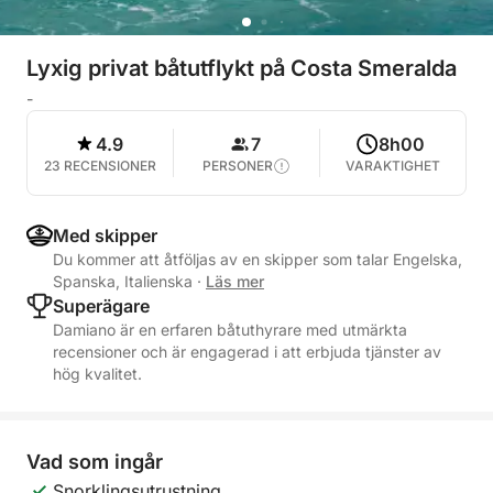
Lyxig privat båtutflykt på Costa Smeralda
-
4.9
7
8h00
23 RECENSIONER
PERSONER
VARAKTIGHET
Med skipper
Du kommer att åtföljas av en skipper som talar Engelska,
Spanska, Italienska
·
Läs mer
Superägare
Damiano är en erfaren båtuthyrare med utmärkta
recensioner och är engagerad i att erbjuda tjänster av
hög kvalitet.
Vad som ingår
Snorklingsutrustning