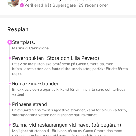
atmosfär.
Verifierad båt
·
Superägare ·
29 recensioner
Detta är inte en standardtur: det är en helt privat
upplevelse, anpassad efter dina preferenser. Oavsett
Resplan
om du vill koppla av, bada, utforska eller njuta av en
lunch vid havet, kan allt ordnas.
Startplats:
Marina di Cannigione
✔ Privat fartyg för din grupps exklusiva bruk
Peverobukten (Stora och Lilla Pevero)
✔ Flexibel resplan baserad på väderförhållanden
Ett av de mest ikoniska områdena på Costa Smeralda, med
kristallklart vatten och fantastiska sandbukter, perfekt för ditt första
och dina preferenser
dopp.
✔ Exklusiva vikar och gömda hörn
Romazzino-stranden
✔ Möjlighet att boka strandklubbar eller
En exklusiv och elegant vik, känd för sin fina vita sand och turkosa
restauranger vid havet
vatten!
Prinsens strand
Perfekt för par, familjer eller små grupper som söker
En av Sardiniens mest suggestiva stränder, känd för sin unika form,
en avkopplande och lyxig dag till sjöss.
smaragdgröna vatten och hisnande naturskönhet.
Stanna vid restaurangen vid havet (på begäran)
Tveka inte att kontakta mig för personlig rådgivning.
Möjlighet att stanna till för lunch på en av Costa Smeraldas mest
exklusiva restauranger vid havet, för en verkligt exklusiv