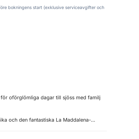
före bokningens start (exklusive serviceavgifter och
ör oförglömliga dagar till sjöss med familj
sika och den fantastiska La Maddalena-