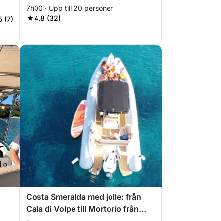
7h00 · Upp till 20 personer
4.8 (32)
5 (7)
Costa Smeralda med jolle: från
Cala di Volpe till Mortorio från
-
Cannigione