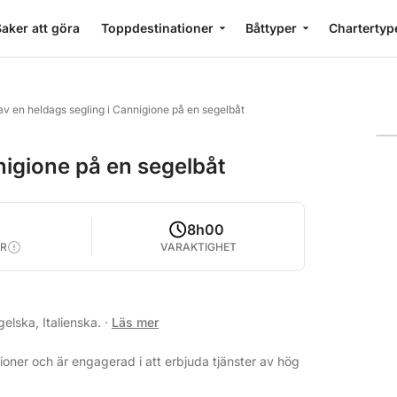
aker att göra
Toppdestinationer
Båttyper
Chartertyp
av en heldags segling i Cannigione på en segelbåt
nigione på en segelbåt
8h00
R
VARAKTIGHET
elska, Italienska.
·
Läs mer
oner och är engagerad i att erbjuda tjänster av hög