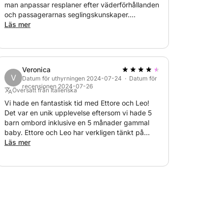
man anpassar resplaner efter väderförhållanden
och passagerarnas seglingskunskaper.
Noggrann och betryggande med
Läs mer
navigeringsval. Och dessutom en mycket duktig
kock som serverar utsökt pasta och mycket
gott kaffe ?. Vi rekommenderar starkt.
Veronica
V
Datum för uthyrningen 2024-07-24 · Datum för
recensionen 2024-07-26
Översatt från Italienska
Vi hade en fantastisk tid med Ettore och Leo!
Det var en unik upplevelse eftersom vi hade 5
barn ombord inklusive en 5 månader gammal
baby. Ettore och Leo har verkligen tänkt på
allt!!! Ettore tog med barnen runt alla vikar vi
Läs mer
stannade i, lät oss segla, lagade en fantastisk
pasta med korvragout och funderade till och
med på att göra bröd och Nutella till mellanmål!
Våra största komplimanger går till Leo som trots
sin ringa ålder har visat sig vara en mycket
hjälpsam tvåa med oändlig utbildning och
sötma. Super upplevelse!