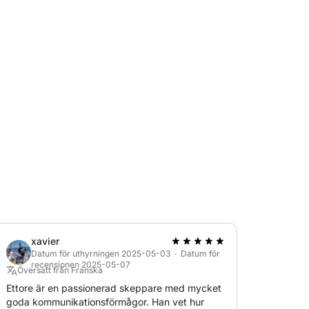
g sittbrunn. För dagsutflykter rymmer båten
gar rymmer 4 gäster!
om denna vackra båt!
xavier
Datum för uthyrningen 2025-05-03 · Datum för
recensionen 2025-05-07
Översatt från Franska
Ettore är en passionerad skeppare med mycket
goda kommunikationsförmågor. Han vet hur