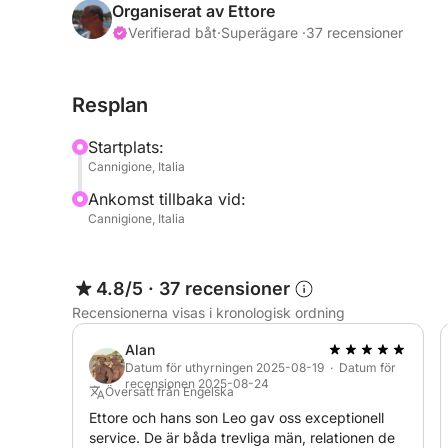
Båten har rymliga soldäck, teakdäck och en rymli
Organiserat av Ettore
upp till 8 gäster, medan den för flerdagskryssnin
Verifierad båt
·
Superägare ·
37 recensioner
EXTRA INGÅR:
Resplan
- skeppare
- slutstädning
Startplats:
- jolle med utombordsmotor
Cannigione, Italia
Ankomst tillbaka vid:
EXTRA INGÅR INTE:
Cannigione, Italia
- bränsle: 20 € per dag
- pentry
- valfria hamnar
4.8/5
·
37 recensioner
Recensionerna visas i kronologisk ordning
Kontakta mig på Click&Boat för mer information 
Alan
Datum för uthyrningen 2025-08-19 · Datum för
recensionen 2025-08-24
Översatt från Engelska
Ettore och hans son Leo gav oss exceptionell
service. De är båda trevliga män, relationen de