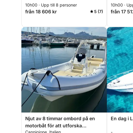
10h00 · Upp till 8 personer
10h00 · Upp
från 18 606 kr
från 17 51
5 (7)
Njut av 8 timmar ombord på en
En dag i 
motorbåt för att utforska
Cannigione, Italien
-
Cannigione och Maddalenaöarna.