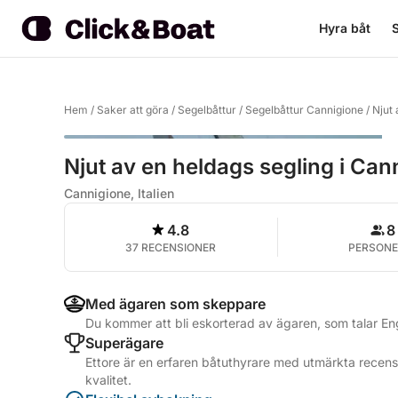
Hyra båt
S
Hem
/
Saker att göra
/
Segelbåttur
/
Segelbåttur Cannigione
/
Njut 
Njut av en heldags segling i Can
Cannigione, Italien
4.8
8
37 RECENSIONER
PERSONE
Med ägaren som skeppare
Du kommer att bli eskorterad av ägaren, som talar Eng
Superägare
Ettore är en erfaren båtuthyrare med utmärkta recensi
kvalitet.