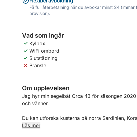
Flexibel avbokning
Få full återbetalning när du avbokar minst 24 timmar 
provision).
Vad som ingår
Kylbox
WiFi ombord
Slutstädning
Bränsle
Om upplevelsen
Jag hyr min segelbåt Orca 43 för säsongen 2020 f
och vänner.
Du kan utforska kusterna på norra Sardinien, Kor
arkipelagen.
Läs mer