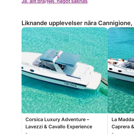
Ja, allt bra
/
Nej, något saknas
Liknande upplevelser nära Cannigione, 
Corsica Luxury Adventure –
La Madda
Lavezzi & Cavallo Experience
Caprera &
-
-