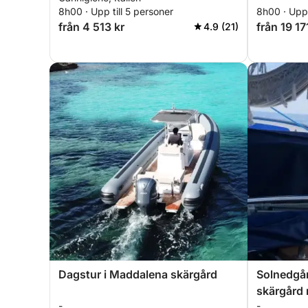
8h00 · Upp till 5 personer
8h00 · Upp 
från 4 513 kr
från 19 17
4.9 (21)
Dagstur i Maddalena skärgård
Solnedgå
skärgård 
-
-