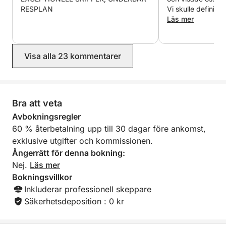
RESPLAN
Vi skulle definiti
enda nackdelen va
Läs mer
med oss en ståbrä
annonserat. Annars
perfekt. Tack så 
Visa alla 23 kommentarer
underbar dag!
Bra att veta
Avbokningsregler
60 % återbetalning upp till 30 dagar före ankomst,
exklusive utgifter och kommissionen.
Ångerrätt för denna bokning:
Nej.
Läs mer
Bokningsvillkor
Inkluderar professionell skeppare
Säkerhetsdeposition : 0 kr