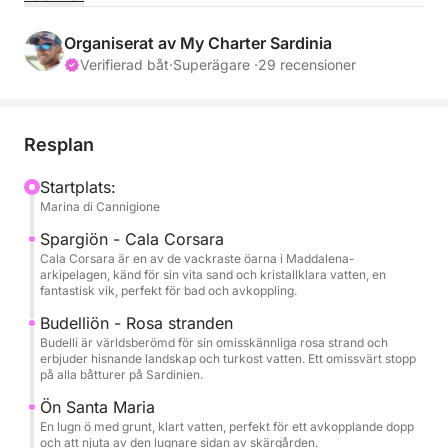
Med avgång från Cannigione utforskar du gömda
vikar, turkost vatten och ikoniska platser som
Organiserat av My Charter Sardinia
Spargi, Budelli och Santa Maria.
Verifierad båt
·
Superägare ·
29 recensioner
Detta är en helt privat upplevelse: inga grupper, inga
fasta scheman, bara du, dina gäster och en
Resplan
professionell skeppare som tar hand om allt.
Startplats:
Marina di Cannigione
✔ Privat båt för exklusiv användning av din grupp
✔ Flexibel resplan baserad på väderförhållanden
Spargiön - Cala Corsara
och dina preferenser
Cala Corsara är en av de vackraste öarna i Maddalena-
arkipelagen, känd för sin vita sand och kristallklara vatten, en
✔ Tillgång till de vackraste och minst befolkade
fantastisk vik, perfekt för bad och avkoppling.
platserna
Budelliön - Rosa stranden
✔ Lokal skeppare med djupgående kunskap om
Budelli är världsberömd för sin omisskännliga rosa strand och
området
erbjuder hisnande landskap och turkost vatten. Ett omissvärt stopp
på alla båtturer på Sardinien.
På begäran kan vi även ordna lunch på exklusiva
Ön Santa Maria
restauranger vid havet eller inkludera vattenlekar.
En lugn ö med grunt, klart vatten, perfekt för ett avkopplande dopp
och att njuta av den lugnare sidan av skärgården.