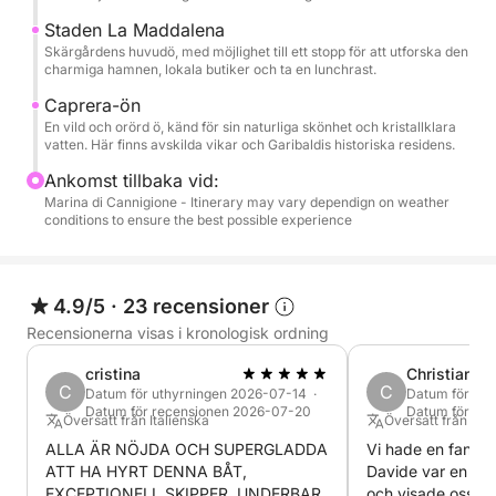
Perfekt för par, familjer eller små grupper som söker
Staden La Maddalena
Skärgårdens huvudö, med möjlighet till ett stopp för att utforska den
en autentisk, högkvalitativ sardisk upplevelse.
charmiga hamnen, lokala butiker och ta en lunchrast.
Caprera-ön
Tveka inte att kontakta mig för personliga råd eller
En vild och orörd ö, känd för sin naturliga skönhet och kristallklara
förslag.
vatten. Här finns avskilda vikar och Garibaldis historiska residens.
Ankomst tillbaka vid:
Bränsle som betalas i hamnen: 400-500 euro
Marina di Cannigione - Itinerary may vary dependign on weather
conditions to ensure the best possible experience
4.9/5
·
23 recensioner
Recensionerna visas i kronologisk ordning
cristina
Christian
C
C
Datum för uthyrningen 2026-07-14 ·
Datum för ut
Datum för recensionen 2026-07-20
Datum för re
Översatt från Italienska
Översatt från Tys
ALLA ÄR NÖJDA OCH SUPERGLADDA
Vi hade en fantast
ATT HA HYRT DENNA BÅT,
Davide var en sup
EXCEPTIONELL SKIPPER, UNDERBAR
och visade oss nå