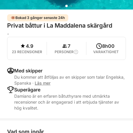
Bokad 3 gånger senaste 24h
Privat båttur i La Maddalena skärgård
-
4.9
7
8h00
23 RECENSIONER
PERSONER
VARAKTIGHET
Med skipper
Du kommer att åtföljas av en skipper som talar Engelska,
Spanska
·
Läs mer
Superägare
Damiano är en erfaren båtuthyrare med utmärkta
recensioner och är engagerad i att erbjuda tjänster av
hög kvalitet.
Vad som ingår