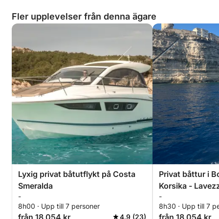
Fler upplevelser från denna ägare
Lyxig privat båtutflykt på Costa
Privat båttur i 
Smeralda
Korsika - Lavez
-
-
8h00 · Upp till 7 personer
8h30 · Upp till 7 p
från 18 054 kr
från 18 054 kr
4.9 (23)