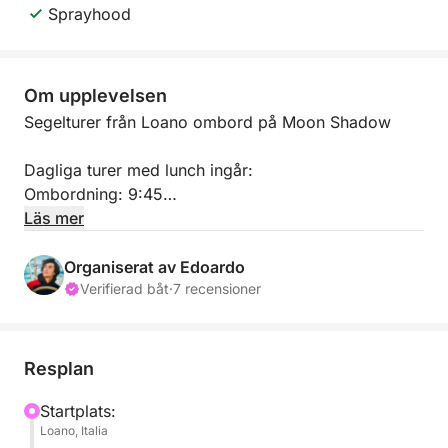
Sprayhood
Om upplevelsen
Segelturer från Loano ombord på Moon Shadow
Dagliga turer med lunch ingår:
Ombordning: 9:45
Avgång: 17:30
Läs mer
Det blir en unik och avkopplande upplevelse
Organiserat av Edoardo
ombord på Moon Shadow, där vi upptäcker den
Verifierad båt
·
7 recensioner
fantastiska liguriska kusten.
Vi avgår från Loano och seglar längs Riviera delle
Resplan
Palme mot ön Gallinara, där du kan uppleva havet i
fullständig stillhet.
Startplats:
Loano, Italia