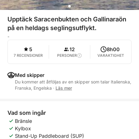
Upptäck Saracenbukten och Gallinaraön
på en heldags seglingsutflykt.
-
5
12
8h00
7 RECENSIONER
PERSONER
VARAKTIGHET
Med skipper
Du kommer att åtföljas av en skipper som talar Italienska,
Franska, Engelska
·
Läs mer
Vad som ingår
Bränsle
Kylbox
Stand-Up Paddleboard (SUP)