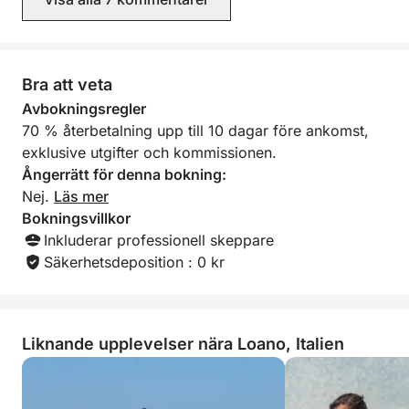
seglingsegenskaper.
Segling är hjärtat i våra utflykter: att stänga av
motorn, rulla ut seglen och låta vinden vägleda dig
Bra att veta
är det mest autentiska sättet att uppleva havet.
Avbokningsregler
70 % återbetalning upp till 10 dagar före ankomst,
Båten ligger förtöjd i Marina di Loano, redo att följa
exklusive utgifter och kommissionen.
med dig på en upptäcktsfärd längs den liguriska
Ångerrätt för denna bokning:
kusten och erbjuda dig en oförglömlig upplevelse.
Nej.
Läs mer
Bokningsvillkor
Inkluderar professionell skeppare
Säkerhetsdeposition : 0 kr
Liknande upplevelser nära Loano, Italien