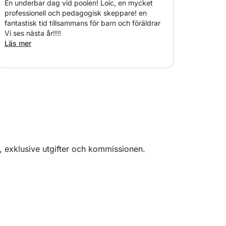
3 wakeboardåkare samtidigt utan problem
En underbar dag vid poolen! Loic, en mycket
professionell och pedagogisk skeppare! en
fantastisk tid tillsammans för barn och föräldrar
Vi ses nästa år!!!!
ys slip.
Läs mer
stider för dagen :) och framför allt... alltid
r halv dag.
ttnet! :)
, exklusive utgifter och kommissionen.