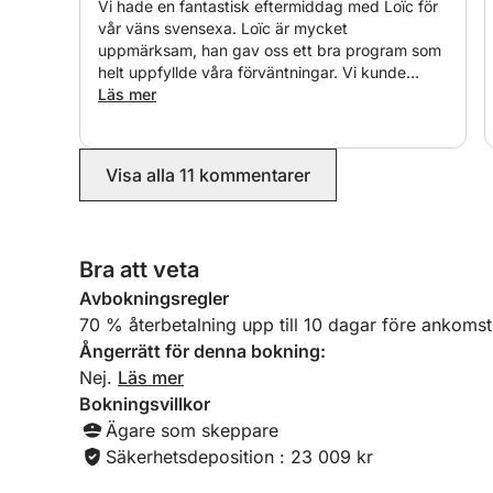
Den har en 115 hk motor men tar regelbundet ut 
Vi hade en fantastisk eftermiddag med Loïc för
vår väns svensexa. Loïc är mycket
(med 3 olika linor!).
uppmärksam, han gav oss ett bra program som
helt uppfyllde våra förväntningar. Vi kunde
Båten är på en trailer och sjösätts helst från Pique
upptäcka Arcachon-bassängen, Cap Ferret,
Läs mer
Pilat-dynen med båt, sedan kunde vi också
Jag är ganska flexibel och tillmötesgående med hyre
utöva vattensporter (kneebord och wakebord).
Loïc är också en mycket bra fotograf. Vi
med ett stort leende och gott humör!!
Visa alla 11 kommentarer
rekommenderar 1000 procent!
Båtuthyrning med kapten tillgänglig för en hel elle
Bra att veta
Jag lovar att få ut alla intresserade deltagare på va
Avbokningsregler
70 % återbetalning upp till 10 dagar före ankomst
Ångerrätt för denna bokning:
Nej.
Läs mer
Bokningsvillkor
Ägare som skeppare
Säkerhetsdeposition : 23 009 kr