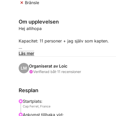
Bränsle
Om upplevelsen
Hej allihopa
Kapacitet: 11 personer + jag själv som kapten.
Jag erbjuder samnavigering av min RIB.
Läs mer
Uthyres: Capelli Tempest 626 RIB i utmärkt skick.
Organiserat av Loic
LM
bak, skidmast om det behövs, soltält och dusch 
Verifierad båt
·
11 recensioner
En typisk "Pure Pleasure"-dag är organiserad enli
Resplan
En kryssning längs strandvillorna (alltid en vacker
Startplats:
Cap Ferret, France
Sedan beger vi oss till Banc d'Arguin för en pickn
Ankomst tillbaka vid: