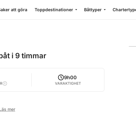
aker att göra
Toppdestinationer
Båttyper
Chartertyp
åt i 9 timmar
2
9h00
R
VARAKTIGHET
Läs mer