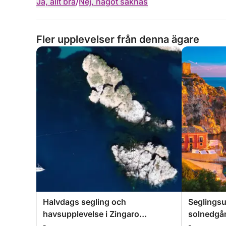
Ja, allt bra
/
Nej, något saknas
Fler upplevelser från denna ägare
Halvdags segling och
Seglingsu
havsupplevelse i Zingaro
solnedgån
-
-