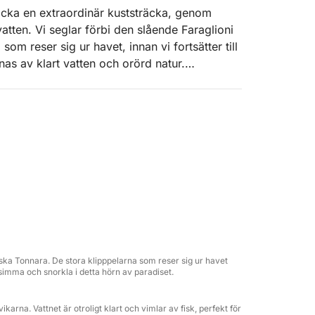
ptäcka en extraordinär kuststräcka, genom
atten. Vi seglar förbi den slående Faraglioni
 reser sig ur havet, innan vi fortsätter till
as av klart vatten och orörd natur.
pp, snorkling bland den kristallklara
 av havets rytm. Rutten fortsätter längs den
om mest autentisk, mellan klippor och turkost
rollande vikarna i området, perfekt för att
r vi dig med en välkomstdrink bestående av
nder pauserna serveras en lätt lunch med
ans med vatten och läsk som alltid finns
iska Tonnara. De stora klipppelarna som reser sig ur havet
t simma och snorkla i detta hörn av paradiset.
karna. Vattnet är otroligt klart och vimlar av fisk, perfekt för