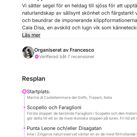
Vi sätter segel för en heldag till sjöss för att up
naturlandskap av sällsynt skönhet och färgstarkt v
och beundrar de imponerande klippformationerna som
Cala Disa, en avskild och lugn vik som känneteckn
Läs mer
Under resan gör vi flera stopp för uppfriskande do
havsbotten och stunder av ren avkoppling, vaggad
Organiserat av Francesco
vilda sträckan Torre Uzzo, där kusten visar sig s
Verifierad båt
·
7 recensioner
vatten, tills vi når Cala Bianca, en av de mest fört
njuta av havet i fullständig lugn.
Resplan
Mellan seglingen och stoppen i vikarna välkomna
Startplats:
prosecco, kalla drycker och lokala aptitretare. U
Marina di Castellammare del Golfo, Trapani, Italia
traditionellt inspirerade plockmatsrätter, tillsamm
Scopello och Faraglioni
tillgängligt.
Första stoppet: de berömda Faraglioni i Scopello och den histor
gör detta till ett av de mest ikoniska stoppen på turen. Fri tid at
Punta Leone och/eller Disagatan
Inne i Zingaros naturreservat väntar en av de mest förtrollande vi