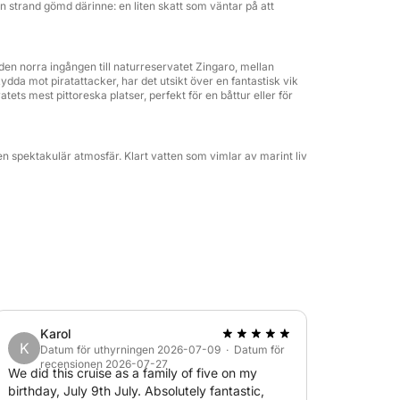
ten strand gömd därinne: en liten skatt som väntar på att
 den norra ingången till naturreservatet Zingaro, mellan
ydda mot piratattacker, har det utsikt över en fantastisk vik
atets mest pittoreska platser, perfekt för en båttur eller för
en spektakulär atmosfär. Klart vatten som vimlar av marint liv
Karol
K
Datum för uthyrningen 2026-07-09 · Datum för
recensionen 2026-07-27
We did this cruise as a family of five on my
birthday, July 9th July. Absolutely fantastic,