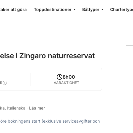
aker att göra
Toppdestinationer
Båttyper
Chartertyp
lse i Zingaro naturreservat
8h00
R
VARAKTIGHET
ka, Italienska
·
Läs mer
före bokningens start (exklusive serviceavgifter och