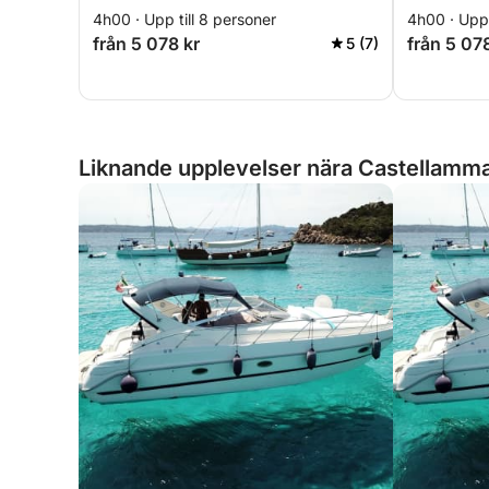
naturreservat
cannoli
4h00 · Upp till 8 personer
4h00 · Upp 
från 5 078 kr
från 5 07
5 (7)
Liknande upplevelser nära Castellammar