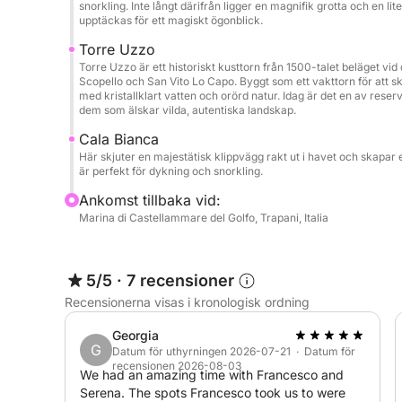
snorkling. Inte långt därifrån ligger en magnifik grotta och en li
upptäckas för ett magiskt ögonblick.
Torre Uzzo
Torre Uzzo är ett historiskt kusttorn från 1500-talet beläget vid
Scopello och San Vito Lo Capo. Byggt som ett vakttorn för att sk
med kristallklart vatten och orörd natur. Idag är det en av reserv
dem som älskar vilda, autentiska landskap.
Cala Bianca
Här skjuter en majestätisk klippvägg rakt ut i havet och skapar 
är perfekt för dykning och snorkling.
Ankomst tillbaka vid:
Marina di Castellammare del Golfo, Trapani, Italia
5/5
·
7 recensioner
Recensionerna visas i kronologisk ordning
Georgia
G
Datum för uthyrningen 2026-07-21 · Datum för
recensionen 2026-08-03
We had an amazing time with Francesco and
Serena. The spots Francesco took us to were