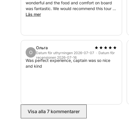
wonderful and the food and comfort on board
was fantastic. We would recommend this tour to
anyone looking for a day out along the Sicilian
Läs mer
coast.
Ольга
О
Datum för uthyrningen 2026-07-07 · Datum för
recensionen 2026-07-16
Was perfect experience, captain was so nice
and kind
Visa alla 7 kommentarer