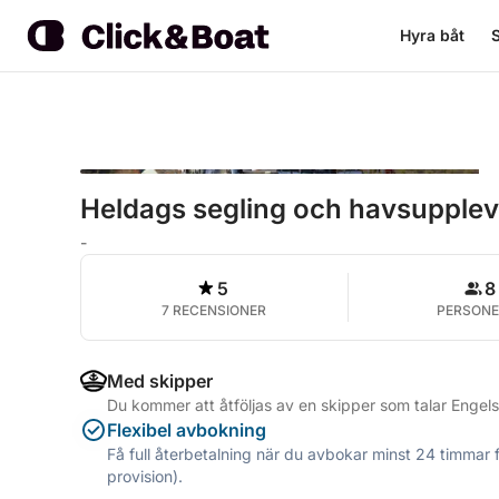
Hyra båt
S
Heldags segling och havsuppleve
-
5
8
7 RECENSIONER
PERSONE
Med skipper
Du kommer att åtföljas av en skipper som talar Engels
Flexibel avbokning
Få full återbetalning när du avbokar minst 24 timmar 
provision).