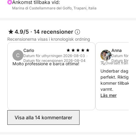
ombord för att följa din dag till sjöss i fullständig
Ankomst tillbaka vid:
Marina di Castellammare del Golfo, Trapani, Italia
komfort. Med badpauser, spektakulära landskap och
stunder av ren avkoppling, kommer denna
upplevelse att låta dig upptäcka den mest autentiska
och fascinerande sidan av den sicilianska kusten.
4.9/5
·
14 recensioner
Recensionerna visas i kronologisk ordning
Carlo
Anna
Skepparen och bränsle ingår inte i upplevelsens pris.
C
Datum för uthyrningen 2026-08-03 ·
Datum för ut
Skepparen måste betalas direkt i hamnen till en
Datum för recensionen 2026-08-04
Datum för re
Översatt från Eng
Molto professione e barca ottima!
kostnad av 50 €.
Underbar dag vid 
perfekt. Riktigt tr
kommer tillbaka
varmt.
Läs mer
Visa alla 14 kommentarer