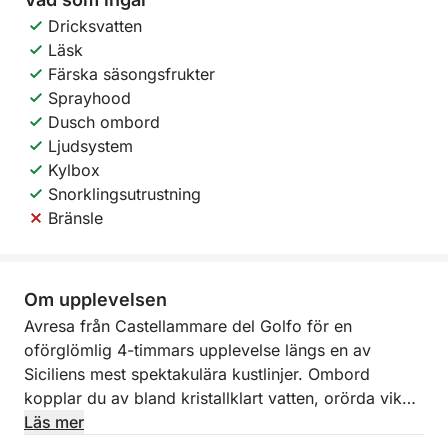
Dricksvatten
Läsk
Färska säsongsfrukter
Sprayhood
Dusch ombord
Ljudsystem
Kylbox
Snorklingsutrustning
Bränsle
Om upplevelsen
Avresa från Castellammare del Golfo för en
oförglömlig 4-timmars upplevelse längs en av
Siciliens mest spektakulära kustlinjer. Ombord
kopplar du av bland kristallklart vatten, orörda vikar
och hisnande landskap, och seglar mellan
Läs mer
naturreservatet Zingaro och de berömda Faraglioni