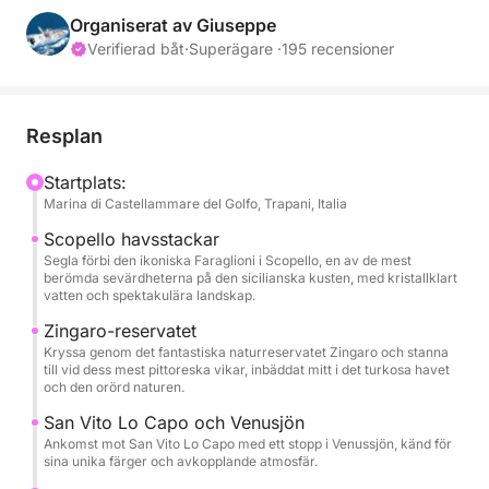
di Scopello tills du når San Vito Lo Capo. Denna tur
Organiserat av Giuseppe
är perfekt för dig som söker en dag med
Verifierad båt
·
Superägare ·
195 recensioner
avkoppling, hav och upptäckter av platser som
endast är tillgängliga sjövägen.
Resplan
Under dagen besöker du några av områdets
vackraste vikar, inklusive Fossa dello Stinco, Cala
Startplats:
Marina di Castellammare del Golfo, Trapani, Italia
Bianca och Cala Rossa, kända för sitt turkosa vatten
och klara havsbotten, perfekt för bad och
Scopello havsstackar
avkoppling. Kryssningen fortsätter mot de
Segla förbi den ikoniska Faraglioni i Scopello, en av de mest
berömda sevärdheterna på den sicilianska kusten, med kristallklart
suggestiva Faraglioni di Scopello och längs det
vatten och spektakulära landskap.
fantastiska naturreservatet Zingaro, med stopp vid
Zingaro-reservatet
Cala Capreria, Cala del Varo, Cala della Disa, Cala
Kryssa genom det fantastiska naturreservatet Zingaro och stanna
Berretta, Cala Marinella, Cala dell'Uzzo och Cala
till vid dess mest pittoreska vikar, inbäddat mitt i det turkosa havet
och den orörd naturen.
Tonnarella dell'Uzzo. Resplanen inkluderar även den
fantastiska Venussjön och ankomsten till San Vito Lo
San Vito Lo Capo och Venusjön
Capo, en av de mest ikoniska städerna på västra
Ankomst mot San Vito Lo Capo med ett stopp i Venussjön, känd för
sina unika färger och avkopplande atmosfär.
Sicilien. Vatten, juice, läsk och färsk frukt ingår