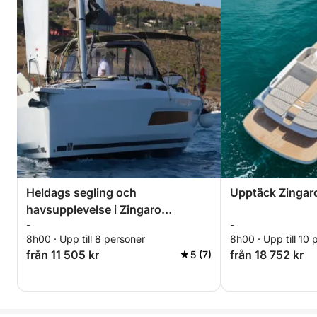
Heldags segling och
Upptäck Zingaro
havsupplevelse i Zingaro
-
-
naturreservat
8h00 · Upp till 8 personer
8h00 · Upp till 10 
från 11 505 kr
från 18 752 kr
5 (7)