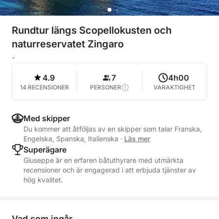
Rundtur längs Scopellokusten och
naturreservatet Zingaro
-
4.9
7
4h00
14 RECENSIONER
PERSONER
VARAKTIGHET
Med skipper
Du kommer att åtföljas av en skipper som talar Franska,
Engelska, Spanska, Italienska
·
Läs mer
Superägare
Giuseppe är en erfaren båtuthyrare med utmärkta
recensioner och är engagerad i att erbjuda tjänster av
hög kvalitet.
Vad som ingår