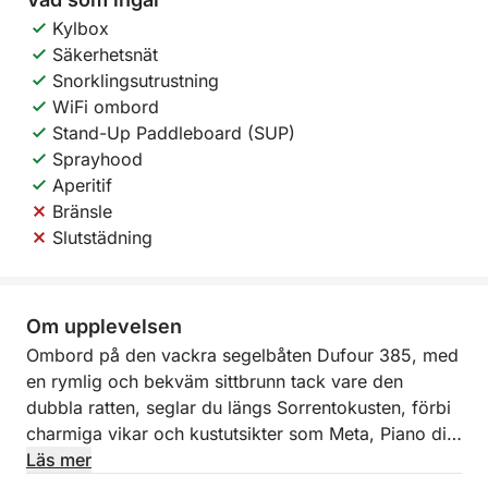
Kylbox
Säkerhetsnät
Snorklingsutrustning
WiFi ombord
Stand-Up Paddleboard (SUP)
Sprayhood
Aperitif
Bränsle
Slutstädning
Om upplevelsen
Ombord på den vackra segelbåten Dufour 385, med
en rymlig och bekväm sittbrunn tack vare den
dubbla ratten, seglar du längs Sorrentokusten, förbi
charmiga vikar och kustutsikter som Meta, Piano di
Sorrento, Sorrento och Marina di Puolo, hela vägen
Läs mer
till Capri med sin unika charm, eller Nerano på