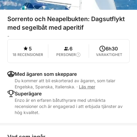
Sorrento och Neapelbukten: Dagsutflykt
med segelbåt med aperitif
-
5
6
6h30
18 RECENSIONER
PERSONER
VARAKTIGHET
Med ägaren som skeppare
Du kommer att bli eskorterad av ägaren, som talar
Engelska, Spanska, Italienska.
·
Läs mer
Superägare
Enzo är en erfaren båtuthyrare med utmärkta
recensioner och är engagerad i att erbjuda tjänster av
hög kvalitet.
Vad som ingår