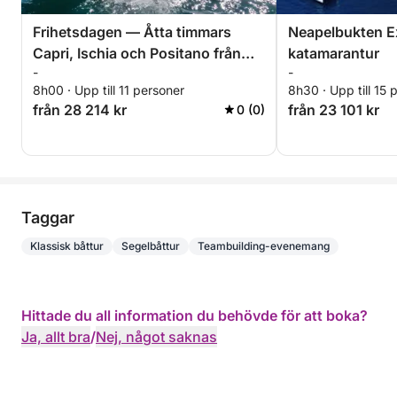
Frihetsdagen — Åtta timmars
Neapelbukten E
Capri, Ischia och Positano från
katamarantur
-
-
Marina di Stabia
8h00 · Upp till 11 personer
8h30 · Upp till 15 
från 28 214 kr
från 23 101 kr
0 (0)
Taggar
Klassisk båttur
Segelbåttur
Teambuilding-evenemang
Hittade du all information du behövde för att boka?
Ja, allt bra
/
Nej, något saknas