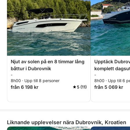
Njut av solen på en 8 timmar lång
Upptäck Dubrov
båttur i Dubrovnik
komplett dagsu
-
-
en motorbåt
8h00 · Upp till 8 personer
8h00 · Upp till 6 p
från 6 198 kr
från 5 069 kr
5 (11)
Liknande upplevelser nära Dubrovnik, Kroatien