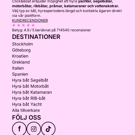
Click&Boat erbjuder möjlighet att hyra
yachter, segelbåtar,
motorbåtar, ribbåtar, pråmar, katamaraner och vattenskotrar.
Välj typ av båt, hyresperiodens längd och kontakta ägaren direkt
via vår plattform.
KUNDRECENSIONER
Betyg:
4.9 / 5
beräknat på 714540 recensioner
DESTINATIONER
Stockholm
Göteborg
Kroatien
Grekland
Italien
Spanien
Hyra båt Segelbåt
Hyra båt Motorbåt
Hyra båt Katamaran
Hyra båt RIB-båt
Hyra båt Yacht
Alla tillverkare
FÖLJ OSS
f