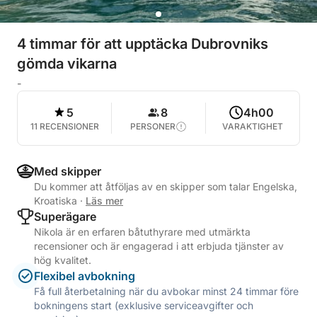
4 timmar för att upptäcka Dubrovniks
gömda vikarna
-
5
8
4h00
11 RECENSIONER
PERSONER
VARAKTIGHET
Med skipper
Du kommer att åtföljas av en skipper som talar Engelska,
Kroatiska
·
Läs mer
Superägare
Nikola är en erfaren båtuthyrare med utmärkta
recensioner och är engagerad i att erbjuda tjänster av
hög kvalitet.
Flexibel avbokning
Få full återbetalning när du avbokar minst 24 timmar före
bokningens start (exklusive serviceavgifter och