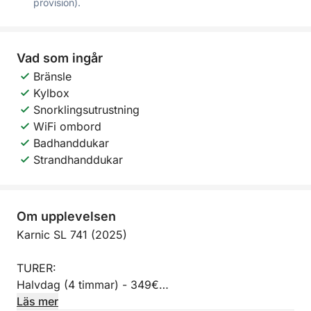
provision).
Vad som ingår
Bränsle
Kylbox
Snorklingsutrustning
WiFi ombord
Badhanddukar
Strandhanddukar
Om upplevelsen
Karnic SL 741 (2025)
TURER:
Halvdag (4 timmar) - 349€
Mellanlang tur (6 timmar) - 449€
Läs mer