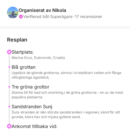
Heldag (8 timmar) - 549€
Solnedgång (1,5 timmar) - 199€
Organiserat av Nikola
Verifierad båt
·
Superägare ·
17 recensioner
Bränsle debiteras separat och betalas kontant i slutet
av turen:
Resplan
* Halvdagstur (4 timmar): 60 €
* Heldagstur (8 timmar): 100 €
Startplats:
Marina Gruz, Dubrovnik, Croatia
Ingår: skeppare, drycker (vin, öl, vatten, läsk),
Blå grottan
handdukar, dusch, kylskåp, snorkelutrustning,
Upptäck de gömda grottorna, simma i kristallklart vatten och fånga
oförglömliga ögonblick.
Bluetooth-radio
Tre gröna grottor
Stanna till för bad och snorkling i de gröna grottorna – en av de mest
Upplev alla Elafitiöarnas charm, både förr och nu. Vi
populära platserna
är glada att kunna erbjuda dig halvdags- och
Sandstranden Sunj
heldagsturer till Dubrovniks skärgårds juveler, kända
Šunj-stranden är den största sandstranden i regionen, känd för sitt
som Elafitiöarna. Denna grupp inkluderar öar med
grunda, klara hav och mjuka gyllene sand.
unik skönhet som Koločep (Kalamota), Lopud och
Ankomst tillbaka vid:
Šipan. Var och en av dessa öar har ett distinkt