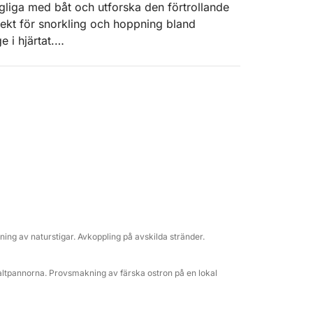
ängliga med båt och utforska den förtrollande
rfekt för snorkling och hoppning bland
 i hjärtat.
ks och Wi-Fi ombord, vilket garanterar en
a skeppare guidar dig genom denna pittoreska
a och gömda pärlorna längs vägen.
darsy din resa efter ditt schema och dina
med lyx, avkoppling och utforskning på
 som varar livet ut.
kontant efter resan.**
kning av naturstigar. Avkoppling på avskilda stränder.
altpannorna. Provsmakning av färska ostron på en lokal