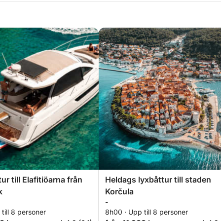
r till Elafitiöarna från
Heldags lyxbåttur till staden
k
Korčula
-
till 8 personer
8h00 · Upp till 8 personer