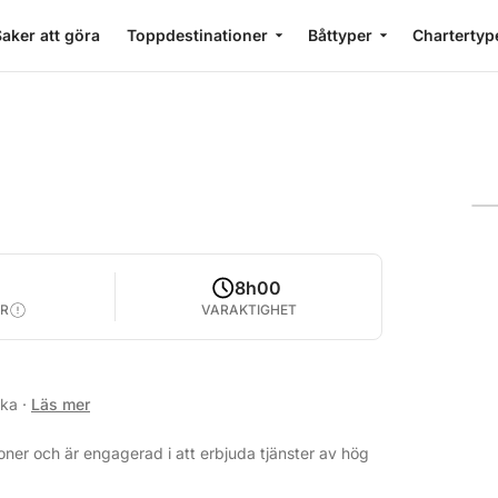
aker att göra
Toppdestinationer
Båttyper
Chartertyp
8h00
R
VARAKTIGHET
ska
·
Läs mer
ner och är engagerad i att erbjuda tjänster av hög