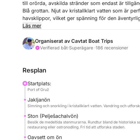
till orörda, avskilda stränder som endast är tillg
Blå grottan. Njut av kristallklart vatten som är pe
havsklippor, vilket ger spänning för den äventyrlige
Läs mer
Slappna av och varva ner med kalla drycker, snac
smidig och trevlig upplevelse. Vår professionell
Organiserat av Cavtat Boat Trips
skärgård och delar med sig av de bästa platsern
Verifierad båt
·
Superägare ·
186 recensioner
Med halvdags- och heldagsalternativ kan du skräd
Resplan
preferenser. Följ med oss på en oförglömlig dag 
Elafitiöarna. Boka din resa idag och skapa minnen
Startplats:
** BRÄNSLEPRIS för dagstur är 300 € och betalas 
Port of Gruž
Jakljanön
Simning och snorkling i kristallklart vatten. Vandring och utfors
Ston (Pelješachalvön)
Besök de medeltida stenmurarna. Rundtur bland de historiska s
restaurang eller ostronodling. Fri tid att utforska staden.
Oavsett om ön