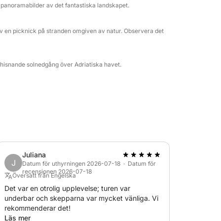
r panoramabilder av det fantastiska landskapet.
av en picknick på stranden omgiven av natur. Observera det
n hisnande solnedgång över Adriatiska havet.
Juliana
J
Datum för uthyrningen 2026-07-18 · Datum för
recensionen 2026-07-18
Översatt från Engelska
Det var en otrolig upplevelse; turen var
underbar och skepparna var mycket vänliga. Vi
rekommenderar det!
Läs mer