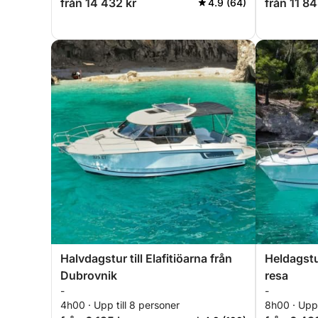
från 14 432 kr
från 11 84
4.9 (64)
Halvdagstur till Elafitiöarna från
Heldagstur
Dubrovnik
resa
-
-
4h00 · Upp till 8 personer
8h00 · Upp 