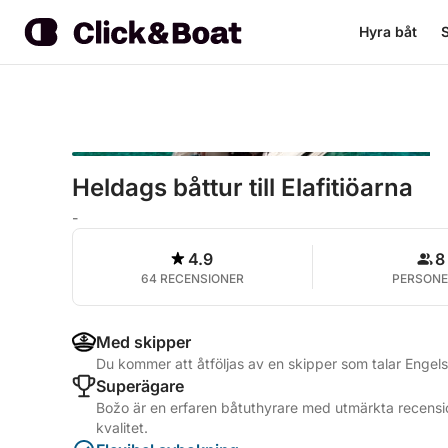
Hyra båt
S
Heldags båttur till Elafitiöarna
-
4.9
8
64 RECENSIONER
PERSONE
Med skipper
Du kommer att åtföljas av en skipper som talar Engel
Superägare
Božo är en erfaren båtuthyrare med utmärkta recensio
kvalitet.