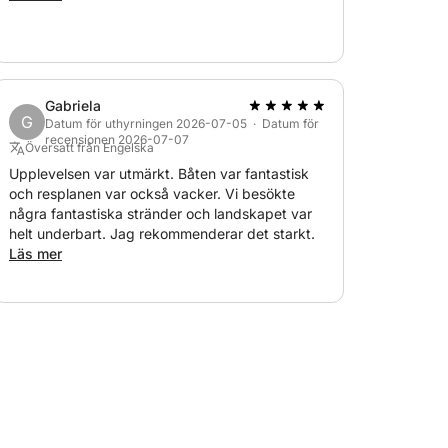
Gabriela
G
Datum för uthyrningen 2026-07-05 · Datum för
recensionen 2026-07-07
Översatt från Engelska
Upplevelsen var utmärkt. Båten var fantastisk
och resplanen var också vacker. Vi besökte
några fantastiska stränder och landskapet var
helt underbart. Jag rekommenderar det starkt.
Läs mer