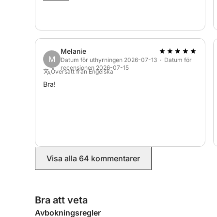
Melanie
M
Datum för uthyrningen 2026-07-13 · Datum för
recensionen 2026-07-15
Översatt från Engelska
Bra!
Visa alla 64 kommentarer
Bra att veta
Avbokningsregler