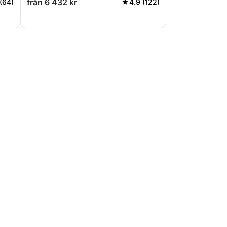
från 6 432 kr
(64)
4.9 (122)