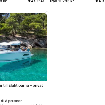
8 kr
från 11 283 kr
4.9 (64)
4.9 
 till Elafitiöarna – privat
till 8 personer