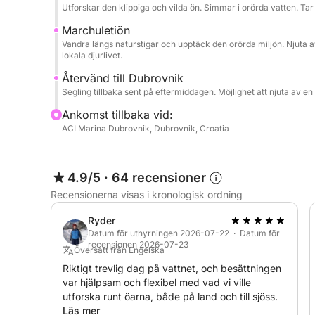
Utforskar den klippiga och vilda ön. Simmar i orörda vatten. Ta
Marchuletiön
Vandra längs naturstigar och upptäck den orörda miljön. Njuta 
lokala djurlivet.
Återvänd till Dubrovnik
Segling tillbaka sent på eftermiddagen. Möjlighet att njuta av e
Ankomst tillbaka vid:
ACI Marina Dubrovnik, Dubrovnik, Croatia
4.9/5
·
64 recensioner
Recensionerna visas i kronologisk ordning
Ryder
Datum för uthyrningen 2026-07-22 · Datum för
recensionen 2026-07-23
Översatt från Engelska
Riktigt trevlig dag på vattnet, och besättningen
var hjälpsam och flexibel med vad vi ville
utforska runt öarna, både på land och till sjöss.
Läs mer