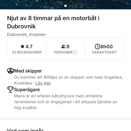
Njut av 8 timmar på en motorbåt i
Dubrovnik
Dubrovnik, Kroatien
4.7
9
8h00
32 RECENSIONER
PERSONER
VARAKTIGHET
Med skipper
Du kommer att åtföljas av en skipper som talar Engelska,
Kroatiska
·
Läs mer
Superägare
Mario är en erfaren båtuthyrare med utmärkta
recensioner och är engagerad i att erbjuda tjänster av
hög kvalitet.
Vad som ingår