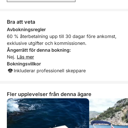
Båtens genomsnittliga hastighet är 11 km/h!
Bra att veta
Bränsle ingår inte i priset. (Bränsle betalar du efter
avslutad tur) cirka (50-80 €).
Avbokningsregler
60 % återbetalning upp till 30 dagar före ankomst,
Båten kan ibland bara vara tillgänglig i en halv dag.
exklusive utgifter och kommissionen.
Så innan du bokar båt, vänligen kontrollera
Ångerrätt för denna bokning:
tillgängligheten med ägaren.
Nej.
Läs mer
Bokningsvillkor
Om du har några frågor kan du kontakta mig på
Inkluderar professionell skeppare
Click & Boat-plattformen för mer information.
Vi ses snart!
Fler upplevelser från denna ägare