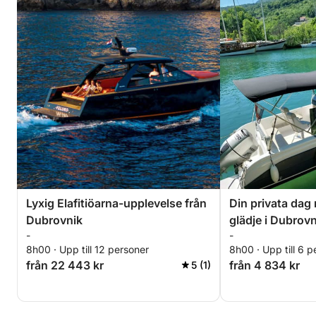
Lyxig Elafitiöarna-upplevelse från
Din privata dag
Dubrovnik
glädje i Dubrovn
-
-
8h00 · Upp till 12 personer
8h00 · Upp till 6 p
från 22 443 kr
från 4 834 kr
5 (1)