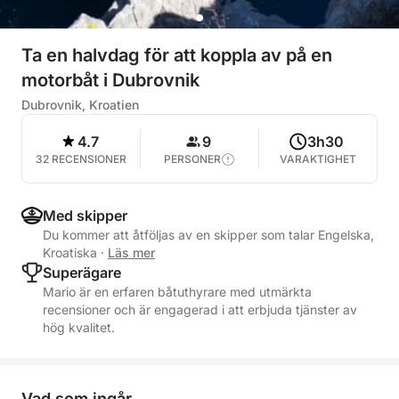
Ta en halvdag för att koppla av på en
motorbåt i Dubrovnik
Dubrovnik, Kroatien
4.7
9
3h30
32 RECENSIONER
PERSONER
VARAKTIGHET
Med skipper
Du kommer att åtföljas av en skipper som talar Engelska,
Kroatiska
·
Läs mer
Superägare
Mario är en erfaren båtuthyrare med utmärkta
recensioner och är engagerad i att erbjuda tjänster av
hög kvalitet.
Vad som ingår