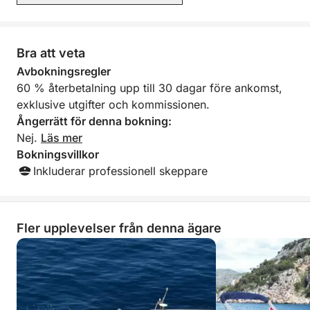
Båtens genomsnittliga hastighet är 11 km/h!
Bra att veta
Bränsle ingår inte i priset. (Bränsle betalar du efter
avslutad tur) cirka (50-80 €).
Avbokningsregler
60 % återbetalning upp till 30 dagar före ankomst,
Båten kan ibland bara vara tillgänglig i en halv dag.
exklusive utgifter och kommissionen.
Så innan du bokar båt, vänligen kontrollera
Ångerrätt för denna bokning:
tillgängligheten med ägaren.
Nej.
Läs mer
Bokningsvillkor
Om du har några frågor kan du kontakta mig på
Inkluderar professionell skeppare
Click & Boat-plattformen för mer information.
Vi ses snart!
Fler upplevelser från denna ägare