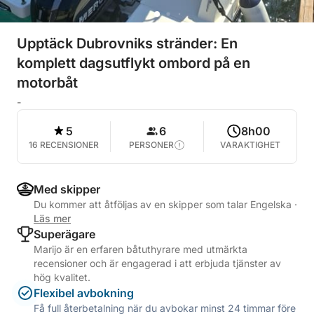
Upptäck Dubrovniks stränder: En
komplett dagsutflykt ombord på en
motorbåt
-
5
6
8h00
16 RECENSIONER
PERSONER
VARAKTIGHET
Med skipper
Du kommer att åtföljas av en skipper som talar Engelska
·
Läs mer
Superägare
Marijo är en erfaren båtuthyrare med utmärkta
recensioner och är engagerad i att erbjuda tjänster av
hög kvalitet.
Flexibel avbokning
Få full återbetalning när du avbokar minst 24 timmar före