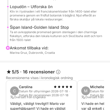
- Snorkelmasker
Lopudön – Utforska ön
- Vattentät väska
Kliv in i tystnaden i ett franciskanerkloster från 1400-talet eller
promenera genom en fridfull botanisk trädgård. Njut efteråt av
- Kalla drycker (lokalt vin, juice, öl och vatten)
färska skaldjur på lokala restauranger.
- Slutstädning
Šipan Island-Golden Island Stop
- Bränsle
Ta en avkopplande promenad genom stenlagen i den charmiga
fiskebyn, utforska den lokala kulturen och Skočibuha slott och torn
från 1500-talet
KAN HYRAS:
- 10:00-14:00 (halvdag)
Ankomst tillbaka vid:
- 10:00-18:00 (heldag)
Marina Gruz, Dubrovnik, Croatia
- 18:00 – 22:00 (halvdagstur i solnedgången, besök
på ön Lopud på kvällen!)
Om du har några frågor är du välkommen att
5/5
·
16 recensioner
kontakta mig via Click and Boat,
Recensionerna visas i kronologisk ordning
Jag hjälper dig gärna.
Carolina
Michelle
C
M
Datum för uthyrningen 2026-07-18 ·
Datum för uth
Datum för recensionen 2026-07-18
Datum för re
Översatt från Engelska
Översatt från Eng
Väldigt, väldigt trevligt!! Mario var
Vi hade en helt fa
superhjälpsam!! Vi hade en väldigt
var så enkelt och 