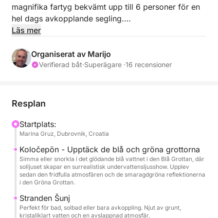
magnifika fartyg bekvämt upp till 6 personer för en
hel dags avkopplande segling.
Drivs av en mäktig 150 hästkrafters motor, kommer
Läs mer
den att ge dig en oförglömlig upplevelse av att
utforska Dubrovnik-området.
Organiserat av Marijo
Tre fantastiska öar, alla unika men lika fängslande,
Verifierad båt
·
Superägare ·
16 recensioner
är dina att upptäcka med oss. En heldagstur är ett
perfekt sätt att uppleva det bästa av Elafitiöarna.
Upptäck gömda grottor, pittoreska stränder och
Resplan
lokal fisk- och skaldjursmat från ett helt nytt
perspektiv.
Startplats:
Marina Gruz, Dubrovnik, Croatia
Vi organiserar en fantastisk dag till sjöss i
Koločepön - Upptäck de blå och gröna grottorna
Dubrovnik-området och Elafitiöarna, samtidigt som
Simma eller snorkla i det glödande blå vattnet i den Blå Grottan, där
solljuset skapar en surrealistisk undervattensljusshow. Upplev
varje resa kan skräddarsys beroende på gästens
sedan den fridfulla atmosfären och de smaragdgröna reflektionerna
önskemål eller skepparens förslag!
i den Gröna Grottan.
Stranden Šunj
INGÅR I PRISET:
Perfekt för bad, solbad eller bara avkoppling. Njut av grunt,
kristallklart vatten och en avslappnad atmosfär.
- Handdukar