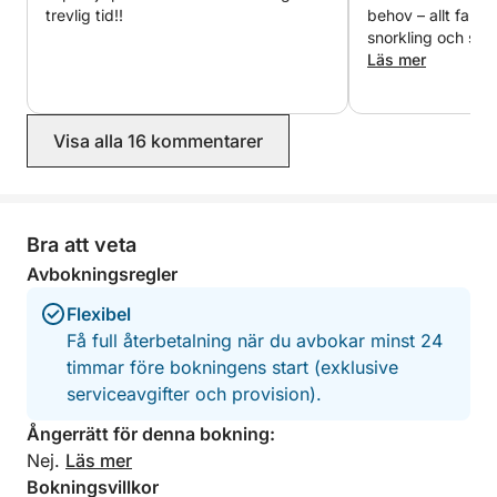
trevlig tid!!
behov – allt fanns 
snorkling och sim
drinkar. Rekommen
Läs mer
Tack.
Visa alla 16 kommentarer
Bra att veta
Avbokningsregler
Flexibel
Få full återbetalning när du avbokar minst 24
timmar före bokningens start (exklusive
serviceavgifter och provision).
Ångerrätt för denna bokning:
Nej.
Läs mer
Bokningsvillkor