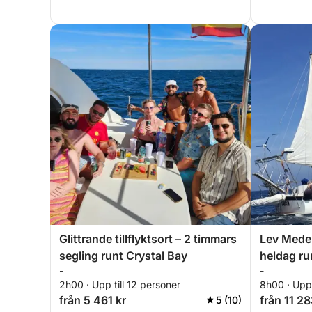
Glittrande tillflyktsort – 2 timmars
Lev Mede
segling runt Crystal Bay
heldag ru
-
-
2h00 · Upp till 12 personer
8h00 · Upp 
från 5 461 kr
från 11 28
5 (10)