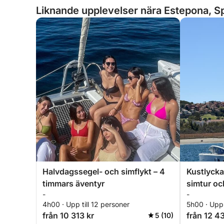
Liknande upplevelser nära Estepona, S
Halvdagssegel- och simflykt – 4
Kustlycka
timmars äventyr
simtur oc
-
-
4h00 · Upp till 12 personer
5h00 · Upp 
från 10 313 kr
från 12 4
5 (10)