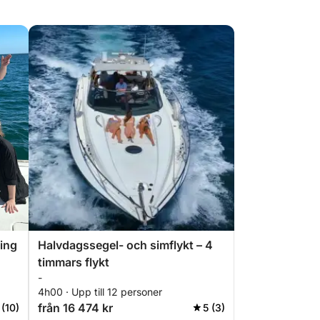
ling
Halvdagssegel- och simflykt – 4
timmars flykt
-
4h00 · Upp till 12 personer
från 16 474 kr
 (10)
5 (3)