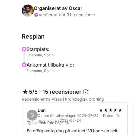
En professionell kapten guidar dig till våra favorit
Organiserat av Oscar
Verifierad båt
·
31 recensioner
Turer (2–6 timmar)
• Rutter: Estepona – Casares – Sotogrande – Marb
Resplan
• Aktiviteter: wakeboard, skidåkning, munkar, sno
Startplats:
Ingår
Estepona, Spain
Snacks, drycker, försäkring, städning
Ankomst tillbaka vid:
Estepona, Spain
Ingår ej
Snabbkryssning / Vattensporter: 100 €/timme
5/5
·
15 recensioner
Kontakta oss så tar vi hand om allt.
Recensionerna visas i kronologisk ordning
Dani
D
Datum för uthyrningen 2025-07-24 · Datum för
recensionen 2025-07-24
Översatt från Engelska
En oförglömlig dag på vattnet! Vi hade en helt