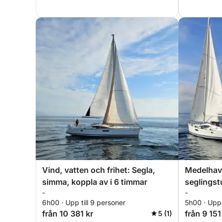
Vind, vatten och frihet: Segla,
Medelhav
simma, koppla av i 6 timmar
seglingst
-
-
6h00 · Upp till 9 personer
5h00 · Upp 
från 10 381 kr
från 9 151
5 (1)