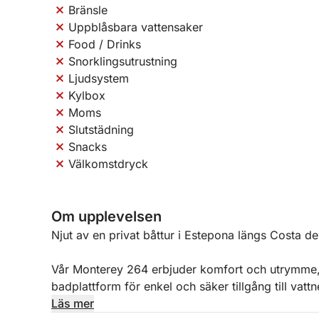
Bränsle
Uppblåsbara vattensaker
Food / Drinks
Snorklingsutrustning
Ljudsystem
Kylbox
Moms
Slutstädning
Snacks
Välkomstdryck
Om upplevelsen
Njut av en privat båttur i Estepona längs Costa de
Vår Monterey 264 erbjuder komfort och utrymme, m
badplattform för enkel och säker tillgång till vatt
njuta av havet.
Läs mer