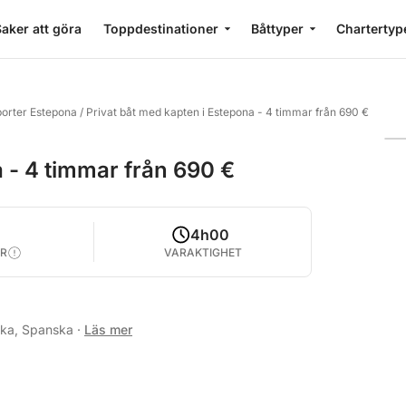
aker att göra
Toppdestinationer
Båttyper
Chartertyp
porter Estepona
/
Privat båt med kapten i Estepona - 4 timmar från 690 €
a - 4 timmar från 690 €
4h00
R
VARAKTIGHET
lska, Spanska
·
Läs mer