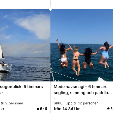
sögonblick: 5 timmars
Medelhavsmagi – 6 timmars
ur
segling, simning och paddla
-
reträtt
till 9 personer
6h00 · Upp till 12 personer
 kr
från 14 341 kr
5 (1)
5