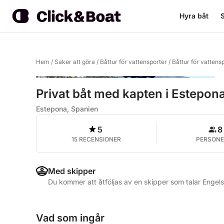
Hyra båt
S
Hem
/
Saker att göra
/
Båttur för vattensporter
/
Båttur för vattens
Privat båt med kapten i Estepon
Estepona, Spanien
5
8
15 RECENSIONER
PERSONE
Med skipper
Du kommer att åtföljas av en skipper som talar Enge
Vad som ingår