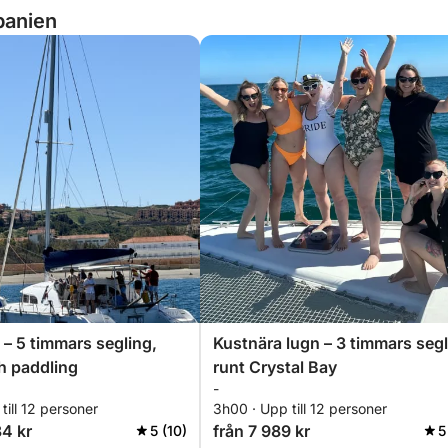
panien
 – 5 timmars segling,
Kustnära lugn – 3 timmars seg
h paddling
runt Crystal Bay
-
till 12 personer
3h00 · Upp till 12 personer
34 kr
från 7 989 kr
5 (10)
5