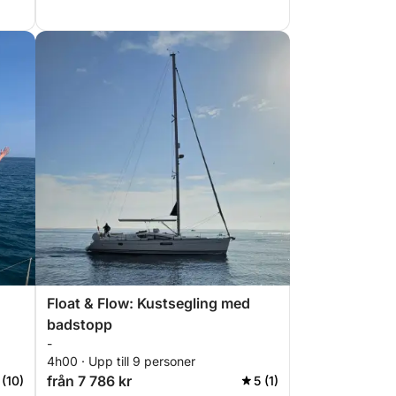
Float & Flow: Kustsegling med
badstopp
-
4h00 · Upp till 9 personer
från 7 786 kr
 (10)
5 (1)