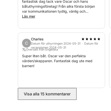
fantastisk dag tack vare Oscar och hans
båtuthyrningsföretag! Från allra första början
var kommunikationen tydlig, vänlig och
superhjälpsam. Oscar gjorde allt för att se till att
Läs mer
allt var perfekt arrangerat. Båten var i utmärkt
skick och vi kände oss helt avslappnade hela
tiden. Ett särskilt tack till vår skeppare Tom –
han var fantastisk! Superprofessionell,
Charles
avslappnad och gjorde hela upplevelsen ännu
C
Datum för uthyrningen 2024-05-31 · Datum för
trevligare. Rekommenderar starkt detta företag
recensionen 2024-05-31
Översatt från Engelska
om du letar efter en perfekt dag på vattnet. Vi
kommer definitivt tillbaka!
Super liten båt. Oscar var den perfekta
värden/skepparen. Fantastisk dag ute med
barnen!
Visa alla 15 kommentarer