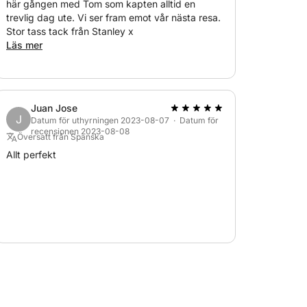
här gången med Tom som kapten alltid en
trevlig dag ute. Vi ser fram emot vår nästa resa.
Stor tass tack från Stanley x
Läs mer
Juan Jose
J
Datum för uthyrningen 2023-08-07 · Datum för
recensionen 2023-08-08
Översatt från Spanska
Allt perfekt