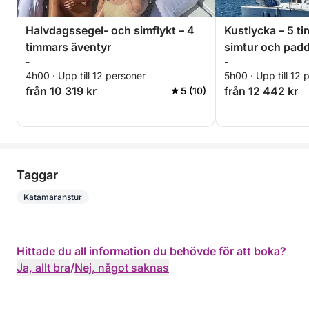
Halvdagssegel- och simflykt – 4
Kustlycka – 5 t
timmars äventyr
simtur och padd
-
-
4h00 · Upp till 12 personer
5h00 · Upp till 12 
från 10 319 kr
från 12 442 kr
5 (10)
Taggar
Katamaranstur
Hittade du all information du behövde för att boka?
Ja, allt bra
/
Nej, något saknas