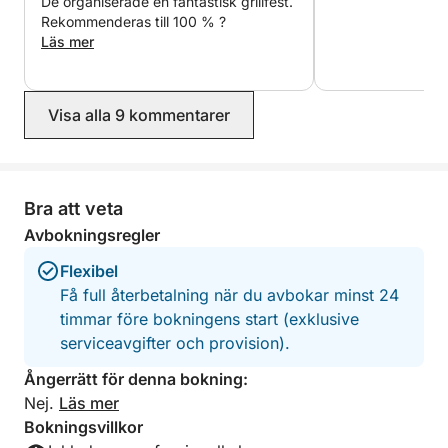
De organiserade en fantastisk grillfest.
Ett idealiskt alternativ för dig som vill njuta av en
Rekommenderas till 100 % ?
heldag till sjöss i fullständig komfort, i en
Läs mer
privilegierad miljö som Estepona.
Visa alla 9 kommentarer
Bra att veta
Avbokningsregler
Flexibel
Få full återbetalning när du avbokar minst 24
timmar före bokningens start (exklusive
serviceavgifter och provision).
Ångerrätt för denna bokning:
Nej.
Läs mer
Bokningsvillkor