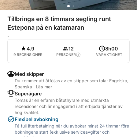
Tillbringa en 8 timmars segling runt
Estepona på en katamaran
-
4.9
12
8h00
9 RECENSIONER
PERSONER
VARAKTIGHET
Med skipper
Du kommer att åtföljas av en skipper som talar Engelska,
Spanska
·
Läs mer
Superägare
Tomas är en erfaren båtuthyrare med utmärkta
recensioner och är engagerad i att erbjuda tjänster av
hög kvalitet.
Flexibel avbokning
Få full återbetalning när du avbokar minst 24 timmar före
bokningens start (exklusive serviceavgifter och