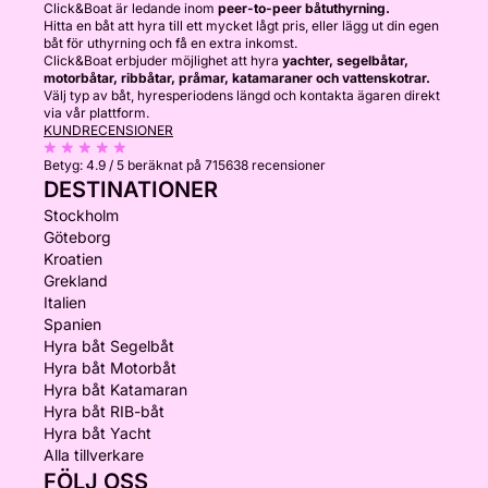
Click&Boat är ledande inom
peer-to-peer båtuthyrning.
Hitta en båt att hyra till ett mycket lågt pris, eller lägg ut din egen
båt för uthyrning och få en extra inkomst.
Click&Boat erbjuder möjlighet att hyra
yachter, segelbåtar,
motorbåtar, ribbåtar, pråmar, katamaraner och vattenskotrar.
Välj typ av båt, hyresperiodens längd och kontakta ägaren direkt
via vår plattform.
KUNDRECENSIONER
Betyg:
4.9 / 5
beräknat på 715638 recensioner
DESTINATIONER
Stockholm
Göteborg
Kroatien
Grekland
Italien
Spanien
Hyra båt Segelbåt
Hyra båt Motorbåt
Hyra båt Katamaran
Hyra båt RIB-båt
Hyra båt Yacht
Alla tillverkare
FÖLJ OSS