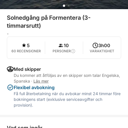
Solnedgång på Formentera (3-
timmarsrutt)
-
5
10
3h00
60 RECENSIONER
PERSONER
VARAKTIGHET
Med skipper
Du kommer att åtföljas av en skipper som talar Engelska,
Spanska
·
Läs mer
Flexibel avbokning
Få full återbetalning när du avbokar minst 24 timmar före
bokningens start (exklusive serviceavgifter och
provision).
Vad som ingår