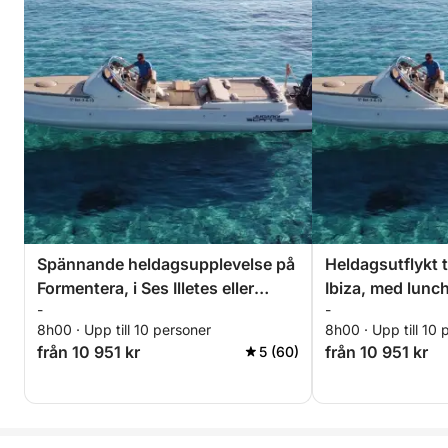
Spännande heldagsupplevelse på
Heldagsutflykt t
Formentera, i Ses Illetes eller
Ibiza, med lunc
-
-
Levante Beach 🏖️☀️🌊
du väljer
8h00 · Upp till 10 personer
8h00 · Upp till 10 
från 10 951 kr
från 10 951 kr
5 (60)