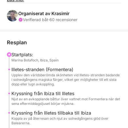
sand.
Organiserat av Krasimir
Vår resa är perfekt tajmad för att anlända i tid för ett
Verifierad båt
·
60 recensioner
uppfriskande dopp i Illetes när solen börjar gå ner
och kastar ett varmt, eteriskt sken över landskapet.
Du får möjlighet att beundra denna fantastiska
Resplan
strand som badar i skymningens mjuka nyanser,
vilket skapar en verkligt romantisk och oförglömlig
Startplats:
Marina Botafoch, Ibiza, Spain
atmosfär. Oavsett om du väljer att ta ett sista dopp i
det stilla varma vattnet, promenera längs stranden
Illetes-stranden (Formentera)
medan färgerna intensifieras, eller bara koppla av på
Upplev den världsberömda skönheten vid Illetes-stranden badande
i solnedgångens magiska färger, vilket ger möjligheter till ett sista
däck med en uppfriskande drink, är Illetes skönhet
dopp eller lugn avkoppling.
vid solnedgången en syn att skåda.
Kryssning från Ibiza till Illetes
Njut av en avkopplande båttur över vattnet mot Formentera när det
Denna 3-timmars tur är utformad för att erbjuda en
sena eftermiddagsljuset börjar mjukna.
lugn och pittoresk flykt. Föreställ dig himlen som
Kryssning från Illetes tillbaka till Ibiza
glöder av orange, rosa och lila nyanser som
Koppla av på återresan och njut av solnedgångens glöd över
reflekteras i det kristallklara vattnet som omger
Balearerna.