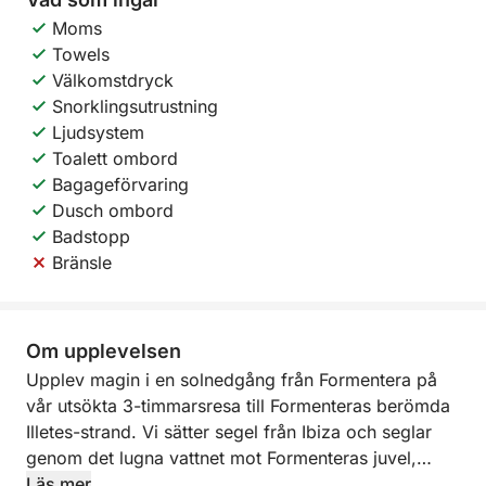
Moms
Towels
Välkomstdryck
Snorklingsutrustning
Ljudsystem
Toalett ombord
Bagageförvaring
Dusch ombord
Badstopp
Bränsle
Om upplevelsen
Upplev magin i en solnedgång från Formentera på
vår utsökta 3-timmarsresa till Formenteras berömda
Illetes-strand. Vi sätter segel från Ibiza och seglar
genom det lugna vattnet mot Formenteras juvel,
känd för sitt fantastiska turkosa hav och sin fina vita
Läs mer