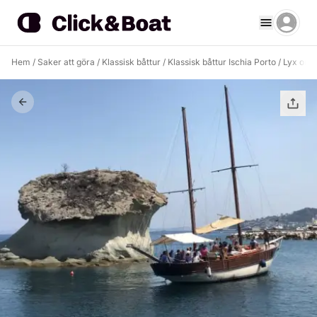
Hem
/
Saker att göra
/
Klassisk båttur
/
Klassisk båttur Ischia Porto
/
Lyx omde