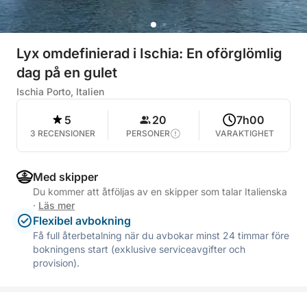
Lyx omdefinierad i Ischia: En oförglömlig
dag på en gulet
Ischia Porto, Italien
5
20
7h00
3 RECENSIONER
PERSONER
VARAKTIGHET
Med skipper
Du kommer att åtföljas av en skipper som talar Italienska
·
Läs mer
Flexibel avbokning
Få full återbetalning när du avbokar minst 24 timmar före
bokningens start (exklusive serviceavgifter och
provision).