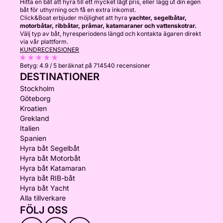
Hitta en båt att hyra till ett mycket lågt pris, eller lägg ut din egen
båt för uthyrning och få en extra inkomst.
Click&Boat erbjuder möjlighet att hyra
yachter, segelbåtar,
motorbåtar, ribbåtar, pråmar, katamaraner och vattenskotrar.
Välj typ av båt, hyresperiodens längd och kontakta ägaren direkt
via vår plattform.
KUNDRECENSIONER
Betyg:
4.9 / 5
beräknat på 714540 recensioner
DESTINATIONER
Stockholm
Göteborg
Kroatien
Grekland
Italien
Spanien
Hyra båt Segelbåt
Hyra båt Motorbåt
Hyra båt Katamaran
Hyra båt RIB-båt
Hyra båt Yacht
Alla tillverkare
FÖLJ OSS