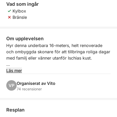
Vad som ingår
Kylbox
Bränsle
Om upplevelsen
Hyr denna underbara 16-meters, helt renoverade
och ombyggda skonare för att tillbringa roliga dagar
med familj eller vänner utanför Ischias kust.
Denna skonare låter dig segla i Neapelbukten och
Läs mer
den vackra ön Procida, och njuta av tystnaden och
stillheten i vikar och sund som endast är tillgängliga
Organiserat av Vito
VP
från sjövägen, allt i en vänlig och professionell
74 recensioner
atmosfär.
Detta fartyg har fyra bekväma hytter och tre badrum
Resplan
för gästerna. Inuti finns det också en rymlig matplats