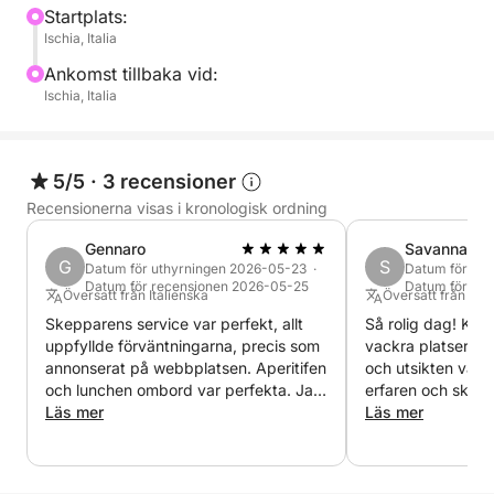
med ett bekvämt matbord och ett fullt utrustat pentry
Startplats:
Ischia, Italia
för matlagning ombord.
Ankomst tillbaka vid:
Utanför finns två stora solplatser i för och akterut,
Ischia, Italia
båda utrustade med kuddar, samt en bekväm
matplats för att njuta av underbara traditionella
måltider utomhus.
5/5
·
3 recensioner
Recensionerna visas i kronologisk ordning
Priset inkluderar besättnings- och bränslekostnader,
Gennaro
Savannah
men exklusive mat och eventuella hamnavgifter.
G
S
Datum för uthyrningen 2026-05-23 ·
Datum för ut
Datum för recensionen 2026-05-25
Datum för re
Översatt från Italienska
Översatt från Eng
Jag ser fram emot att höra från dig på Click&Boat
Skepparens service var perfekt, allt
Så rolig dag! Kapt
för mer information.
uppfyllde förväntningarna, precis som
vackra platser at
annonserat på webbplatsen. Aperitifen
och utsikten var 
och lunchen ombord var perfekta. Jag
erfaren och skepp
rekommenderar det absolut!
Läs mer
Och vår grupp va
Läs mer
måltidsalternative
glada att vi gjord
och espresso - al