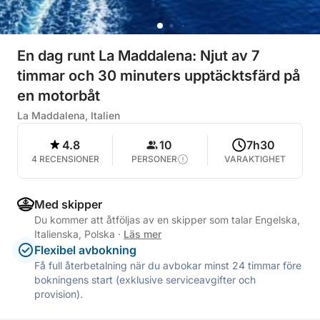
En dag runt La Maddalena: Njut av 7
timmar och 30 minuters upptäcktsfärd på
en motorbåt
La Maddalena, Italien
4.8
10
7h30
4 RECENSIONER
PERSONER
VARAKTIGHET
Med skipper
Du kommer att åtföljas av en skipper som talar Engelska,
Italienska, Polska
·
Läs mer
Flexibel avbokning
Få full återbetalning när du avbokar minst 24 timmar före
bokningens start (exklusive serviceavgifter och
provision).