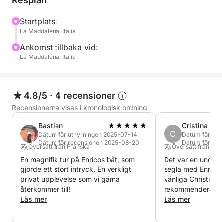
Resplan
Startplats:
La Maddalena, Italia
Ankomst tillbaka vid:
La Maddalena, Italia
4.8/5
·
4 recensioner
Recensionerna visas i kronologisk ordning
Bastien
Cristina
C
Datum för uthyrningen 2025-07-14 ·
Datum för ut
Datum för recensionen 2025-08-20
Datum för re
Översatt från Franska
Översatt från pt-
En magnifik tur på Enricos båt, som
Det var en underb
gjorde ett stort intryck. En verkligt
segla med Enrico
privat upplevelse som vi gärna
vänliga Christian
återkommer till!
rekommenderar de
Läs mer
Läs mer