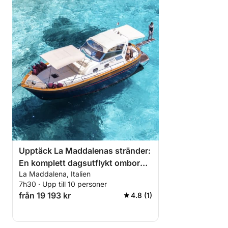
Upptäck La Maddalenas stränder:
En komplett dagsutflykt ombord
La Maddalena, Italien
på en motorbåt
7h30 · Upp till 10 personer
från 19 193 kr
4.8 (1)