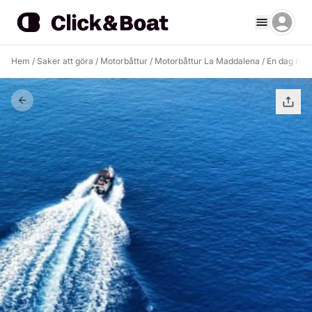
Hem
/
Saker att göra
/
Motorbåttur
/
Motorbåttur La Maddalena
/
En dag runt