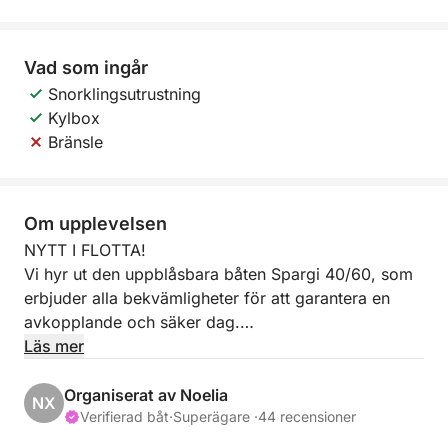
Vad som ingår
Snorklingsutrustning
Kylbox
Bränsle
Om upplevelsen
NYTT I FLOTTA!
Vi hyr ut den uppblåsbara båten Spargi 40/60, som
erbjuder alla bekvämligheter för att garantera en
avkopplande och säker dag.
Båten är utrustad med:
Läs mer
- Markis för solskydd
- Sötvattendusch
Organiserat av Noelia
NX
- All säkerhetsutrustning
Verifierad båt
·
Superägare ·
44 recensioner