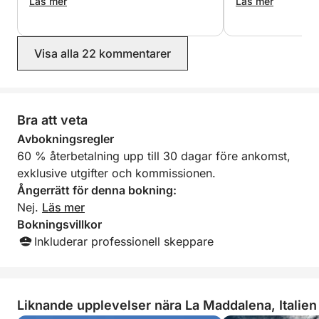
vara en 2025:a. Personen som mötte
Läs mer
sa åt oss att vara
Läs mer
oss var mycket hjälpsam och vänlig
när bokningen inte
och jag rekommenderar honom starkt.
Bensinen mätte in
Han var exceptionellt uppmärksam
hade spenderat o
Visa alla 22 kommentarer
och omtänksam om vår säkerhet och
oss, när vi hade s
njutning.
chatten att det sk
euro! Stränderna
servicen var hems
igen men inte me
Bra att veta
skulle vara värt a
Avbokningsregler
med ett annat för
60 % återbetalning upp till 30 dagar före ankomst,
exklusive utgifter och kommissionen.
Ångerrätt för denna bokning:
Nej.
Läs mer
Bokningsvillkor
Inkluderar professionell skeppare
Liknande upplevelser nära La Maddalena, Italien