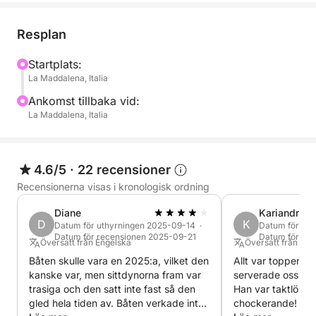
Båten är utrustad med en Suzuki 40/60 hk
utombordsmotor, perfekt för dem utan båtkörkort.
Resplan
Bränslekostnader ingår inte i hyrespriset.
Startplats:
La Maddalena, Italia
Njut av en dag med avkoppling och nöje på den
uppblåsbara båten Spargi 40/60 i den underbara La
Ankomst tillbaka vid:
Maddalena-arkipelagen!
La Maddalena, Italia
4.6/5
·
22 recensioner
Recensionerna visas i kronologisk ordning
Diane
Kariandry
D
K
Datum för uthyrningen 2025-09-14 ·
Datum för ut
Datum för recensionen 2025-09-21
Datum för re
Översatt från Engelska
Översatt från Sp
Båten skulle vara en 2025:a, vilket den
Allt var toppen! 
kanske var, men sittdynorna fram var
serverade oss ver
trasiga och den satt inte fast så den
Han var taktlös, 
gled hela tiden av. Båten verkade inte
chockerande! En 