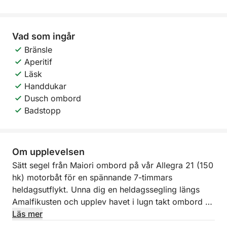
Vad som ingår
Bränsle
Aperitif
Läsk
Handdukar
Dusch ombord
Badstopp
Om upplevelsen
Sätt segel från Maiori ombord på vår Allegra 21 (150
hk) motorbåt för en spännande 7-timmars
heldagsutflykt. Unna dig en heldagssegling längs
Amalfikusten och upplev havet i lugn takt ombord på
en Allegra 21. Denna tur är utformad för dig som vill
Läs mer
utforska kusten i sin helhet och kombinera