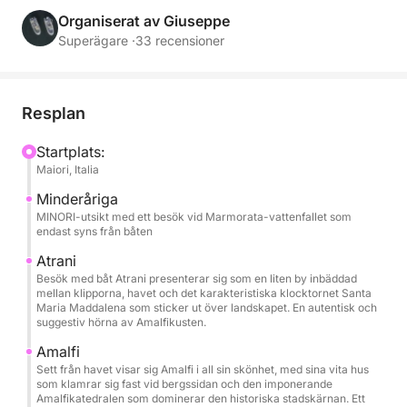
panoramautsikt över navigering, uppfriskande dopp
Organiserat av Giuseppe
och stunder av ren avkoppling.
Superägare ·
33 recensioner
Under dagen seglar du längs en av Medelhavets
mest ikoniska kustlinjer och beundrar Amalfi,
Resplan
Praiano och Positano från havet med deras branta
klippor och unika färger. Badstoppen låter dig
Startplats:
Maiori, Italia
simma i kristallklart vatten och njuta av havet borta
från folkmassorna, medan du ombord kan koppla av
Minderåriga
på de bekväma soldäcken och i skuggan av
MINORI-utsikt med ett besök vid Marmorata-vattenfallet som
endast syns från båten
markisen under dagens varmaste timmar.
Atrani
Besök med båt Atrani presenterar sig som en liten by inbäddad
Båten erbjuder alla bekvämligheter som behövs för
mellan klipporna, havet och det karakteristiska klocktornet Santa
en perfekt dag: ett stort soldäck, sötvattendusch,
Maria Maddalena som sticker ut över landskapet. En autentisk och
suggestiv hörna av Amalfikusten.
Bluetooth-stereo, USB-portar, ombordstigningsstege
och kylskåp. Den rymmer upp till 6 personer, vilket
Amalfi
gör den idealisk för familjer och grupper av vänner.
Sett från havet visar sig Amalfi i all sin skönhet, med sina vita hus
som klamrar sig fast vid bergssidan och den imponerande
Amalfikatedralen som dominerar den historiska stadskärnan. Ett