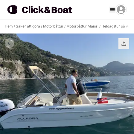
Hem
/
Saker att göra
/
Motorbåttur
/
Motorbåttur Maiori
/
Heldagstur på Amal