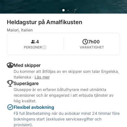
Heldagstur på Amalfikusten
Maiori, Italien
4
7h00
PERSONER
VARAKTIGHET
Med skipper
Du kommer att åtföljas av en skipper som talar Engelska,
Italienska
·
Läs mer
Superägare
Giuseppe är en erfaren båtuthyrare med utmärkta
recensioner och är engagerad i att erbjuda tjänster av
hög kvalitet.
Flexibel avbokning
Få full återbetalning när du avbokar minst 24 timmar före
bokningens start (exklusive serviceavgifter och
provision).