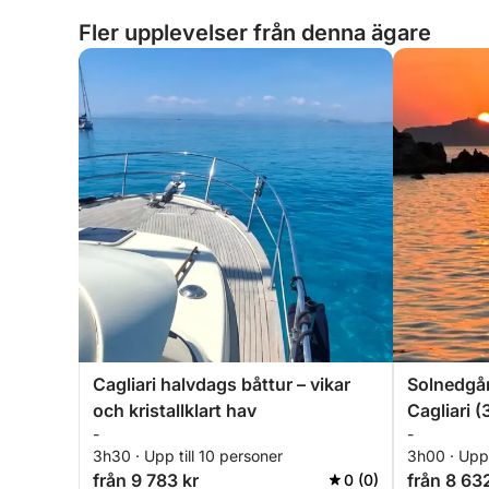
Fler upplevelser från denna ägare
Cagliari halvdags båttur – vikar
Solnedgån
och kristallklart hav
Cagliari (
-
-
avkopplin
3h30 · Upp till 10 personer
3h00 · Upp 
från 9 783 kr
från 8 63
0 (0)