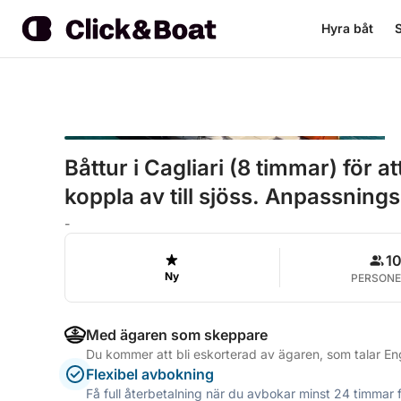
Hyra båt
S
Båttur i Cagliari (8 timmar) för 
koppla av till sjöss. Anpassnings
-
1
Ny
PERSONE
Med ägaren som skeppare
Du kommer att bli eskorterad av ägaren, som talar Eng
Flexibel avbokning
Få full återbetalning när du avbokar minst 24 timmar 