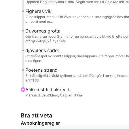
Upptäck Cagliaris vildare sida. Segla med oss till Cala Mosca-bukt
En perfekt upplevelse för par, familjer och gruppe
Figheras vik
total avkoppling, med möjlighet att göra dagen ä
Vilda klippor med utsikt över havet och en smaragdgrön havsbo
ombord med oss.
Duvornas grotta
Gör kameran redo! Stanna för en panoramautsikt vid Grotta dei
oförglömliga blå nyanser.
djävulens sadel
Ett skådespel av branta klippor, där klippans vita färger möter
dina ögon.
Poetens strand
En oändlig vidsträckt gyllene sand som övergår i turkos, inrama
andfådd.
Ankomst tillbaka vid:
Marina di Sant'Elmo, Cagliari, Italia
Bra att veta
Avbokningsregler