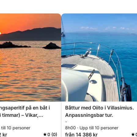
gsaperitif på en båt i
Båttur med Oiito i Villasimius.
3 timmar) – Vikar,
Anpassningsbar tur.
-
g och drinkar
till 10 personer
8h00 · Upp till 10 personer
2 kr
från 14 386 kr
0 (0)