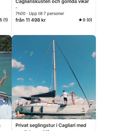
Cagliariskusten och gömda vikar
-
7h00 · Upp till 7 personer
från 11 498 kr
5 (1)
0 (0)
s
Privat seglingstur i Cagliari med