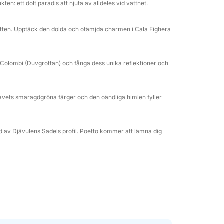
en: ett dolt paradis att njuta av alldeles vid vattnet.
r av vänner som vill uppleva Cagliaris hav i
nnu mer unik.
tten. Upptäck den dolda och otämjda charmen i Cala Fighera
 Colombi (Duvgrottan) och fånga dess unika reflektioner och
 havets smaragdgröna färger och den oändliga himlen fyller
d av Djävulens Sadels profil. Poetto kommer att lämna dig