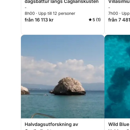
dagsbåttur längs Cagliariskusten
Villasimiu
-
-
kristallkl
8h00 · Upp till 12 personer
7h00 · Upp 
från 16 113 kr
från 7 481
5 (1)
Halvdagsutforskning av
Wild Blue 