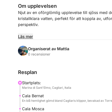
Om upplevelsen
Njut av en oförglömlig upplevelse till sjöss med d
kristallklara vatten, perfekt för att koppla av, utf
perspektiv.
Med avgång från Marina Sant'Elmo seglar du längs
Läs mer
och upptäcker gömda vikar, turkost vatten och h
planerade under dagen, perfekt för simning, snor
Organiserat av Mattia
folkmassorna.
0 recensioner
Ombord får du maximal komfort med: läsk ingår, e
Resplan
snacks.
Startplats:
På begäran kan lunch också ordnas ombord för a
Marina di Sant'Elmo, Cagliari, Italia
kan också beställa cocktails, och om du föredrar
Cala Bernat
cocktail.
En blå hemlighet gömd bland Cagliaris klippor, bevakad av Torre 
Husdjur är välkomna ombord, så att du kan dela 
Cala Mosca