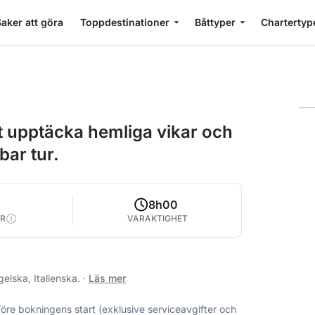
aker att göra
Toppdestinationer
Båttyper
Chartertyp
att upptäcka hemliga vikar och
bar tur.
0
8h00
R
VARAKTIGHET
elska, Italienska.
·
Läs mer
före bokningens start (exklusive serviceavgifter och