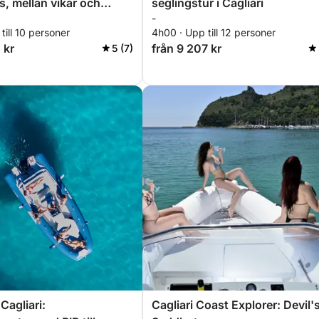
s, mellan vikar och
seglingstur i Cagliari
-
art hav
till 10 personer
4h00 · Upp till 12 personer
 kr
från 9 207 kr
5 (7)
Cagliari:
Cagliari Coast Explorer: Devil'