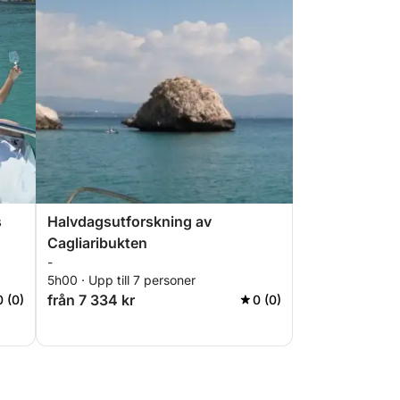
s
Halvdagsutforskning av
Cagliaribukten
-
5h00 · Upp till 7 personer
från 7 334 kr
0 (0)
0 (0)