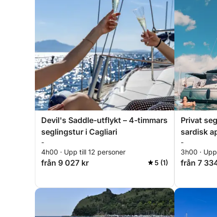
Devil's Saddle-utflykt – 4-timmars
Privat seg
seglingstur i Cagliari
sardisk ap
-
-
4h00 · Upp till 12 personer
3h00 · Upp 
från 9 027 kr
från 7 33
5 (1)