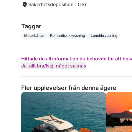
Säkerhetsdeposition : 0 kr
Taggar
Motorbåttur
Romantisk kryssning
Lunchkryssning
Hittade du all information du behövde för att bok
Ja, allt bra
/
Nej, något saknas
Fler upplevelser från denna ägare