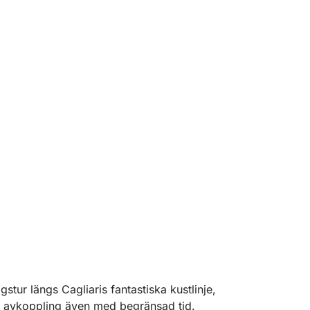
tur längs Cagliaris fantastiska kustlinje,
dig avkoppling även med begränsad tid.