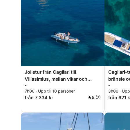
Jolletur från Cagliari till
Cagliari-t
Villasimius, mellan vikar och
bränsle o
-
-
kristallklart hav
7h00 · Upp till 10 personer
3h00 · Upp 
från 7 334 kr
från 621 k
5 (7)