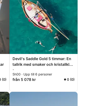
Devil's Saddle Gold 5 timmar: En
ar
tallrik med smaker och kristallklart
-
hav
5h00 · Upp till 6 personer
från 5 078 kr
0 (0)
0 (0)