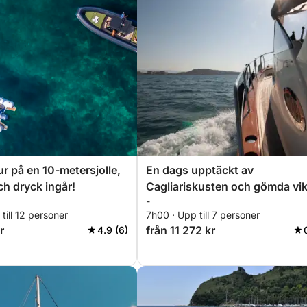
ur på en 10-metersjolle,
En dags upptäckt av
ch dryck ingår!
Cagliariskusten och gömda vik
-
till 12 personer
7h00 · Upp till 7 personer
r
från 11 272 kr
4.9 (6)