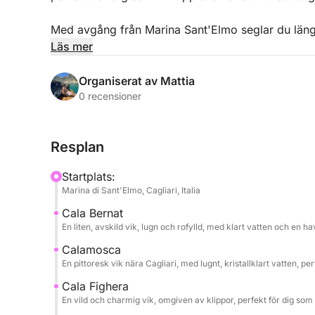
Med avgång från Marina Sant'Elmo seglar du längs
vikarna, mitt i turkost vatten och hisnande vyer. T
Läs mer
simning, avkoppling och snorkling i orörda naturli
Organiserat av Mattia
Ombord kan du njuta av stunder av ren avkopplin
0 recensioner
inkluderade.
Resplan
På begäran kan lunch också ordnas ombord, vilke
Startplats:
Husdjur är välkomna ombord, så att du kan dela 
Marina di Sant'Elmo, Cagliari, Italia
Cala Bernat
En perfekt upplevelse för par, familjer eller grup
En liten, avskild vik, lugn och rofylld, med klart vatten och en h
på ett enkelt, avkopplande och autentiskt sätt.
Calamosca
En pittoresk vik nära Cagliari, med lugnt, kristallklart vatten, pe
Cala Fighera
En vild och charmig vik, omgiven av klippor, perfekt för dig som