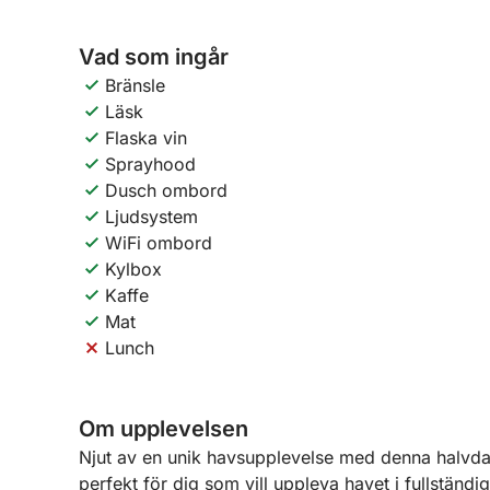
Vad som ingår
Bränsle
Läsk
Flaska vin
Sprayhood
Dusch ombord
Ljudsystem
WiFi ombord
Kylbox
Kaffe
Mat
Lunch
Om upplevelsen
Njut av en unik havsupplevelse med denna halvdags
perfekt för dig som vill uppleva havet i fullstän