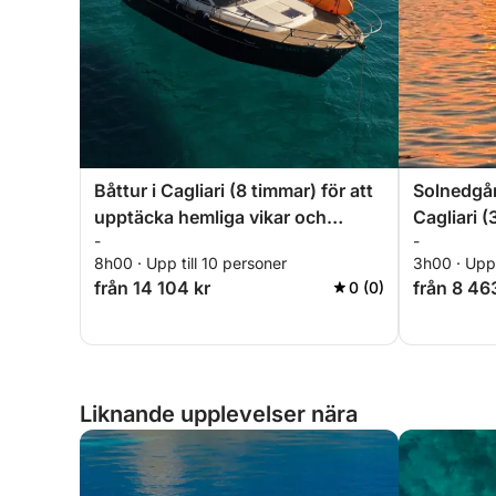
Båttur i Cagliari (8 timmar) för att
Solnedgån
upptäcka hemliga vikar och
Cagliari (
-
-
koppla av till sjöss.
avkopplin
8h00 · Upp till 10 personer
3h00 · Upp 
Anpassningsbar tur.
från 14 104 kr
från 8 46
0 (0)
Liknande upplevelser nära