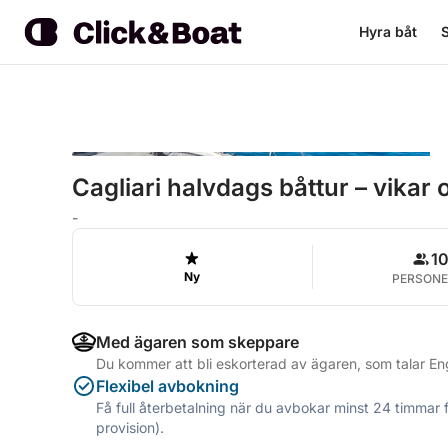
Hyra båt
S
Cagliari halvdags båttur – vikar o
-
1
Ny
PERSONE
Med ägaren som skeppare
Du kommer att bli eskorterad av ägaren, som talar Eng
Flexibel avbokning
Få full återbetalning när du avbokar minst 24 timmar 
provision).