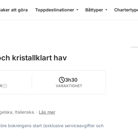
aker att göra
Toppdestinationer
Båttyper
Chartertyp
ch kristallklart hav
0
3h30
R
VARAKTIGHET
elska, Italienska.
·
Läs mer
före bokningens start (exklusive serviceavgifter och