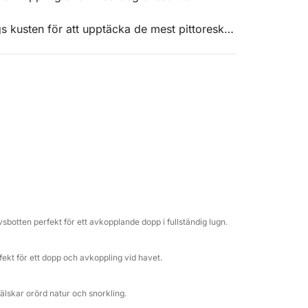
 kusten för att upptäcka de mest pittoreska
uren inkluderar flera badstopp, perfekt för
ga miljöer.
g med läsk, en flaska vin och snacks
t gör upplevelsen ännu mer komplett.
denna upplevelse med din fyrbenta vän.
per av vänner som vill upptäcka Cagliaris hav
avsbotten perfekt för ett avkopplande dopp i fullständig lugn.
rfekt för ett dopp och avkoppling vid havet.
 älskar orörd natur och snorkling.