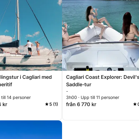
lingstur i Cagliari med
Cagliari Coast Explorer: Devil'
eritif
Saddle-tur
-
till 14 personer
3h00 · Upp till 11 personer
4 kr
från 6 770 kr
5 (1)