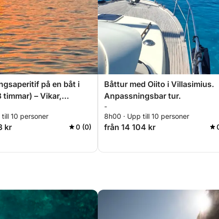
gsaperitif på en båt i
Båttur med Oiito i Villasimius.
3 timmar) – Vikar,
Anpassningsbar tur.
-
g och drinkar
till 10 personer
8h00 · Upp till 10 personer
3 kr
från 14 104 kr
0 (0)