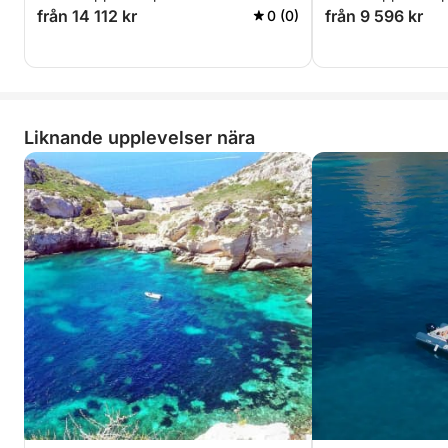
Anpassningsbar tur.
från 14 112 kr
från 9 596 kr
0 (0)
Liknande upplevelser nära