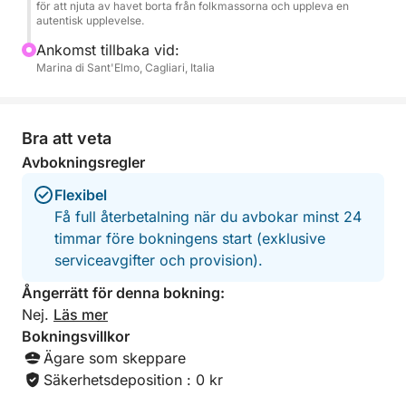
vän.
för att njuta av havet borta från folkmassorna och uppleva en
autentisk upplevelse.
När solen går ner vid horisonten kan du koppla av
Ankomst tillbaka vid:
Marina di Sant'Elmo, Cagliari, Italia
ombord och njuta av de unika färgerna och den
magiska atmosfären, perfekt för par, vänner eller
små grupper.
Bra att veta
Avbokningsregler
Flexibel
Få full återbetalning när du avbokar minst 24
timmar före bokningens start (exklusive
serviceavgifter och provision).
Ångerrätt för denna bokning:
Nej.
Läs mer
Bokningsvillkor
Ägare som skeppare
Säkerhetsdeposition : 0 kr