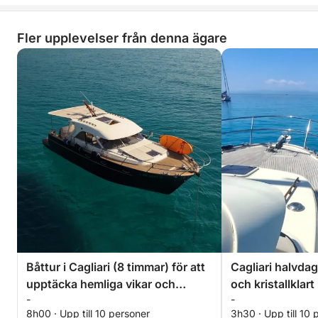
Fler upplevelser från denna ägare
Båttur i Cagliari (8 timmar) för att
Cagliari halvdag
upptäcka hemliga vikar och
och kristallklart
-
-
koppla av till sjöss.
8h00 · Upp till 10 personer
3h30 · Upp till 10 