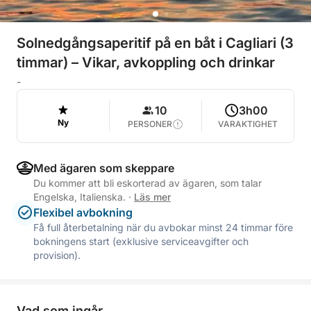
Solnedgångsaperitif på en båt i Cagliari (3
timmar) – Vikar, avkoppling och drinkar
-
10
3h00
Ny
PERSONER
VARAKTIGHET
Med ägaren som skeppare
Du kommer att bli eskorterad av ägaren, som talar
Engelska, Italienska.
·
Läs mer
Flexibel avbokning
Få full återbetalning när du avbokar minst 24 timmar före
bokningens start (exklusive serviceavgifter och
provision).
Vad som ingår