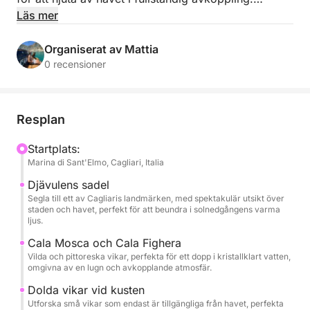
Läs mer
Med avgång från Marina Sant'Elmo seglar du förbi
några av områdets vackraste vikar, som Cala
Organiserat av Mattia
Mosca, Cala Bernat och Cala Fighera, omgivna av
0 recensioner
kristallklart vatten och hisnande utsikter. Turen
inkluderar badpauser, perfekt för att koppla av och
njuta av havet i en lugn och förtrollande atmosfär.
Resplan
En komplett aperitif väntar dig ombord, inklusive en
Startplats:
Marina di Sant'Elmo, Cagliari, Italia
flaska vin eller prosecco, läsk, snacks och typiska
lokala produkter på begäran.
Djävulens sadel
Segla till ett av Cagliaris landmärken, med spektakulär utsikt över
staden och havet, perfekt för att beundra i solnedgångens varma
Du kan också anpassa upplevelsen med drycker
ljus.
eller specifika önskemål, vilket gör ögonblicket ännu
Cala Mosca och Cala Fighera
mer speciellt.
Vilda och pittoreska vikar, perfekta för ett dopp i kristallklart vatten,
omgivna av en lugn och avkopplande atmosfär.
Husdjur är välkomna ombord, så att du kan dela
Dolda vikar vid kusten
denna oförglömliga solnedgång med din fyrbenta
Utforska små vikar som endast är tillgängliga från havet, perfekta