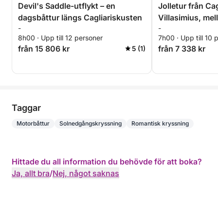
Devil's Saddle-utflykt – en
Jolletur från Cagl
dagsbåttur längs Cagliariskusten
Villasimius, mel
-
-
kristallklart hav
8h00 · Upp till 12 personer
7h00 · Upp till 10 
från 15 806 kr
från 7 338 kr
5 (1)
Taggar
Motorbåttur
Solnedgångskryssning
Romantisk kryssning
Hittade du all information du behövde för att boka?
Ja, allt bra
/
Nej, något saknas