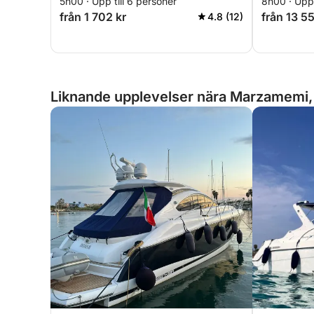
5h00 · Upp till 6 personer
8h00 · Upp 
från 1 702 kr
från 13 5
4.8 (12)
Liknande upplevelser nära Marzamemi, 