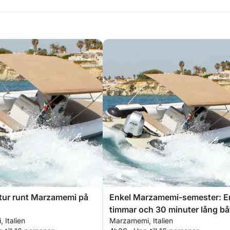
ttur runt Marzamemi på
Enkel Marzamemi-semester: E
timmar och 30 minuter lång bå
 Italien
Marzamemi, Italien
med motorbåt