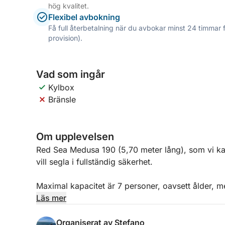
hög kvalitet.
Flexibel avbokning
Få full återbetalning när du avbokar minst 24 timmar 
provision).
Vad som ingår
Kylbox
Bränsle
Om upplevelsen
Red Sea Medusa 190 (5,70 meter lång), som vi kal
vill segla i fullständig säkerhet.
Maximal kapacitet är 7 personer, oavsett ålder, 
undvika trånga förhållanden.
Läs mer
Med ett stort soldäck i fören, en bekväm styrpla
Organiserat av Stefano