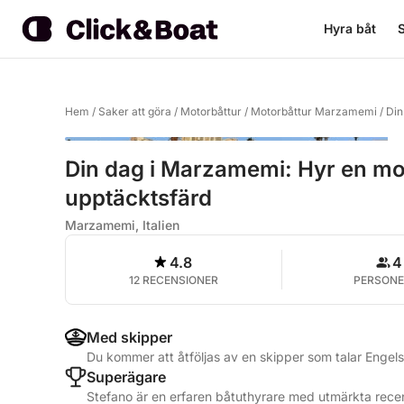
Hyra båt
S
Hem
/
Saker att göra
/
Motorbåttur
/
Motorbåttur Marzamemi
/
Din
Din dag i Marzamemi: Hyr en mo
upptäcktsfärd
Marzamemi, Italien
4.8
4
12 RECENSIONER
PERSONE
Med skipper
Du kommer att åtföljas av en skipper som talar Engels
Superägare
Stefano är en erfaren båtuthyrare med utmärkta recen