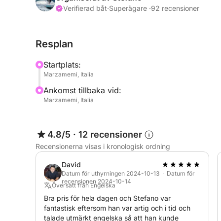
lätt att hantera.
Verifierad båt
·
Superägare ·
92 recensioner
Denna båt är utrustad med en mycket pålitlig Y
Resplan
kan köras utan båtkörkort. Den har extremt låg brä
planing på låga varvtal) och utmärkt prestanda, 
Startplats:
Marzamemi, Italia
Båten är utrustad med följande tillbehör:
Ankomst tillbaka vid:
– 1 Bluetooth-stereoradio
Marzamemi, Italia
– 1 markis i rostfritt stål
– 1 sötvattendusch
– 1 akterstege
4.8/5
·
12 recensioner
– 1 länspump
Recensionerna visas i kronologisk ordning
– 1 signalhorn
– 1 4 kg paraplyankare med 25 meter lina
David
– 2 röda handfacklor
Datum för uthyrningen 2024-10-13 · Datum för
recensionen 2024-10-14
– 1 orange flytande röksignal
Översatt från Engelska
– 1 1 kg godkänd brandsläckare
Bra pris för hela dagen och Stefano var
fantastisk eftersom han var artig och i tid och
– 1 orange flytlina
talade utmärkt engelska så att han kunde