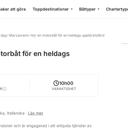
aker att göra
Toppdestinationer
Båttyper
Chartertyp
 dag i Marzamemi: Hyr en motorbåt för en heldags upptäcktsfärd
torbåt för en heldags
10h00
R
VARAKTIGHET
ka, Italienska
·
Läs mer
sioner och är engagerad i att erbjuda tjänster av