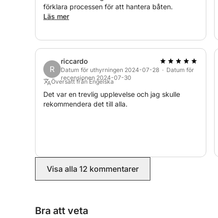
– 1 livboj
förklara processen för att hantera båten.
– 1 italiensk handelsflagga
Läs mer
Extra utgifter:
- Skeppare (inklusive utflykter) 25 €/timme
- Bränsle efter förbrukning
riccardo
R
- Snorkelutrustning 10 €/dag
Datum för uthyrningen 2024-07-28 · Datum för
recensionen 2024-07-30
- Utrustning för fiskespö 30 €/dag
Översatt från Engelska
Det var en trevlig upplevelse och jag skulle
rekommendera det till alla.
Depositionen betalas vid ombordstigning med kred
skeppare är närvarande ombord.
Vi ser fram emot att träffa dig på Click&Boat!
Visa alla 12 kommentarer
Bra att veta