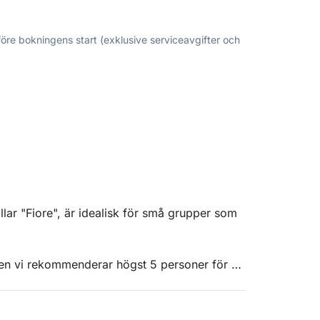
före bokningens start (exklusive serviceavgifter och
lar "Fiore", är idealisk för små grupper som
men vi rekommenderar högst 5 personer för att
ts och en akterbänk är den rymlig, bekväm och