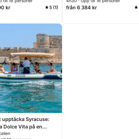
 till 16 personer
4h30 · Upp till 16 personer
90 kr
från 6 384 kr
5 (1)
t upptäcka Syracuse:
 Dolce Vita på en
talien