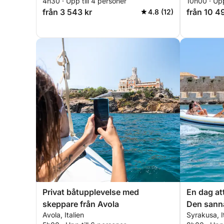
4h30 · Upp till 4 personer
10h00 · Upp
från 3 543 kr
från 10 4
4.8 (12)
Privat båtupplevelse med
En dag at
skeppare från Avola
Den sanna
Avola, Italien
Syrakusa, I
motorbåt