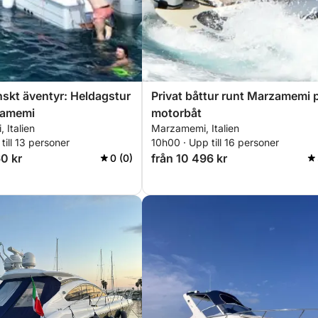
anskt äventyr: Heldagstur
Privat båttur runt Marzamemi 
zamemi
motorbåt
 Italien
Marzamemi, Italien
till 13 personer
10h00 · Upp till 16 personer
60 kr
från 10 496 kr
0 (0)