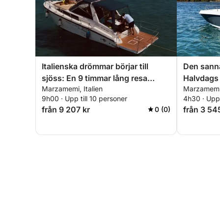
Italienska drömmar börjar till
Den sanna
sjöss: En 9 timmar lång resa
Halvdags
Marzamemi, Italien
Marzamemi,
genom hjärtat av Marzamemi
9h00 · Upp till 10 personer
4h30 · Upp 
från 9 207 kr
från 3 54
0 (0)