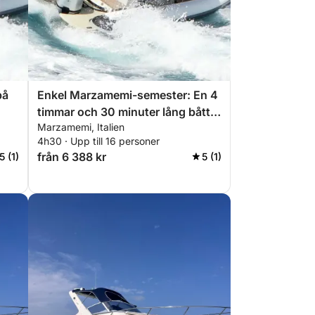
på
Enkel Marzamemi-semester: En 4
timmar och 30 minuter lång båttur
Marzamemi, Italien
med motorbåt
4h30 · Upp till 16 personer
från 6 388 kr
5 (1)
5 (1)