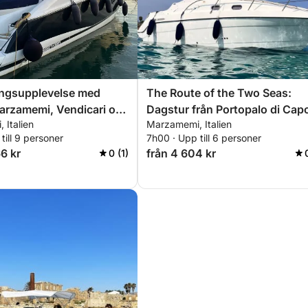
ngsupplevelse med
The Route of the Two Seas:
arzamemi, Vendicari och
Dagstur från Portopalo di Cap
 Italien
Marzamemi, Italien
g över det sicilianska
Passero
till 9 personer
7h00 · Upp till 6 personer
6 kr
från 4 604 kr
0 (1)