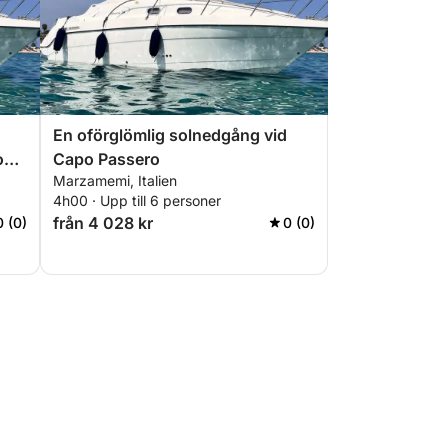
En oförglömlig solnedgång vid
o
Capo Passero
Marzamemi, Italien
4h00 · Upp till 6 personer
från 4 028 kr
0 (0)
0 (0)