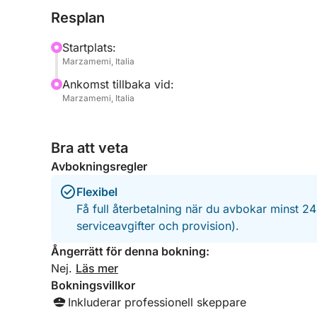
15:00, återkomst kl. 19:00
Resplan
För mer information, kontakta mig på Click&Boat!
Startplats:
SOLNEDGÅNGSAPERITIF 300 € PER PAR EXKLUS
Marzamemi, Italia
Båttur med stopp under Tafuri-slottet, aperitif/m
Ankomst tillbaka vid:
Marzamemi, Italia
**KAPTEN, SKIPPER OCH BRÄNSLE INGÅR I PRI
Avgång kl. 19:30, återkomst kl. 22:00
Bra att veta
Avbokningsregler
Flexibel
Få full återbetalning när du avbokar minst 2
serviceavgifter och provision).
Ångerrätt för denna bokning:
Nej.
Läs mer
Bokningsvillkor
Inkluderar professionell skeppare