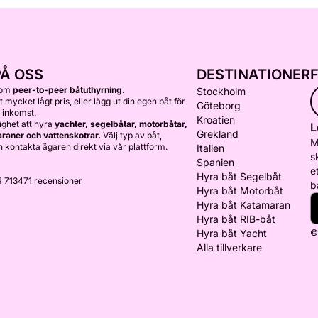
PÅ OSS
DESTINATIONER
nom
peer-to-peer båtuthyrning.
Stockholm
ett mycket lågt pris, eller lägg ut din egen båt för
Göteborg
 inkomst.
Kroatien
ighet att hyra
yachter, segelbåtar, motorbåtar,
L
Grekland
araner och vattenskotrar.
Välj typ av båt,
M
 kontakta ägaren direkt via vår plattform.
Italien
s
Spanien
e
Hyra båt Segelbåt
å 713471 recensioner
b
Hyra båt Motorbåt
Hyra båt Katamaran
Hyra båt RIB-båt
Hyra båt Yacht
©
Alla tillverkare