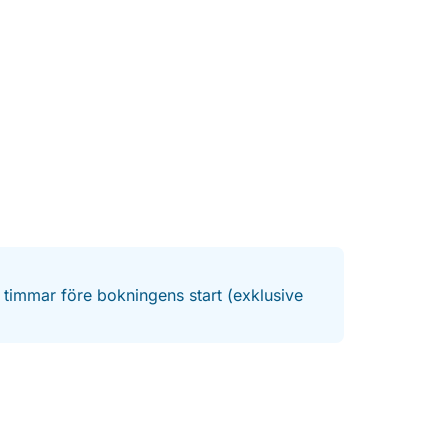
IVT:
iddag + råa skaldjur med livesaxofonmusik.
SET**
4 timmar före bokningens start (exklusive