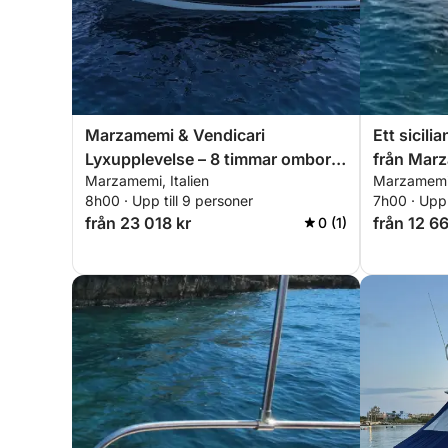
Marzamemi & Vendicari
Ett sicili
Lyxupplevelse – 8 timmar ombord
från Mar
Marzamemi, Italien
Marzamemi,
på Sunseeker Portofino 47
8h00 · Upp till 9 personer
7h00 · Upp 
från 23 018 kr
från 12 6
0 (1)