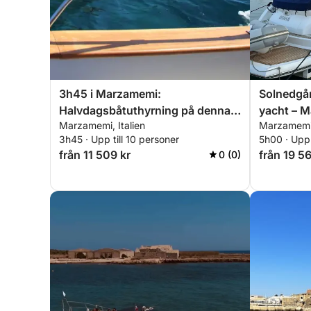
3h45 i Marzamemi:
Solnedgå
Halvdagsbåtuthyrning på denna
yacht – M
Marzamemi, Italien
Marzamemi,
Gozzo Gozzo
solnedgån
3h45 · Upp till 10 personer
5h00 · Upp 
havet
från 11 509 kr
från 19 56
0 (0)