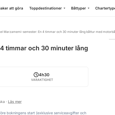
aker att göra
Toppdestinationer
Båttyper
Chartertyp
el Marzamemi-semester: En 4 timmar och 30 minuter lång båttur med motorbå
4 timmar och 30 minuter lång
4h30
VARAKTIGHET
nska
·
Läs mer
före bokningens start (exklusive serviceavgifter och