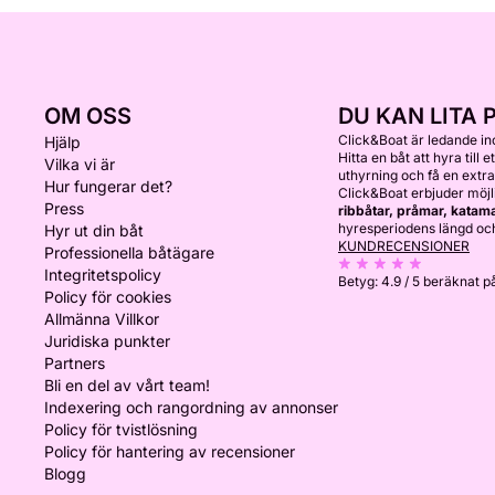
OM OSS
DU KAN LITA 
Click&Boat är ledande i
Hjälp
Hitta en båt att hyra till 
Vilka vi är
uthyrning och få en extra
Hur fungerar det?
Click&Boat erbjuder möjl
Press
ribbåtar, pråmar, katam
hyresperiodens längd och
Hyr ut din båt
KUNDRECENSIONER
Professionella båtägare
Integritetspolicy
Betyg:
4.9 / 5
beräknat p
Policy för cookies
Allmänna Villkor
Juridiska punkter
Partners
Bli en del av vårt team!
Indexering och rangordning av annonser
Policy för tvistlösning
Policy för hantering av recensioner
Blogg