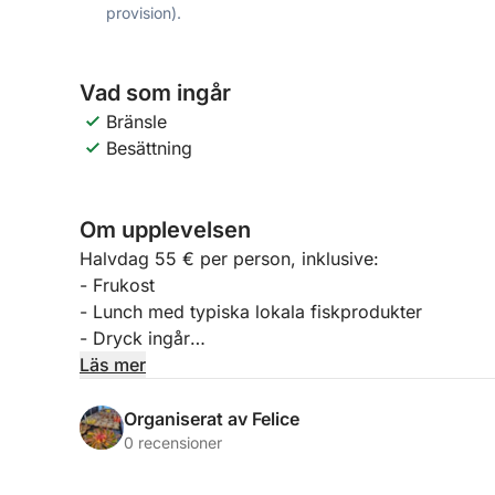
provision).
Vad som ingår
Bränsle
Besättning
Om upplevelsen
Halvdag 55 € per person, inklusive:
- Frukost
- Lunch med typiska lokala fiskprodukter
- Dryck ingår
- Säsongens frukt
Läs mer
- Efterrätt
Organiserat av Felice
Avgång:
0 recensioner
9:00, återkomst kl. 13:00