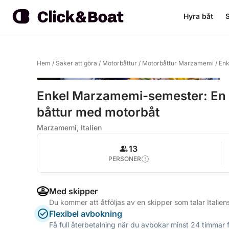
Hyra båt
S
Hem
/
Saker att göra
/
Motorbåttur
/
Motorbåttur Marzamemi
/
Enk
Enkel Marzamemi-semester: En 
båttur med motorbåt
Marzamemi, Italien
13
PERSONER
Med skipper
Du kommer att åtföljas av en skipper som talar Italie
Flexibel avbokning
Få full återbetalning när du avbokar minst 24 timmar 