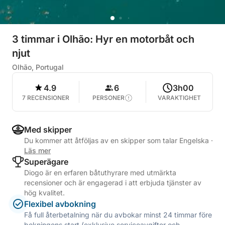
3 timmar i Olhão: Hyr en motorbåt och
njut
Olhão, Portugal
4.9
6
3h00
7 RECENSIONER
PERSONER
VARAKTIGHET
Med skipper
Du kommer att åtföljas av en skipper som talar Engelska
·
Läs mer
Superägare
Diogo är en erfaren båtuthyrare med utmärkta
recensioner och är engagerad i att erbjuda tjänster av
hög kvalitet.
Flexibel avbokning
Få full återbetalning när du avbokar minst 24 timmar före
bokningens start (exklusive serviceavgifter och