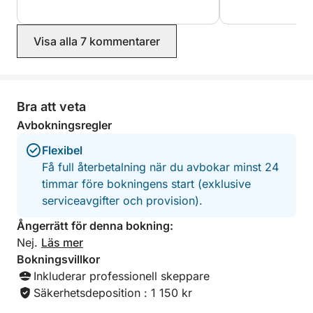
charmig. Vi skulle definitivt åka med
vägledning är ovä
honom igen.
starkt rekommend
Visa alla 7 kommentarer
Bra att veta
Avbokningsregler
Flexibel
Få full återbetalning när du avbokar minst 24
timmar före bokningens start (exklusive
serviceavgifter och provision).
Ångerrätt för denna bokning:
Nej.
Läs mer
Bokningsvillkor
Inkluderar professionell skeppare
Säkerhetsdeposition : 1 150 kr