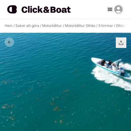
Hem
/
Saker att göra
/
Motorbåttur
/
Motorbåttur Olhão
/
3 timmar i Olhão: H