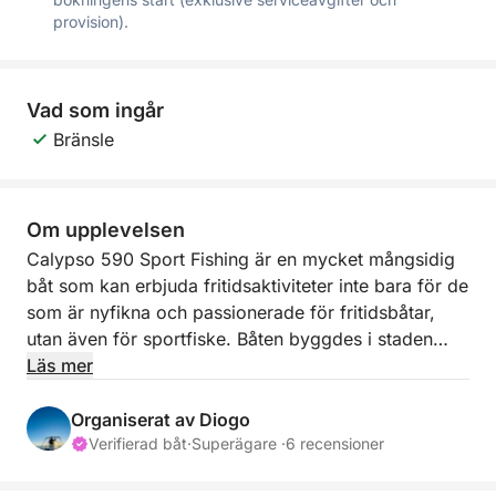
provision).
Vad som ingår
Bränsle
Om upplevelsen
Calypso 590 Sport Fishing är en mycket mångsidig
båt som kan erbjuda fritidsaktiviteter inte bara för de
som är nyfikna och passionerade för fritidsbåtar,
utan även för sportfiske. Båten byggdes i staden
Fuzeta år 2000 och var en succé på den tiden, med
Läs mer
hundratals sålda enheter. Båten totalrenoverades
under 2023 och har för närvarande alla nödvändiga
Organiserat av Diogo
förutsättningar för att ge komfort, roliga stunder och
Verifierad båt
·
Superägare ·
6 recensioner
ren avkoppling till alla besättningsmedlemmar i en