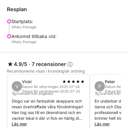
familje- eller vänskapsmiljö.
Resplan
Startplats:
Olhão, Portugal
Ankomst tillbaka vid:
Olhão, Portugal
4.9/5
·
7 recensioner
Recensionerna visas i kronologisk ordning
Vicki
Peter
V
P
Datum för uthyrningen 2025-07-24 ·
Datum för ut
Datum för recensionen 2025-07-25
Datum för re
Översatt från Engelska
Översatt från Eng
Diogo var en fantastisk skeppare och
En underbar dag 
resan överträffade våra förväntningar!
öarna och Diogo 
Han tog oss till en ökenstrand och en
professionell vän
vacker lokal ö där vi fick en härlig öl
brinner helt klart 
och glass. Diogo var kunnig, artig och
Läs mer
närområde och ha
Läs mer