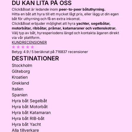
DU KAN LITA PÅ OSS
Click&Boat är ledande inom
peer-to-peer båtuthyrning.
Hitta en båt att hyra till ett mycket lågt pris, eller lägg ut din egen
båt för uthyrning och få en extra inkomst.
Click&Boat erbjuder möjlighet att hyra
yachter, segelbåtar,
motorbåtar, ribbåtar, pråmar, katamaraner och vattenskotrar.
Välj typ av båt, hyresperiodens längd och kontakta ägaren direkt
via vår plattform.
KUNDRECENSIONER
Betyg:
4.9 / 5
beräknat på 716837 recensioner
DESTINATIONER
Stockholm
Göteborg
Kroatien
Grekland
Italien
Spanien
Hyra båt Segelbåt
Hyra båt Motorbåt
Hyra båt Katamaran
Hyra båt RIB-båt
Hyra båt Yacht
Alla tillverkare