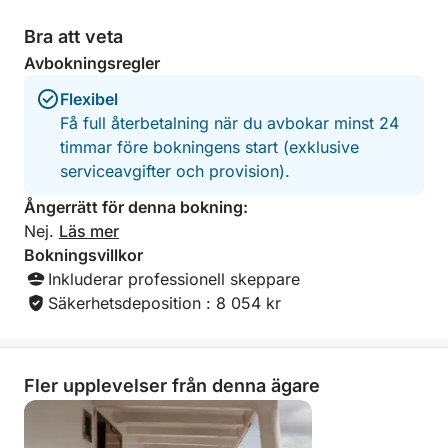
Skarda har många roliga aktiviteter ombord,
Bra att veta
inklusive en uppblåsbar plattform, ståpaddling/SUP,
kajaker och snorkelutrustning. Dessa aktiviteter
Avbokningsregler
kommer att se till att alla ombord får en fantastisk
Flexibel
tid.
Få full återbetalning när du avbokar minst 24
timmar före bokningens start (exklusive
En av våra mest oförglömliga upplevelser var när
serviceavgifter och provision).
delfiner gjorde sällskap med oss under en
solnedgångskryssning nära ön Šolta – verkligt
Ångerrätt för denna bokning:
magiskt!
Nej.
Läs mer
Bokningsvillkor
Följ med oss på Skarda på ett oförglömligt äventyr
Inkluderar professionell skeppare
och skapa underbara minnen!
Säkerhetsdeposition : 8 054 kr
Fler upplevelser från denna ägare