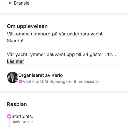
Bränsle
Om upplevelsen
Välkommen ombord på vår underbara yacht,
Skarda!
Vår yacht rymmer bekvämt upp till 24 gäster i 12
hytter, vilket gör den till det perfekta valet för
Läs mer
familjer, vängrupper, möhippa, födelsedagsfiranden,
företagsteambuilding, affärsresor och privata
Organiserat av Karlo
evenemang till sjöss. Varje hytt har eget badrum,
Verifierad båt
·
Superägare ·
6 recensioner
luftkonditionering och rena handdukar och lakan för
varje gäst.
Resplan
Din säkerhet och komfort är mycket viktiga för oss.
Skarda är utrustad med moderna navigationssystem,
Startplats:
Omiš, Croatia
flytvästar, brandsläckare, facklor, första hjälpen-kit