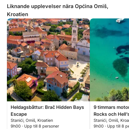
Liknande upplevelser nära Općina Omiš,
Kroatien
Heldagsbåttur: Brač Hidden Bays
9 timmars motor
Escape
Rocks och Hell’
Stanići, Omiš, Kroatien
Stanići, Omiš, Kroa
9h00 · Upp till 8 personer
9h00 · Upp till 8 p