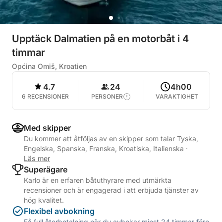
Upptäck Dalmatien på en motorbåt i 4
timmar
Općina Omiš, Kroatien
4.7
24
4h00
6 RECENSIONER
PERSONER
VARAKTIGHET
Med skipper
Du kommer att åtföljas av en skipper som talar Tyska,
Engelska, Spanska, Franska, Kroatiska, Italienska
·
Läs mer
Superägare
Karlo är en erfaren båtuthyrare med utmärkta
recensioner och är engagerad i att erbjuda tjänster av
hög kvalitet.
Flexibel avbokning
Få full återbetalning när du avbokar minst 24 timmar före