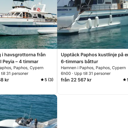
 i havsgrottorna från
Upptäck Paphos kustlinje på e
l Peyia – 4 timmar
6-timmars båttur
aphos, Paphos, Cypern
Hamnen i Paphos, Paphos, Cypern
till 31 personer
6h00 · Upp till 31 personer
68 kr
från 22 567 kr
5 (3)