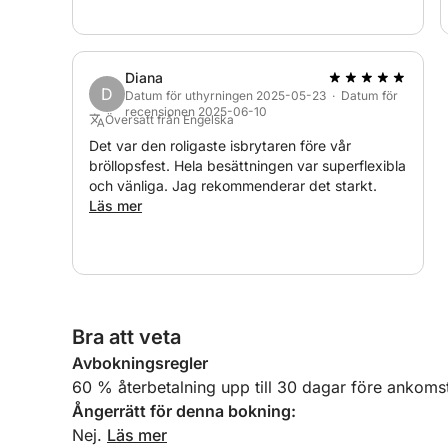
frukt.
boka igen!
Diana
D
Datum för uthyrningen 2025-05-23 · Datum för
recensionen 2025-06-10
Översatt från Engelska
Det var den roligaste isbrytaren före vår
bröllopsfest. Hela besättningen var superflexibla
och vänliga. Jag rekommenderar det starkt.
Läs mer
Bra att veta
Avbokningsregler
60 % återbetalning upp till 30 dagar före ankoms
Ångerrätt för denna bokning:
Nej.
Läs mer