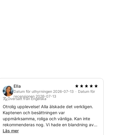
:
rson.
ker, pastamakaroner, sallad, säsongens frukt.
ner:
Ella
Datum för uthyrningen 2026-07-13 · Datum för
recensionen 2026-07-13
Översatt från Engelska
Otrolig upplevelse! Alla älskade det verkligen.
Kaptenen och besättningen var
rson.
uppmärksamma, roliga och vänliga. Kan inte
rekommenderas nog. Vi hade en blandning av
, pasta och makaroner, sallad, säsongens
åldrar, inklusive barn och äldre, och alla njöt av
Läs mer