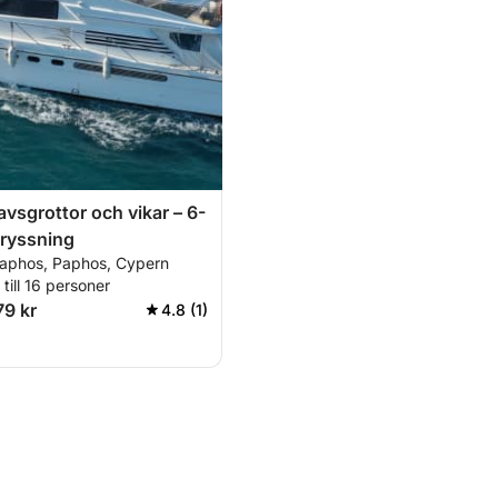
vsgrottor och vikar – 6-
kryssning
aphos, Paphos, Cypern
till 16 personer
79 kr
4.8 (1)