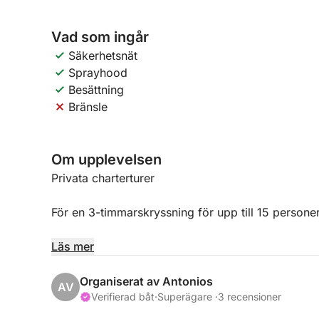
Vad som ingår
Säkerhetsnät
Sprayhood
Besättning
Bränsle
Om upplevelsen
Privata charterturer
För en 3-timmarskryssning för upp till 15 personer
**Båthyra 750 €
Läs mer
Inklusive lunch extra 10 € per person
För obegränsade lokala drycker extra 10 € per pe
Organiserat av Antonios
AV
Meny:
Verifierad båt
·
Superägare ·
3 recensioner
– Grillad kyckling, bakad potatis, ris med grönsa