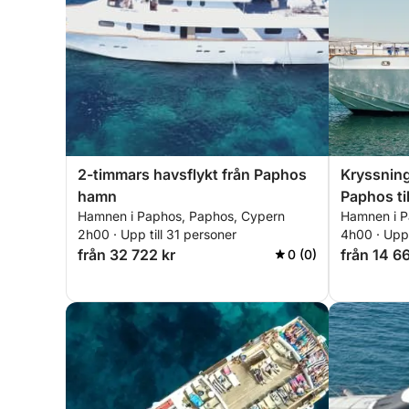
2-timmars havsflykt från Paphos
Kryssning
hamn
Paphos til
Hamnen i Paphos, Paphos, Cypern
Hamnen i P
2h00 · Upp till 31 personer
4h00 · Upp 
från 32 722 kr
från 14 6
0 (0)