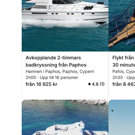
Avkopplande 2-timmars
Flykt frå
badkryssning från Paphos
30 minute
Hamnen i Paphos, Paphos, Cypern
Pafos, Cyp
motorbåt
2h00 · Upp till 16 personer
2h30 · Upp 
från 16 925 kr
från 8 46
4.8 (1)