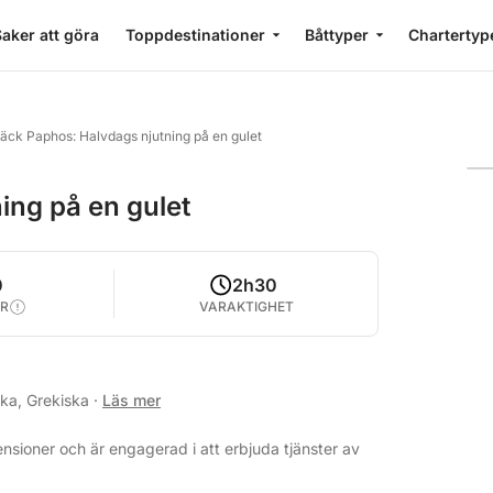
aker att göra
Toppdestinationer
Båttyper
Chartertyp
äck Paphos: Halvdags njutning på en gulet
ing på en gulet
0
2h30
R
VARAKTIGHET
ska, Grekiska
·
Läs mer
nsioner och är engagerad i att erbjuda tjänster av