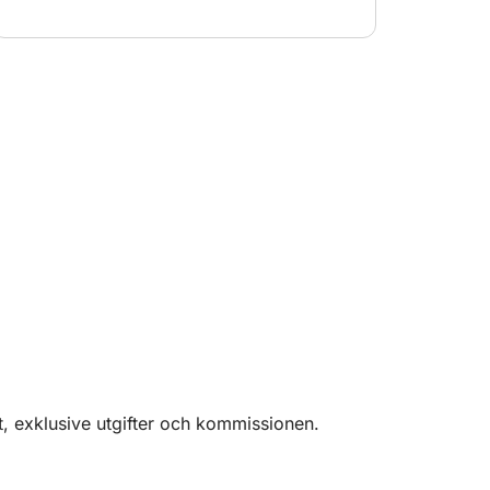
det. Vi kommer att använda den här båten igen
till 100 % vid framtida besök.
t, exklusive utgifter och kommissionen.