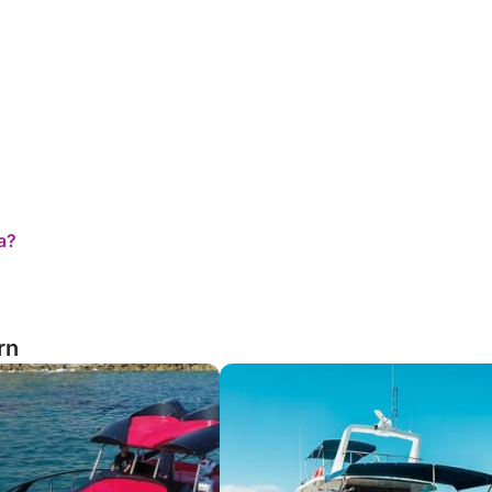
a?
rn