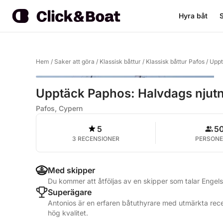
Hyra båt
S
Hem
/
Saker att göra
/
Klassisk båttur
/
Klassisk båttur Pafos
/
Uppt
Upptäck Paphos: Halvdags njutn
Pafos, Cypern
5
5
3 RECENSIONER
PERSONE
Med skipper
Du kommer att åtföljas av en skipper som talar Engel
Superägare
Antonios är en erfaren båtuthyrare med utmärkta rece
hög kvalitet.