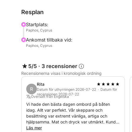
_____________________________________
Resplan
För en 4-timmarskryssning för upp till 15 personer
Startplats:
Paphos, Cyprus
**Båthyra 1000 €
Ankomst tillbaka vid:
Inklusive lunch extra 10 € per person
Paphos, Cyprus
För obegränsade lokala drycker extra 12 € per pe
Meny:
– Grillad kyckling, bakad potatis, ris med grönsa
5/5
·
3 recensioner
______________________________________
Recensionerna visas i kronologisk ordning
**För en 6-timmarskryssning för upp till 15 perso
Rita
R
Datum för uthyrningen 2026-07-22 · Datum för
recensionen 2026-07-22
Båthyra 1500 €
Översatt från Engelska
Inklusive lunch extra 10 € per person
Vi hade den bästa dagen ombord på båten
idag. Allt var perfekt. Vår skeppare och
För obegränsade lokala drycker extra 15 € per pe
besättning var extremt vänliga, artiga och
Meny:
hjälpsamma. Mat och dryck var utmärkt. Kunde
– Grillad kyckling, bakpotatis, ris med grönsaker
inte ha bett om mer. Vi kommer garanterat att
Läs mer