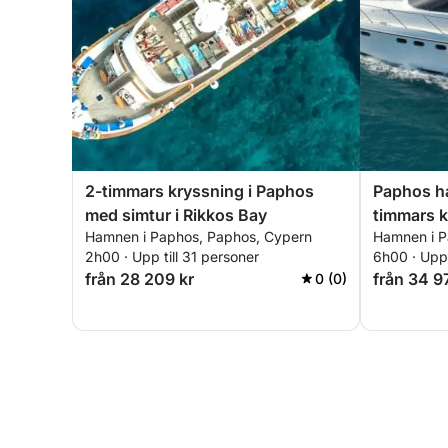
2-timmars kryssning i Paphos
Paphos ha
med simtur i Rikkos Bay
timmars 
Hamnen i Paphos, Paphos, Cypern
Hamnen i P
2h00 · Upp till 31 personer
6h00 · Upp 
från 28 209 kr
från 34 9
0 (0)