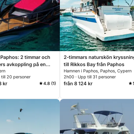
n Paphos: 2 timmar och
2-timmars naturskön kryssnin
rs avkoppling på en
till Rikkos Bay från Paphos
ern
Hamnen i Paphos, Paphos, Cypern
till 20 personer
2h00 · Upp till 31 personer
3 kr
från 8 124 kr
4.8 (1)