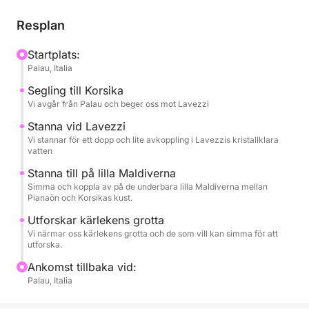
skapar en unik miljö för simning, snorkling och
avkoppling.
Resplan
En dynamisk men ändå avkopplande upplevelse,
Startplats:
Palau, Italia
perfekt för dig som vill uppleva havet autentiskt och
i lugn och ro.
Segling till Korsika
Vi avgår från Palau och beger oss mot Lavezzi
Stanna vid Lavezzi
Vi stannar för ett dopp och lite avkoppling i Lavezzis kristallklara
vatten
Stanna till på lilla Maldiverna
Simma och koppla av på de underbara lilla Maldiverna mellan
Pianaön och Korsikas kust.
Utforskar kärlekens grotta
Vi närmar oss kärlekens grotta och de som vill kan simma för att
utforska.
Ankomst tillbaka vid:
Palau, Italia