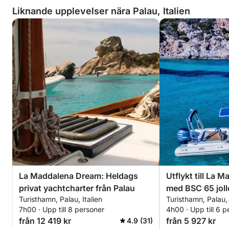
Liknande upplevelser nära Palau, Italien
La Maddalena Dream: Heldags
Utflykt till La 
privat yachtcharter från Palau
med BSC 65 joll
Turisthamn, Palau, Italien
Turisthamn, Palau, 
(halvdag, 4 tim
7h00 · Upp till 8 personer
4h00 · Upp till 6 p
från 12 419 kr
från 5 927 kr
4.9 (31)