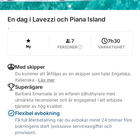
En dag i Lavezzi och Piana Island
-
7
7h30
Ny
PERSONER
VARAKTIGHET
Med skipper
Du kommer att åtföljas av en skipper som talar Engelska,
Italienska
·
Läs mer
Superägare
Barbara Emanuela är en erfaren båtuthyrare med
utmärkta recensioner och är engagerad i att erbjuda
tjänster av hög kvalitet.
Flexibel avbokning
Få full återbetalning när du avbokar minst 24 timmar före
bokningens start (exklusive serviceavgifter och
provision).