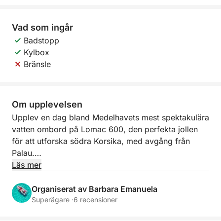
Vad som ingår
Badstopp
Kylbox
Bränsle
Om upplevelsen
Upplev en dag bland Medelhavets mest spektakulära
vatten ombord på Lomac 600, den perfekta jollen
för att utforska södra Korsika, med avgång från
Palau.
Läs mer
Smidig, stabil och idealisk för att nå mindre
tillgängliga vikar, låter den dig komma nära de
Organiserat av Barbara Emanuela
vackraste vikarna Lavezzi och Isola Piana. Det
Superägare ·
6 recensioner
kristallklara vattnet och den turkosa havsbotten