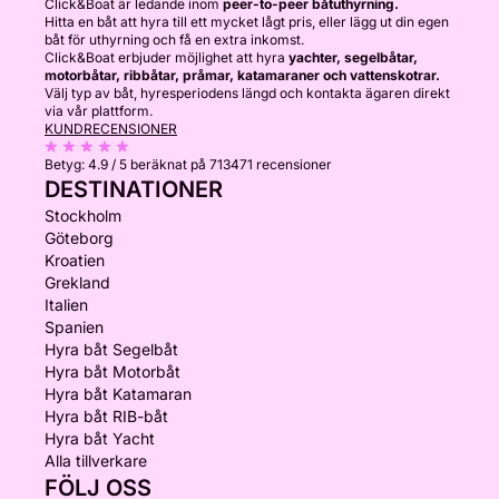
Click&Boat är ledande inom
peer-to-peer båtuthyrning.
Hitta en båt att hyra till ett mycket lågt pris, eller lägg ut din egen
båt för uthyrning och få en extra inkomst.
Click&Boat erbjuder möjlighet att hyra
yachter, segelbåtar,
motorbåtar, ribbåtar, pråmar, katamaraner och vattenskotrar.
Välj typ av båt, hyresperiodens längd och kontakta ägaren direkt
via vår plattform.
KUNDRECENSIONER
Betyg:
4.9 / 5
beräknat på 713471 recensioner
DESTINATIONER
Stockholm
Göteborg
Kroatien
Grekland
Italien
Spanien
Hyra båt Segelbåt
Hyra båt Motorbåt
Hyra båt Katamaran
Hyra båt RIB-båt
Hyra båt Yacht
Alla tillverkare
FÖLJ OSS