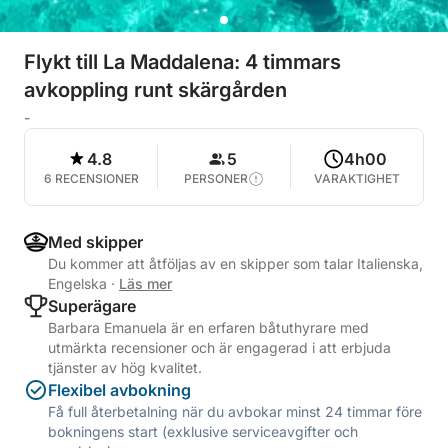
Flykt till La Maddalena: 4 timmars
avkoppling runt skärgården
-
4.8
5
4h00
6 RECENSIONER
PERSONER
VARAKTIGHET
Med skipper
Du kommer att åtföljas av en skipper som talar Italienska,
Engelska
·
Läs mer
Superägare
Barbara Emanuela är en erfaren båtuthyrare med
utmärkta recensioner och är engagerad i att erbjuda
tjänster av hög kvalitet.
Flexibel avbokning
Få full återbetalning när du avbokar minst 24 timmar före
bokningens start (exklusive serviceavgifter och