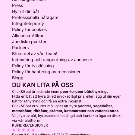
Press
Hyr ut din båt
Professionella båtägare
Integritetspolicy
Policy för cookies
Allmänna Villkor
Juridiska punkter
Partners
Bli en del av vårt team!
Indexering och rangordning av annonser
Policy för tvistlösning
Policy för hantering av recensioner
Blogg
DU KAN LITA PÅ OSS
Click&Boat är ledande inom
peer-to-peer båtuthyrning.
Hitta en båt att hyra till ett mycket lågt pris, eller lägg ut din egen
båt för uthyrning och få en extra inkomst.
Click&Boat erbjuder möjlighet att hyra
yachter, segelbåtar,
motorbåtar, ribbåtar, pråmar, katamaraner och vattenskotrar.
Välj typ av båt, hyresperiodens längd och kontakta ägaren direkt
via vår plattform.
KUNDRECENSIONER
Betyg:
4.9 / 5
beräknat på 713471 recensioner