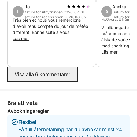
exempel 2 vuxna och 3 barn.
Lio
Annika
L
A
Datum för uthyrningen 2026-07-31 ·
Datum för ut
Datum för recensionen 2026-08-05
Datum för re
Översatt från Eng
Très bien et nous vous remercions
d'avoir tenu compte du jour de météo
Vi tillbringade e
différent. Bonne suite à vous
två vuxna och två
Läs mer
älskade varje se
med snorkling, st
kristallklart vatte
Läs mer
skeppare var vän
skicklig. Underbar
rekommenderar def
Visa alla 6 kommentarer
(Värt att veta: du
en extra avgift f
bränsle)
Bra att veta
Avbokningsregler
Flexibel
Få full återbetalning när du avbokar minst 24
timmar före bokningens start (exklusive