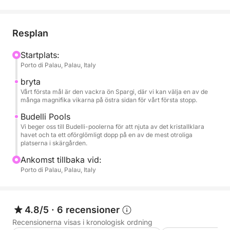
Vår rutt tar dig genom det kristallklara vattnet som
omger huvudöarna. Ditt första stopp kan vara ön
Resplan
Spargi, med sina fina sandstränder som Cala
Corsara och Cala Soraya, där du kan dyka ner i ett
Startplats:
Porto di Palau, Palau, Italy
hav som strålar av karibiska nyanser. Efteråt kan vi
göra ett andra stopp vid de naturliga bassängerna
bryta
mellan öarna Budelli och Santa Maria, ett turkost
Vårt första mål är den vackra ön Spargi, där vi kan välja en av de
många magnifika vikarna på östra sidan för vårt första stopp.
vatten känt världen över för sin hisnande skönhet.
Alternativt kan vi ta en tur till Caprera och välja ett
Budelli Pools
Vi beger oss till Budelli-poolerna för att njuta av det kristallklara
par vikar där vi kan stanna för ett dopp och lite
havet och ta ett oförglömligt dopp på en av de mest otroliga
avkoppling.
platserna i skärgården.
Ankomst tillbaka vid:
Jollen är utrustad med all nödvändig
Porto di Palau, Palau, Italy
säkerhetsutrustning och har ett markis. För en resa
till de drömska platserna i norra Gallura!
4.8/5
·
6 recensioner
Jollen är inte särskilt stor, och för komfortens skull
Recensionerna visas i kronologisk ordning
rekommenderar vi att boka för max 4 vuxna, eller till