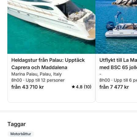
Heldagstur från Palau: Upptäck
Utflykt till La 
Caprera och Maddalena
med BSC 65 joll
Marina Palau, Palau, Italy
-
(heldag 8 timma
8h00 · Upp till 12 personer
8h00 · Upp till 6 p
från 43 710 kr
från 7 477 kr
4.8 (10)
Taggar
Motorbåttur