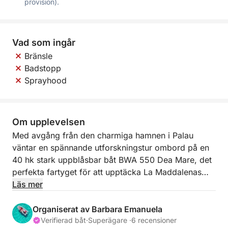
provision).
Vad som ingår
Bränsle
Badstopp
Sprayhood
Om upplevelsen
Med avgång från den charmiga hamnen i Palau
väntar en spännande utforskningstur ombord på en
40 hk stark uppblåsbar båt BWA 550 Dea Mare, det
perfekta fartyget för att upptäcka La Maddalenas
skärgårds underverk. Denna smidiga och
Läs mer
manövrerbara uppblåsbara båt är perfekt för att
navigera bland de vackraste öarna och vikarna och
Organiserat av Barbara Emanuela
erbjuder en intim och oförglömlig upplevelse.
Verifierad båt
·
Superägare ·
6 recensioner