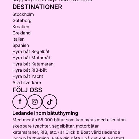
DESTINATIONER
Stockholm
Göteborg
Kroatien
Grekland
Italien
Spanien
Hyra båt Segelbåt
Hyra båt Motorbåt
Hyra båt Katamaran
Hyra båt RIB-båt
Hyra båt Yacht
Alla tillverkare
FÖLJ OSS
f
Ledande inom båtuthyrning
Med mer än 55 000 båtar som kan hyras med eller utan
skeppare (yachter, segelbåtar, motorbåtar,
katamaraner, RIB, etc.) är Click & Boat världsledande
inom båtuthyrning. Boka din båttur på det enkla sättet!