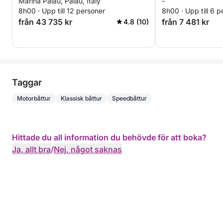
Marina Palau, Palau, Italy
-
(heldag 8 timma
8h00 · Upp till 12 personer
8h00 · Upp till 6 p
från 43 735 kr
från 7 481 kr
4.8 (10)
Taggar
Motorbåttur
Klassisk båttur
Speedbåttur
Hittade du all information du behövde för att boka?
Ja, allt bra
/
Nej, något saknas