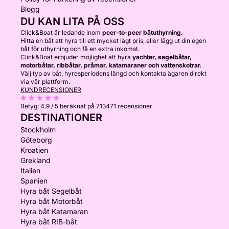
Blogg
DU KAN LITA PÅ OSS
Click&Boat är ledande inom
peer-to-peer båtuthyrning.
Hitta en båt att hyra till ett mycket lågt pris, eller lägg ut din egen
båt för uthyrning och få en extra inkomst.
Click&Boat erbjuder möjlighet att hyra
yachter, segelbåtar,
motorbåtar, ribbåtar, pråmar, katamaraner och vattenskotrar.
Välj typ av båt, hyresperiodens längd och kontakta ägaren direkt
via vår plattform.
KUNDRECENSIONER
Betyg:
4.9 / 5
beräknat på 713471 recensioner
DESTINATIONER
Stockholm
Göteborg
Kroatien
Grekland
Italien
Spanien
Hyra båt Segelbåt
Hyra båt Motorbåt
Hyra båt Katamaran
Hyra båt RIB-båt