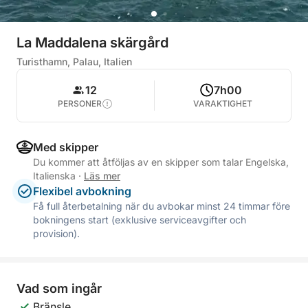
La Maddalena skärgård
Turisthamn, Palau, Italien
12
7h00
PERSONER
VARAKTIGHET
Med skipper
Du kommer att åtföljas av en skipper som talar Engelska,
Italienska
·
Läs mer
Flexibel avbokning
Få full återbetalning när du avbokar minst 24 timmar före
bokningens start (exklusive serviceavgifter och
provision).
Vad som ingår
Bränsle