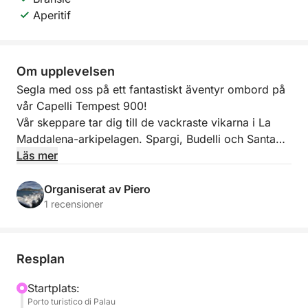
Aperitif
Om upplevelsen
Segla med oss på ett fantastiskt äventyr ombord på
vår Capelli Tempest 900!
Vår skeppare tar dig till de vackraste vikarna i La
Maddalena-arkipelagen. Spargi, Budelli och Santa
Maria kommer att vara bakgrunden till en
Läs mer
oförglömlig dag av avkoppling och nöje.
En liten aperitif med korv, ost och vitt vin
Organiserat av Piero
(Vermentino di Gallura) serveras också ombord.
1 recensioner
Resplan
Startplats:
Porto turistico di Palau