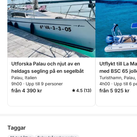
Utforska Palau och njut av en
Utflykt till La 
heldags segling på en segelbåt
med BSC 65 joll
Palau, Italien
Turisthamn, Palau, 
(halvdag, 4 tim
9h00 · Upp till 9 personer
4h00 · Upp till 6 p
från 4 390 kr
från 5 925 kr
4.5 (13)
Taggar