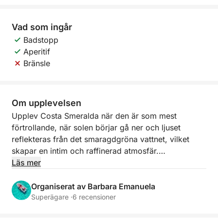
Vad som ingår
Badstopp
Aperitif
Bränsle
Om upplevelsen
Upplev Costa Smeralda när den är som mest
förtrollande, när solen börjar gå ner och ljuset
reflekteras från det smaragdgröna vattnet, vilket
skapar en intim och raffinerad atmosfär.
Läs mer
Att segla i solnedgången erbjuder spektakulära vyer
över skärgårdens vackraste öar. Granitklipporna är
Organiserat av Barbara Emanuela
färgade i guld och orange, medan havet blir lugnt
Superägare ·
6 recensioner
och ljust. Det är den perfekta tiden att koppla av, ta