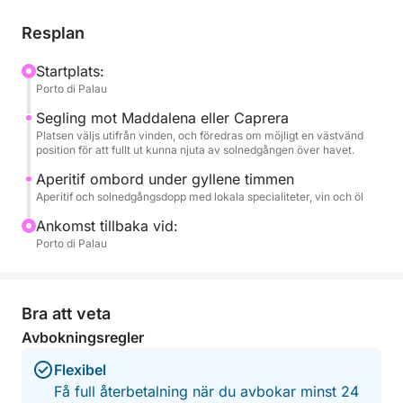
oförglömliga fotografier eller njuta av ett sista dopp
i det lugna vattnet.
Resplan
En aperitif ombord ackompanjerar den gyllene
Startplats:
Porto di Palau
timmen och förvandlar utflykten till en exklusiv och
romantisk upplevelse. Perfekt för par, små grupper
Segling mot Maddalena eller Caprera
eller för att fira ett speciellt tillfälle, denna tur är den
Platsen väljs utifrån vinden, och föredras om möjligt en västvänd
position för att fullt ut kunna njuta av solnedgången över havet.
perfekta kombinationen av natur och atmosfär.
Aperitif ombord under gyllene timmen
Aperitif och solnedgångsdopp med lokala specialiteter, vin och öl
Ett unikt sätt att avsluta dagen i hjärtat av Costa
Smeralda.
Ankomst tillbaka vid:
Porto di Palau
Bra att veta
Avbokningsregler
Flexibel
Få full återbetalning när du avbokar minst 24