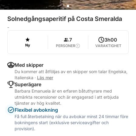
Solnedgångsaperitif på Costa Smeralda
-
7
3h00
Ny
PERSONER
VARAKTIGHET
Med skipper
Du kommer att åtföljas av en skipper som talar Engelska,
Italienska
·
Läs mer
Superägare
Barbara Emanuela är en erfaren båtuthyrare med
utmärkta recensioner och är engagerad i att erbjuda
tjänster av hög kvalitet.
Flexibel avbokning
Få full återbetalning när du avbokar minst 24 timmar före
bokningens start (exklusive serviceavgifter och
provision).