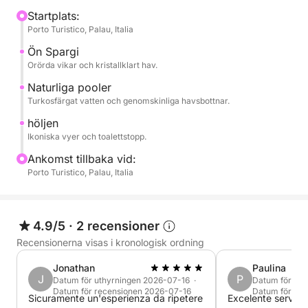
upplevelse.
Startplats:
Porto Turistico, Palau, Italia
Bland de mest ikoniska stoppen kommer du att
Ön Spargi
beundra Spargi, Piscine Naturali och Budelli, kända
Orörda vikar och kristallklart hav.
för havets extraordinära färger och den orörda
Naturliga pooler
naturen som omger dem. Varje stopp är perfekt för
Turkosfärgat vatten och genomskinliga havsbottnar.
simning, snorkling och avkoppling mitt i bildsköna
höljen
landskap.
Ikoniska vyer och toalettstopp.
Ankomst tillbaka vid:
Dagstempoet är helt tillägnat nöjet att segla och
Porto Turistico, Palau, Italia
upptäcka skärgårdens vackraste vikar, borta från
folkmassorna och i en avslappnad atmosfär.
4.9/5
·
2 recensioner
Perfekt för par, familjer eller grupper av vänner, det
Recensionerna visas i kronologisk ordning
är det perfekta sättet att uppleva den mest
autentiska sardiska kusten.
Jonathan
Paulina
J
P
Datum för uthyrningen 2026-07-16 ·
Datum för ut
Datum för recensionen 2026-07-16
Datum för re
Sicuramente un'esperienza da ripetere
Excelente service