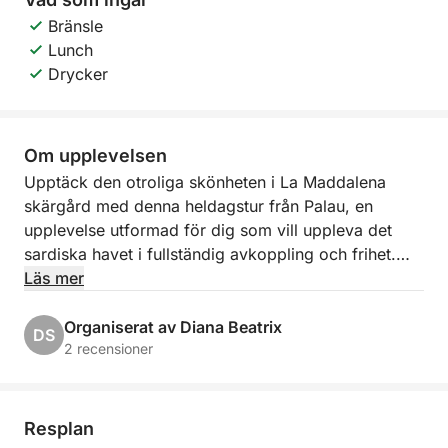
Bränsle
Lunch
Drycker
Om upplevelsen
Upptäck den otroliga skönheten i La Maddalena
skärgård med denna heldagstur från Palau, en
upplevelse utformad för dig som vill uppleva det
sardiska havet i fullständig avkoppling och frihet.
Läs mer
Du kommer att segla bland några av de mest
spektakulära öarna i Medelhavet, omgivna av turkost
Organiserat av Diana Beatrix
DS
vatten, vita stränder och unika naturlandskap. Under
2 recensioner
dagen kommer du att göra 2 eller 3 stopp i
skärgårdens mest pittoreska vikar, utvalda av
kaptenen baserat på väder- och sjöförhållanden för
Resplan
att säkerställa maximal komfort och bästa möjliga