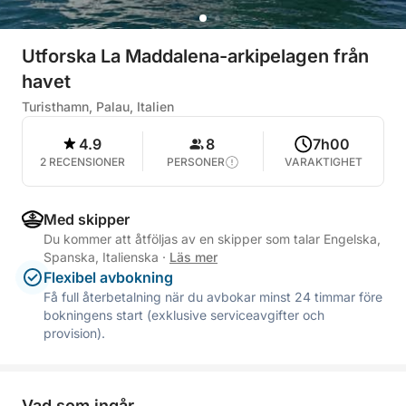
Utforska La Maddalena-arkipelagen från
havet
Turisthamn, Palau, Italien
4.9
8
7h00
2 RECENSIONER
PERSONER
VARAKTIGHET
Med skipper
Du kommer att åtföljas av en skipper som talar Engelska,
Spanska, Italienska
·
Läs mer
Flexibel avbokning
Få full återbetalning när du avbokar minst 24 timmar före
bokningens start (exklusive serviceavgifter och
provision).
Vad som ingår