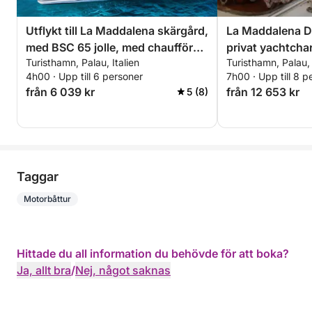
Utflykt till La Maddalena skärgård,
La Maddalena D
med BSC 65 jolle, med chaufför
privat yachtchar
Turisthamn, Palau, Italien
Turisthamn, Palau, 
(halvdag, 4 timmar)
4h00 · Upp till 6 personer
7h00 · Upp till 8 p
från 6 039 kr
från 12 653 kr
5 (8)
Taggar
Motorbåttur
Hittade du all information du behövde för att boka?
Ja, allt bra
/
Nej, något saknas