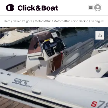
Hem
/
Saker att göra
/
Motorbåttur
/
Motorbåttur Porto Badino
/
En dag att u