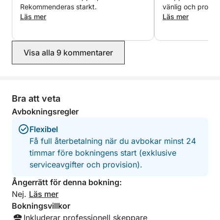
Rekommenderas starkt.
vänlig och profess
Läs mer
alltid att känna 
Läs mer
följde med oss til
med perfekta stop
koppla av och nju
Visa alla 9 kommentarer
fullständig lugn.
gjorde upplevelse
han erbjöd oss til
med färsk frukt, v
uppskattades och 
Bra att veta
förfriska oss un
Avbokningsregler
vänner som vi ald
glömma, delvis ta
Flexibel
vänlighet och pro
Få full återbetalning när du avbokar minst 24
Rekommenderas s
timmar före bokningens start (exklusive
serviceavgifter och provision).
Ångerrätt för denna bokning:
Nej.
Läs mer
Bokningsvillkor
Inkluderar professionell skeppare