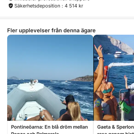
Säkerhetsdeposition : 4 514 kr
Fler upplevelser från denna ägare
Pontineöarna: En blå dröm mellan
Gaeta & Sperlong