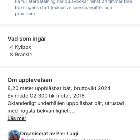
Få full återbetalning när du avbokar minst 24 timmar före
bokningens start (exklusive serviceavgifter och
provision).
Vad som ingår
Kylbox
Bränsle
Om upplevelsen
8,20 meter uppblåsbar båt, bruttovikt 2024
Evinrude G2 300 hk motor, 2018
Oklanderligt underhållen uppblåsbar båt, utrustad
med högsta bekvämlighet:
dusch,
Läs mer
soldäck i fören,
markis,
Organiserat av Pier Luigi