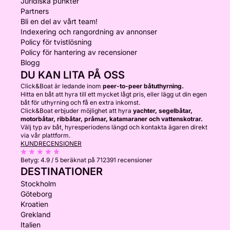
Juridiska punkter
Partners
Bli en del av vårt team!
Indexering och rangordning av annonser
Policy för tvistlösning
Policy för hantering av recensioner
Blogg
DU KAN LITA PÅ OSS
Click&Boat är ledande inom
peer-to-peer båtuthyrning.
Hitta en båt att hyra till ett mycket lågt pris, eller lägg ut din egen
båt för uthyrning och få en extra inkomst.
Click&Boat erbjuder möjlighet att hyra
yachter, segelbåtar,
motorbåtar, ribbåtar, pråmar, katamaraner och vattenskotrar.
Välj typ av båt, hyresperiodens längd och kontakta ägaren direkt
via vår plattform.
KUNDRECENSIONER
Betyg:
4.9 / 5
beräknat på 712391 recensioner
DESTINATIONER
Stockholm
Göteborg
Kroatien
Grekland
Italien