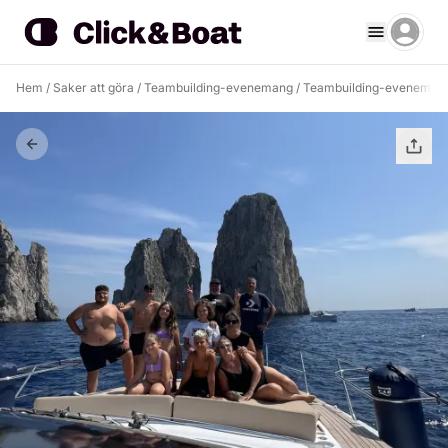
Hem
/
Saker att göra
/
Teambuilding-evenemang
/
Teambuilding-evenemang