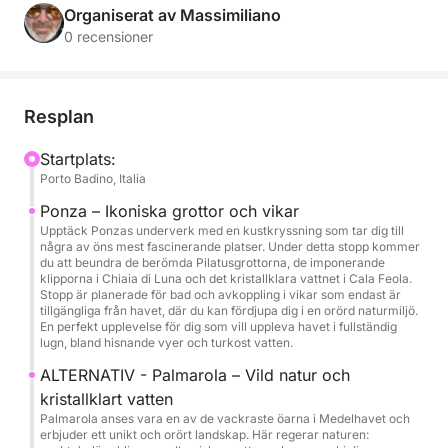
Organiserat av Massimiliano
Dagen börjar med avgång klockan 9:00 från Porto
0 recensioner
Badino, med kurs mot Ponza, där en naturskön
rundtur på ön väntar, med unik natur, kristallklart
vatten och gömda vikar. Under resan kommer ert
Resplan
team att uppleva autentiska stunder av gemenskap,
långt ifrån den traditionella kontorsmiljön.
Startplats:
Porto Badino, Italia
Yachtens rymliga utrymmen, inklusive soldäck och
Ponza – Ikoniska grottor och vikar
ett gemytligt område, erbjuder den perfekta miljön
Upptäck Ponzas underverk med en kustkryssning som tar dig till
några av öns mest fascinerande platser. Under detta stopp kommer
för att främja naturliga kontakter och samarbete. En
du att beundra de berömda Pilatusgrottorna, de imponerande
aperitif serveras ombord för att avrunda dagen och
klipporna i Chiaia di Luna och det kristallklara vattnet i Cala Feola.
Stopp är planerade för bad och avkoppling i vikar som endast är
skapa en trevlig och informell atmosfär.
tillgängliga från havet, där du kan fördjupa dig i en orörd naturmiljö.
En perfekt upplevelse för dig som vill uppleva havet i fullständig
lugn, bland hisnande vyer och turkost vatten.
Komfort, design och teknik kombineras för att
säkerställa en högkvalitativ upplevelse, lämplig för
ALTERNATIV - Palmarola – Vild natur och
grupper på upp till 12 personer. Återresan är
kristallklart vatten
Palmarola anses vara en av de vackraste öarna i Medelhavet och
planerad till eftermiddagen, efter en dag som perfekt
erbjuder ett unikt och orört landskap. Här regerar naturen:
kombinerar arbete, avkoppling och inspiration.