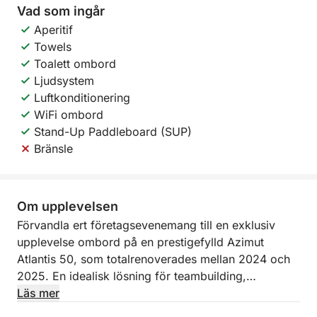
Vad som ingår
Aperitif
Towels
Toalett ombord
Ljudsystem
Luftkonditionering
WiFi ombord
Stand-Up Paddleboard (SUP)
Bränsle
Om upplevelsen
Förvandla ert företagsevenemang till en exklusiv
upplevelse ombord på en prestigefylld Azimut
Atlantis 50, som totalrenoverades mellan 2024 och
2025. En idealisk lösning för teambuilding,
informella möten eller nätverksmöjligheter i en
Läs mer
elegant och avkopplande miljö.