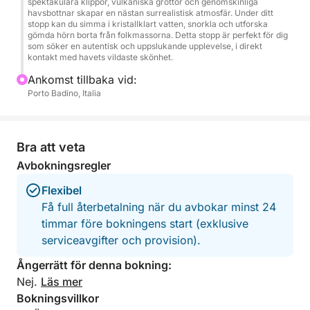
spektakulära klippor, vulkaniska grottor och genomskinliga
havsbottnar skapar en nästan surrealistisk atmosfär. Under ditt
stopp kan du simma i kristallklart vatten, snorkla och utforska
Ett originellt och effektivt sätt att stärka teamet och
gömda hörn borta från folkmassorna. Detta stopp är perfekt för dig
som söker en autentisk och uppslukande upplevelse, i direkt
lämna ett minnesvärt intryck.
kontakt med havets vildaste skönhet.
Ankomst tillbaka vid:
Porto Badino, Italia
Bra att veta
Avbokningsregler
Flexibel
Få full återbetalning när du avbokar minst 24
timmar före bokningens start (exklusive
serviceavgifter och provision).
Ångerrätt för denna bokning:
Nej.
Läs mer
Bokningsvillkor