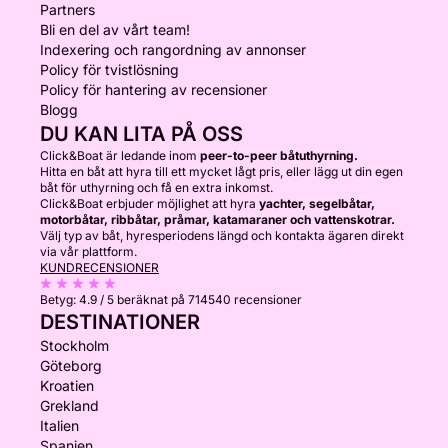
Partners
Bli en del av vårt team!
Indexering och rangordning av annonser
Policy för tvistlösning
Policy för hantering av recensioner
Blogg
DU KAN LITA PÅ OSS
Click&Boat är ledande inom
peer-to-peer båtuthyrning.
Hitta en båt att hyra till ett mycket lågt pris, eller lägg ut din egen
båt för uthyrning och få en extra inkomst.
Click&Boat erbjuder möjlighet att hyra
yachter, segelbåtar,
motorbåtar, ribbåtar, pråmar, katamaraner och vattenskotrar.
Välj typ av båt, hyresperiodens längd och kontakta ägaren direkt
via vår plattform.
KUNDRECENSIONER
Betyg:
4.9 / 5
beräknat på 714540 recensioner
DESTINATIONER
Stockholm
Göteborg
Kroatien
Grekland
Italien
Spanien